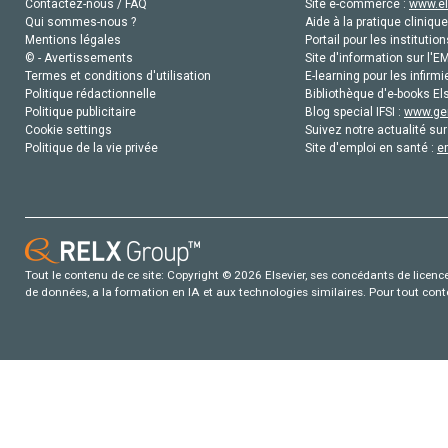
Contactez-nous / FAQ
Site e-commerce :
www.el
Qui sommes-nous ?
Aide à la pratique clinique
Mentions légales
Portail pour les institution
© - Avertissements
Site d'information sur l'E
Termes et conditions d'utilisation
E-learning pour les infirmi
Politique rédactionnelle
Bibliothèque d'e-books Els
Politique publicitaire
Blog special IFSI :
www.gen
Cookie settings
Suivez notre actualité sur
Politique de la vie privée
Site d'emploi en santé :
e
Tout le contenu de ce site: Copyright © 2026 Elsevier, ses concédants de licence e
de données, a la formation en IA et aux technologies similaires. Pour tout con