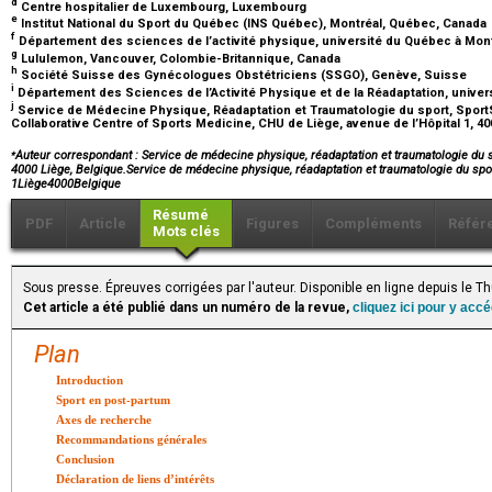
d
Centre hospitalier de Luxembourg, Luxembourg
e
Institut National du Sport du Québec (INS Québec), Montréal, Québec, Canada
f
Département des sciences de l’activité physique, université du Québec à Mon
g
Lululemon, Vancouver, Colombie-Britannique, Canada
h
Société Suisse des Gynécologues Obstétriciens (SSGO), Genève, Suisse
i
Département des Sciences de l’Activité Physique et de la Réadaptation, univers
j
Service de Médecine Physique, Réadaptation et Traumatologie du sport, SportS
Collaborative Centre of Sports Medicine, CHU de Liège, avenue de l’Hôpital 1, 4
⁎
Auteur correspondant : Service de médecine physique, réadaptation et traumatologie du sp
4000 Liège, Belgique.Service de médecine physique, réadaptation et traumatologie du spor
1Liège4000Belgique
Résumé
PDF
Article
Figures
Compléments
Référ
Mots clés
Sous presse. Épreuves corrigées par l'auteur. Disponible en ligne depuis le
Cet article a été publié dans un numéro de la revue,
cliquez ici pour y acc
Plan
Introduction
Sport en post-partum
Axes de recherche
Recommandations générales
Conclusion
Déclaration de liens d’intérêts