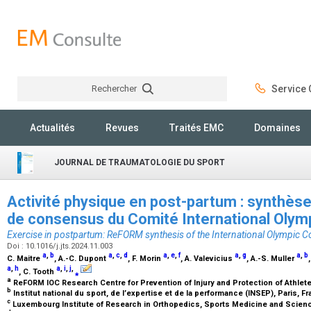
Rechercher
Service C
Rechercher
Actualités
Revues
Traités EMC
Domaines
JOURNAL DE TRAUMATOLOGIE DU SPORT
Activité physique en post-partum : synthès
de consensus du Comité International Oly
Exercise in postpartum: ReFORM synthesis of the International Olympic
Doi : 10.1016/j.jts.2024.11.003
a
,
b
a
,
c
,
d
a
,
e
,
f
a
,
g
a
,
b
C. Maitre
, A.-C. Dupont
, F. Morin
, A. Valevicius
, A.-S. Muller
a
,
h
a
,
i
,
j
,
, C. Tooth
⁎
a
ReFORM IOC Research Centre for Prevention of Injury and Protection of Athlete
b
Institut national du sport, de l’expertise et de la performance (INSEP), Paris, F
c
Luxembourg Institute of Research in Orthopedics, Sports Medicine and Scie