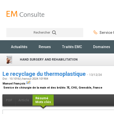
Rechercher
Service C
Rechercher
Actualités
Revues
Traités EMC
Domaines
HAND SURGERY AND REHABILITATION
Le recyclage du thermoplastique
- 13/12/24
Doi : 10.1016/j.hansur.2024.101904
Manuel François
Service de chirurgie de la main et des brûlés 7E, CHU, Grenoble, France
Résumé
PDF
Article
Mots clés