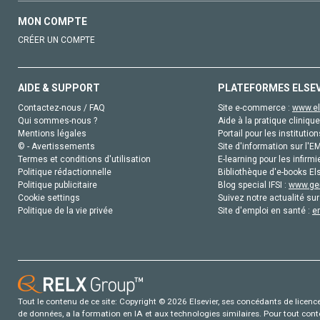
MON COMPTE
CRÉER UN COMPTE
AIDE & SUPPORT
PLATEFORMES ELSE
Contactez-nous / FAQ
Site e-commerce :
www.el
Qui sommes-nous ?
Aide à la pratique clinique
Mentions légales
Portail pour les institution
© - Avertissements
Site d'information sur l'E
Termes et conditions d'utilisation
E-learning pour les infirmi
Politique rédactionnelle
Bibliothèque d'e-books Els
Politique publicitaire
Blog special IFSI :
www.gen
Cookie settings
Suivez notre actualité sur
Politique de la vie privée
Site d'emploi en santé :
e
Tout le contenu de ce site: Copyright © 2026 Elsevier, ses concédants de licence e
de données, a la formation en IA et aux technologies similaires. Pour tout con