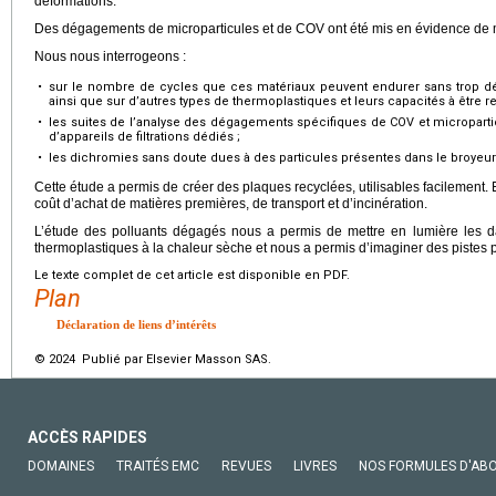
déformations.
Des dégagements de microparticules et de COV ont été mis en évidence de 
Nous nous interrogeons :
•
sur le nombre de cycles que ces matériaux peuvent endurer sans trop dét
ainsi que sur d’autres types de thermoplastiques et leurs capacités à être r
•
les suites de l’analyse des dégagements spécifiques de COV et microparti
d’appareils de filtrations dédiés ;
•
les dichromies sans doute dues à des particules présentes dans le broyeur 
Cette étude a permis de créer des plaques recyclées, utilisables facilement. E
coût d’achat de matières premières, de transport et d’incinération.
L’étude des polluants dégagés nous a permis de mettre en lumière les 
thermoplastiques à la chaleur sèche et nous a permis d’imaginer des pistes 
Le texte complet de cet article est disponible en PDF.
Plan
Déclaration de liens d’intérêts
© 2024 Publié par Elsevier Masson SAS.
ACCÈS RAPIDES
DOMAINES
TRAITÉS EMC
REVUES
LIVRES
NOS FORMULES D'AB