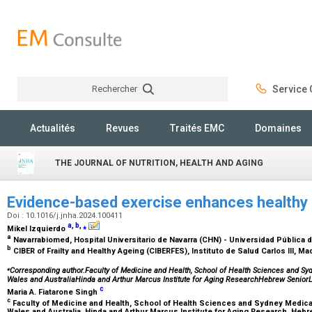
Rechercher
Service C
Rechercher
Actualités
Revues
Traités EMC
Domaines
THE JOURNAL OF NUTRITION, HEALTH AND AGING
Evidence-based exercise enhances healthy
Doi : 10.1016/j.jnha.2024.100411
a
,
b
,
⁎
Mikel Izquierdo
a
Navarrabiomed, Hospital Universitario de Navarra (CHN) - Universidad Pública 
b
CIBER of Frailty and Healthy Ageing (CIBERFES), Instituto de Salud Carlos III, Ma
⁎
Corresponding author.Faculty of Medicine and Health, School of Health Sciences and S
Wales and AustraliaHinda and Arthur Marcus Institute for Aging ResearchHebrew Senior
c
Maria A. Fiatarone Singh
c
Faculty of Medicine and Health, School of Health Sciences and Sydney Medica
Wales and Australia, Hinda and Arthur Marcus Institute for Aging Research, Hebr