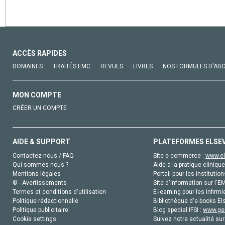
ACCÈS RAPIDES
DOMAINES
TRAITÉS EMC
REVUES
LIVRES
NOS FORMULES D'AB
MON COMPTE
CRÉER UN COMPTE
AIDE & SUPPORT
PLATEFORMES ELSE
Contactez-nous / FAQ
Site e-commerce :
www.el
Qui sommes-nous ?
Aide à la pratique clinique
Mentions légales
Portail pour les institution
© - Avertissements
Site d'information sur l'E
Termes et conditions d'utilisation
E-learning pour les infirmi
Politique rédactionnelle
Bibliothèque d'e-books Els
Politique publicitaire
Blog special IFSI :
www.gen
Cookie settings
Suivez notre actualité sur