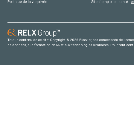
Politique de la vie privée
Site d'emploi en santé :
e
Tout le contenu de ce site: Copyright © 2026 Elsevier, ses concédants de licence e
de données, a la formation en IA et aux technologies similaires. Pour tout con