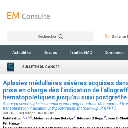
Rechercher
Service C
Rechercher
Actualités
Revues
Traités EMC
Domaines
BULLETIN DU CANCER
Aplasies médullaires sévères acquises dans
prise en charge dès l’indication de l’allogre
hématopoïétiques jusqu’au suivi postgref
Acquired severe aplastic anemia in emerging countries: Management from
transplantation indication until post-transplant follow-up SFGM-TC
Doi : 10.1016/j.bulcan.2024.07.008
1
,
⁎
1
2
Nabil Yafour
, Mohamed Amine Bekadja
, Ibtissam El Bejjaj
, Jean El-Che
6
Fati Hamzy
1
Service d’hématologie et de thérapie cellulaire, faculté de médecine, établissem