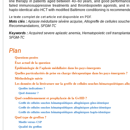
line therapy in patients aged between 40–60 years, and good performance 
failed immunosuppressive treatments and thrombopoietin agonists, and i
haplo-identical allo-HCT with modified Baltimore conditioning is recommend
Le texte complet de cet article est disponible en PDF.
Mots clés :
Aplasie médullaire sévère acquise, Allogreffe de cellules souc
Recommandations, SFGM-TC
Keywords :
Acquired severe aplastic anemia, Hematopoietic cell transplanta
SFGM-TC
Plan
Questions posées
État actuel de la question
Épidémiologie de l’aplasie médullaire dans les pays émergents
Quelles particularités de prise en charge thérapeutique dans les pays émergents ?
Méthodologie suivie
Les données de la littérature sur la greffe de cellules souches hématopoïétiques all
Quelles indications ?
Quel donneur ?
Quel conditionnement et prophylaxie de la GvHD ?
Greffe de cellules souches hématopoïétiques allogéniques géno-identique
Greffe de cellules souches hématopoïétiques allogéniques phéno-identique
Greffe de cellules souches hématopoïétiques allogéniques haplo-identique
Quel type de greffon ?
Moelle versus CSP
Qualité du greffon