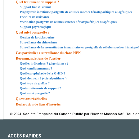
Quel traitement de support ?
Support transfusionnel
Prophylaxie infectieuse postgreffe de cellules souches hématopoïétiques allogéniques
Facteurs de croissance
Vaccination postgreffe de cellules souches hématopoïétiques allogéniques
Support psychologique
Quel suivi postgreffe ?
Gestion de la ciclosporine
Surveillance du chimérisme
Surveillance de la reconstitution immunitaire en postgreffe de cellules souches hématopoï
Cas particulier : surveillance du clone HPN
Recommandations de l’atelier
Quelles indications ? (algorithme : )
Quel conditionnement ?
Quelle prophylaxie de la GvHD ?
Quel donneur ? (voir algorithme, )
Quel type de greffon ?
Quels traitements de support ?
Quel suivi postgreffe ?
Questions résiduelles
Déclaration de liens d’intérêts
© 2024 Société Française du Cancer. Publié par Elsevier Masson SAS. Tous dro
ACCÈS RAPIDES