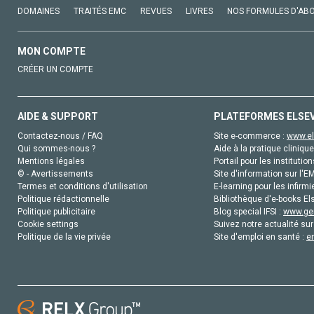
DOMAINES
TRAITÉS EMC
REVUES
LIVRES
NOS FORMULES D'AB
MON COMPTE
CRÉER UN COMPTE
AIDE & SUPPORT
PLATEFORMES ELSE
Contactez-nous / FAQ
Site e-commerce :
www.el
Qui sommes-nous ?
Aide à la pratique clinique
Mentions légales
Portail pour les institution
© - Avertissements
Site d'information sur l'E
Termes et conditions d'utilisation
E-learning pour les infirmi
Politique rédactionnelle
Bibliothèque d'e-books Els
Politique publicitaire
Blog special IFSI :
www.gen
Cookie settings
Suivez notre actualité sur
Politique de la vie privée
Site d'emploi en santé :
e