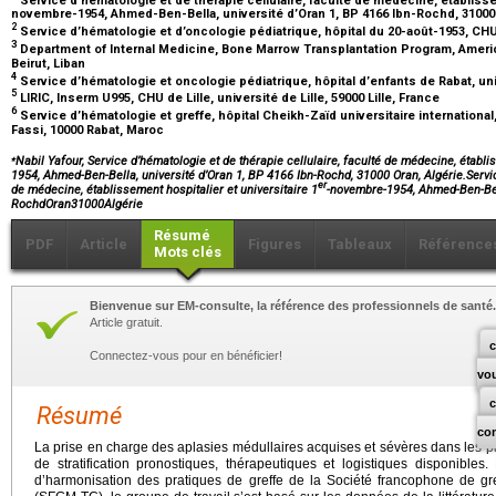
novembre-1954, Ahmed-Ben-Bella, université d’Oran 1, BP 4166 Ibn-Rochd, 31000
2
Service d’hématologie et d’oncologie pédiatrique, hôpital du 20-août-1953, C
3
Department of Internal Medicine, Bone Marrow Transplantation Program, America
Beirut, Liban
4
Service d’hématologie et oncologie pédiatrique, hôpital d’enfants de Rabat, 
5
LIRIC, Inserm U995, CHU de Lille, université de Lille, 59000 Lille, France
6
Service d’hématologie et greffe, hôpital Cheikh-Zaïd universitaire international,
Fassi, 10000 Rabat, Maroc
⁎
Nabil Yafour, Service d’hématologie et de thérapie cellulaire, faculté de médecine, établis
1954, Ahmed-Ben-Bella, université d’Oran 1, BP 4166 Ibn-Rochd, 31000 Oran, Algérie.Service
er
de médecine, établissement hospitalier et universitaire 1
-novembre-1954, Ahmed-Ben-Bell
RochdOran31000Algérie
Résumé
PDF
Article
Figures
Tableaux
Référence
Mots clés
Bienvenue sur EM-consulte, la référence des professionnels de santé.
Article gratuit.
c
Connectez-vous pour en bénéficier!
vo
Résumé
co
La prise en charge des aplasies médullaires acquises et sévères dans les p
de stratification pronostiques, thérapeutiques et logistiques disponibles
d’harmonisation des pratiques de greffe de la Société francophone de gre