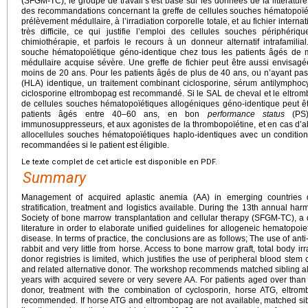
(SFGM-TC), le groupe de travail s’est basé sur les données de la littérature
des recommandations concernant la greffe de cellules souches hématopoïét
prélèvement médullaire, à l’irradiation corporelle totale, et au fichier inter
très difficile, ce qui justifie l’emploi des cellules souches périphér
chimiothérapie, et parfois le recours à un donneur alternatif intrafamilia
souche hématopoïétique géno-identique chez tous les patients âgés de m
médullaire acquise sévère. Une greffe de fichier peut être aussi envisag
moins de 20 ans. Pour les patients âgés de plus de 40 ans, ou n’ayant p
(HLA) identique, un traitement combinant ciclosporine, sérum antilymphoc
ciclosporine eltrombopag est recommandé. Si le SAL de cheval et le eltromb
de cellules souches hématopoïétiques allogéniques géno-identique peut êt
patients âgés entre 40–60 ans, en bon
performance status
(PS)
immunosuppresseurs, et aux agonistes de la thrombopoïétine, et en cas d’
allocellules souches hématopoïétiques haplo-identiques avec un conditio
recommandées si le patient est éligible.
Le texte complet de cet article est disponible en PDF.
Summary
Management of acquired aplastic anemia (AA) in emerging countries
stratification, treatment and logistics available. During the 13th annual h
Society of bone marrow transplantation and cellular therapy (SFGM-TC), a
literature in order to elaborate unified guidelines for allogeneic hematopoiet
disease. In terms of practice, the conclusions are as follows; The use of ant
rabbit and very little from horse. Access to bone marrow graft, total body irr
donor registries is limited, which justifies the use of peripheral blood ste
and related alternative donor. The workshop recommends matched sibling all
years with acquired severe or very severe AA. For patients aged over than
donor, treatment with the combination of cyclosporin, horse ATG, eltro
recommended. If horse ATG and eltrombopag are not available, matched sibl