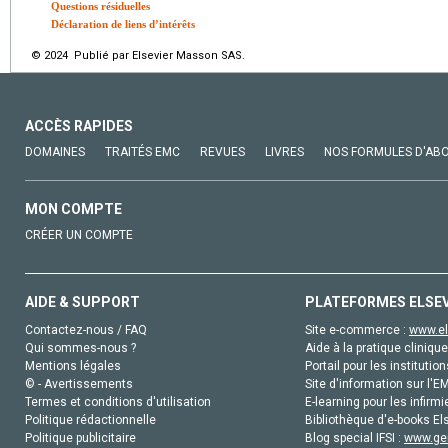
Questions résiduelles
Déclaration de liens d’intérêts
© 2024 Publié par Elsevier Masson SAS.
ACCÈS RAPIDES
DOMAINES
TRAITÉS EMC
REVUES
LIVRES
NOS FORMULES D'AB
MON COMPTE
CRÉER UN COMPTE
AIDE & SUPPORT
PLATEFORMES ELSE
Contactez-nous / FAQ
Site e-commerce :
www.el
Qui sommes-nous ?
Aide à la pratique clinique
Mentions légales
Portail pour les institution
© - Avertissements
Site d'information sur l'E
Termes et conditions d'utilisation
E-learning pour les infirmi
Politique rédactionnelle
Bibliothèque d'e-books Els
Politique publicitaire
Blog special IFSI :
www.gen