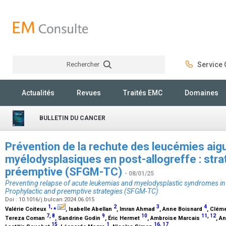
Rechercher
Service C
Rechercher
Actualités
Revues
Traités EMC
Domaines
BULLETIN DU CANCER
Prévention de la rechute des leucémies ai
myélodysplasiques en post-allogreffe : stra
préemptive (SFGM-TC)
- 08/01/25
Preventing relapse of acute leukemias and myelodysplastic syndromes in p
Prophylactic and preemptive strategies (SFGM-TC)
Doi : 10.1016/j.bulcan.2024.06.015
1
,
⁎
2
3
4
Valérie Coiteux
, Isabelle Abellan
, Imran Ahmad
, Anne Boisnard
, Clém
7
,
8
9
10
11
,
12
Tereza Coman
, Sandrine Godin
, Éric Hermet
, Ambroise Marcais
, A
15
1
16
,
17