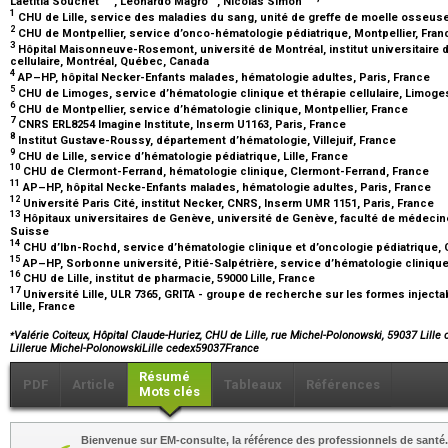
Laetitia Souchet
, Léonardo Magro
, Nicolas Simon
1
CHU de Lille, service des maladies du sang, unité de greffe de moelle osseuse e
2
CHU de Montpellier, service d’onco-hématologie pédiatrique, Montpellier, Fra
3
Hôpital Maisonneuve-Rosemont, université de Montréal, institut universitaire 
cellulaire, Montréal, Québec, Canada
4
AP–HP, hôpital Necker-Enfants malades, hématologie adultes, Paris, France
5
CHU de Limoges, service d’hématologie clinique et thérapie cellulaire, Limoge
6
CHU de Montpellier, service d’hématologie clinique, Montpellier, France
7
CNRS ERL8254 Imagine Institute, Inserm U1163, Paris, France
8
Institut Gustave-Roussy, département d’hématologie, Villejuif, France
9
CHU de Lille, service d’hématologie pédiatrique, Lille, France
10
CHU de Clermont-Ferrand, hématologie clinique, Clermont-Ferrand, France
11
AP–HP, hôpital Necke-Enfants malades, hématologie adultes, Paris, France
12
Université Paris Cité, institut Necker, CNRS, Inserm UMR 1151, Paris, France
13
Hôpitaux universitaires de Genève, université de Genève, faculté de médeci
Suisse
14
CHU d’Ibn-Rochd, service d’hématologie clinique et d’oncologie pédiatrique,
15
AP–HP, Sorbonne université, Pitié-Salpétrière, service d’hématologie clinique
16
CHU de Lille, institut de pharmacie, 59000 Lille, France
17
Université Lille, ULR 7365, GRITA - groupe de recherche sur les formes inject
Lille, France
⁎
Valérie Coiteux, Hôpital Claude-Huriez, CHU de Lille, rue Michel-Polonowski, 59037 Lille
Lillerue Michel-PolonowskiLille cedex59037France
Résumé
PDF
Article
Tableaux
Références
Mots clés
Bienvenue sur EM-consulte, la référence des professionnels de santé.