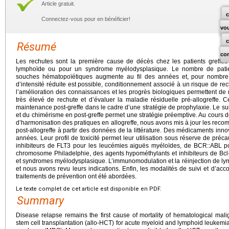
Article gratuit.
c
Connectez-vous pour en bénéficier!
vo
Résumé
co
Les rechutes sont la première cause de décès chez les patients greffé
lymphoïde ou pour un syndrome myélodysplasique. Le nombre de patients
souches hématopoïétiques augmente au fil des années et, pour nombre 
d’intensité réduite est possible, conditionnement associé à un risque de rec
l’amélioration des connaissances et les progrès biologiques permettent de m
très élevé de rechute et d’évaluer la maladie résiduelle pré-allogreffe. 
maintenance post-greffe dans le cadre d’une stratégie de prophylaxie. Le s
et du chimérisme en post-greffe permet une stratégie préemptive. Au cours d
d’harmonisation des pratiques en allogreffe, nous avons mis à jour les rec
post-allogreffe à partir des données de la littérature. Des médicaments inno
années. Leur profil de toxicité permet leur utilisation sous réserve de préca
inhibiteurs de FLT3 pour les leucémies aiguës myéloïdes, de BCR::ABL p
chromosome Philadelphie, des agents hypométhylants et inhibiteurs de Bcl
et syndromes myélodysplasique. L’immunomodulation et la réinjection de lym
et nous avons revu leurs indications. Enfin, les modalités de suivi et d’a
traitements de prévention ont été abordées.
Le texte complet de cet article est disponible en PDF.
Summary
Disease relapse remains the first cause of mortality of hematological mali
stem cell transplantation (allo-HCT) for acute myeloid and lymphoid leukem