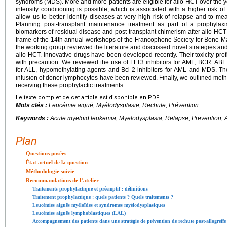
syndroms (MDS). More and more patients are eligible for allo-HCT over the 
intensity conditioning is possible, which is associated with a higher risk
allow us to better identify diseases at very high risk of relapse and to m
Planning post-transplant maintenance treatment as part of a prophylaxi
biomarkers of residual disease and post-transplant chimerism after allo-HCT 
frame of the 14th annual workshops of the Francophone Society for Bone M
the working group reviewed the literature and discussed novel strategies and
allo-HCT. Innovative drugs have been developed recently. Their toxicity profi
with precaution. We reviewed the use of FLT3 inhibitors for AML, BCR::ABL
for ALL, hypomethylating agents and Bcl-2 inhibitors for AML and MDS. T
infusion of donor lymphocytes have been reviewed. Finally, we outlined metho
receiving these prophylactic treatments.
Le texte complet de cet article est disponible en PDF.
Mots clés :
Leucémie aiguë, Myélodysplasie, Rechute, Prévention
Keywords :
Acute myeloid leukemia, Myelodysplasia, Relapse, Prevention, 
Plan
Questions posées
État actuel de la question
Méthodologie suivie
Recommandations de l’atelier
Traitements prophylactique et préemptif : définitions
Traitement prophylactique : quels patients ? Quels traitements ?
Leucémies aiguës myéloïdes et syndromes myélodysplasiques
Leucémies aiguës lymphoblastiques (LAL)
Accompagnement des patients dans une stratégie de prévention de rechute post-allogreffe