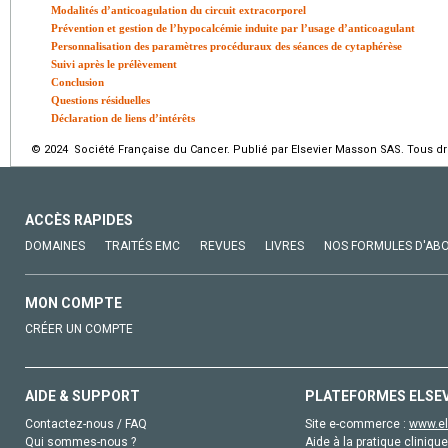
Modalités d’anticoagulation du circuit extracorporel
Prévention et gestion de l’hypocalcémie induite par l’usage d’anticoagulant
Personnalisation des paramètres procéduraux des séances de cytaphérèse
Suivi après le prélèvement
Conclusion
Questions résiduelles
Déclaration de liens d’intérêts
© 2024 Société Française du Cancer. Publié par Elsevier Masson SAS. Tous dro
ACCÈS RAPIDES
DOMAINES
TRAITÉS EMC
REVUES
LIVRES
NOS FORMULES D'AB
MON COMPTE
CRÉER UN COMPTE
AIDE & SUPPORT
PLATEFORMES ELSE
Contactez-nous / FAQ
Site e-commerce :
www.el
Qui sommes-nous ?
Aide à la pratique clinique