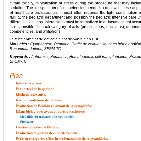
citrate toxicity, minimization of stress during the procedure that may inclu
sedation. The full spectrum of competencies needed to deal with these aspect
of healthcare professionals; it most often requires the tight combination 
facility, the pediatric department and possibly the pediatric intensive care
different institutions. Interactions must be formalized in a document that acc
is responsible for each category of acts (prescriptions, decisions), depending
competencies, and affiliations.
Le texte complet de cet article est disponible en PDF.
Mots clés :
Cytaphérèse, Pédiatrie, Greffe de cellules souches hématopoïétiq
Recommandations, SFGM-TC
Keywords :
Apheresis, Pediatrics, Hematopoietic cell transplantation, Pract
SFGM-TC
Plan
Questions posées
État actuel de la question
Méthodologie suivie
Recommandations de l’atelier
Évaluation de l’enfant en amont de la cytaphérèse
Bilans biologiques avant et après cytaphérèse
Modalités du traitement de mobilisation
Plerixafor
Gestion du stress de l’enfant
Évaluation et gestion des abords veineux
Prise en charge des effets hémodynamiques de la cytaphérèse