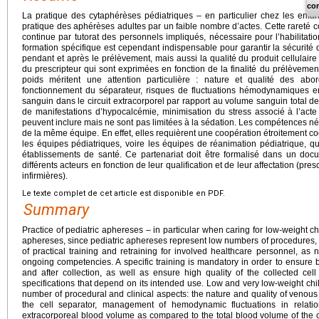
co
La pratique des cytaphérèses pédiatriques – en particulier chez les enfan
pratique des aphérèses adultes par un faible nombre d’actes. Cette rareté co
continue par tutorat des personnels impliqués, nécessaire pour l’habilitat
formation spécifique est cependant indispensable pour garantir la sécurité
pendant et après le prélèvement, mais aussi la qualité du produit cellulair
du prescripteur qui sont exprimées en fonction de la finalité du prélèvement
poids méritent une attention particulière : nature et qualité des ab
fonctionnement du séparateur, risques de fluctuations hémodynamiques e
sanguin dans le circuit extracorporel par rapport au volume sanguin total de l
de manifestations d’hypocalcémie, minimisation du stress associé à l’ac
peuvent inclure mais ne sont pas limitées à la sédation. Les compétences n
de la même équipe. En effet, elles requièrent une coopération étroitement 
les équipes pédiatriques, voire les équipes de réanimation pédiatrique, 
établissements de santé. Ce partenariat doit être formalisé dans un docu
différents acteurs en fonction de leur qualification et de leur affectation (pre
infirmières).
Le texte complet de cet article est disponible en PDF.
Summary
Practice of pediatric aphereses – in particular when caring for low-weight chi
aphereses, since pediatric aphereses represent low numbers of procedures, w
of practical training and retraining for involved healthcare personnel, as n
ongoing competencies. A specific training is mandatory in order to ensure bo
and after collection, as well as ensure high quality of the collected cel
specifications that depend on its intended use. Low and very low-weight chil
number of procedural and clinical aspects: the nature and quality of venou
the cell separator, management of hemodynamic fluctuations in relatio
extracorporeal blood volume as compared to the total blood volume of the chi