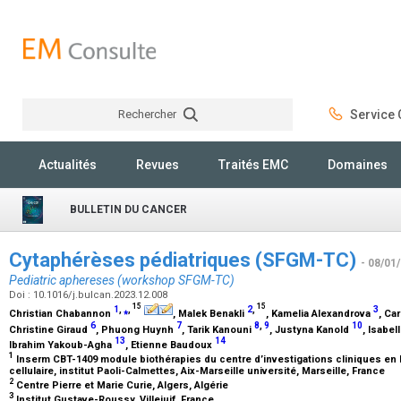
Rechercher
Service C
Rechercher
Actualités
Revues
Traités EMC
Domaines
BULLETIN DU CANCER
Cytaphérèses pédiatriques (SFGM-TC)
- 08/01
Pediatric aphereses (workshop SFGM-TC)
Doi : 10.1016/j.bulcan.2023.12.008
15
15
1
,
⁎
,
2
,
3
Christian Chabannon
, Malek Benakli
, Kamelia Alexandrova
, Ca
6
7
8
,
9
10
Christine Giraud
, Phuong Huynh
, Tarik Kanouni
, Justyna Kanold
, Isabel
13
14
Ibrahim Yakoub-Agha
, Etienne Baudoux
1
Inserm CBT-1409 module biothérapies du centre d’investigations cliniques en b
cellulaire, institut Paoli-Calmettes, Aix-Marseille université, Marseille, France
2
Centre Pierre et Marie Curie, Algers, Algérie
3
Institut Gustave-Roussy, Villejuif, France