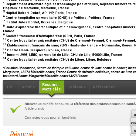
4
Département d’hématologie et d’oncologie pédiatriques, hôpitaux universitair
Hôpitaux de Marseille, Marseille, France
5
Hôpital Robert-Debré, AP–HP, Paris, France
6
Centre hospitalier universitaire (CHU) de Poitiers, Poitiers, France
7
Institut Jules Bordet, Bruxelles, Belgique
8
Unité d’aphérèse thérapeutique et d’hémovigilance, centre hospitalier universit
France
9
Société française d’hémaphérèse (SFH), Paris, France
10
Centre hospitalier universitaire (CHU) de Clermont-Ferrand, Clermont-Ferrand
11
Établissement français du sang (EFS) Hauts-de-France – Normandie, Rouen, 
12
Centre Henri-Becquerel, Rouen, France
13
Inserm U995, LIRIC, université de Lille, CHU de Lille, 59000 Lille, France
14
Centre hospitalier universitaire (CHU) de Liège, Liège, Belgique
⁎
Christian Chabannon, Centre de thérapie cellulaire, centre de lutte contre le cancer, insti
Marguerite, 13273 Marseille cedex, France.Centre de thérapie cellulaire, centre de lutte co
boulevard Sainte-MargueriteMarseille cedex13273France
Résumé
PDF
Article
Tableaux
Références
Mots clés
Bienvenue sur EM-consulte, la référence des professionnels de santé.
Article gratuit.
c
Connectez-vous pour en bénéficier!
vo
Résumé