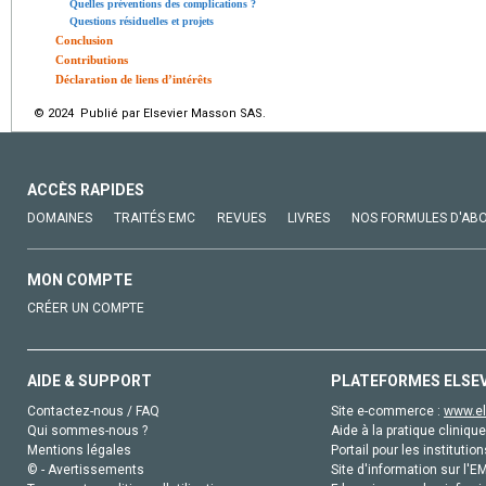
Quelles préventions des complications ?
Questions résiduelles et projets
Conclusion
Contributions
Déclaration de liens d’intérêts
© 2024 Publié par Elsevier Masson SAS.
ACCÈS RAPIDES
DOMAINES
TRAITÉS EMC
REVUES
LIVRES
NOS FORMULES D'AB
MON COMPTE
CRÉER UN COMPTE
AIDE & SUPPORT
PLATEFORMES ELSE
Contactez-nous / FAQ
Site e-commerce :
www.el
Qui sommes-nous ?
Aide à la pratique clinique
Mentions légales
Portail pour les institution
© - Avertissements
Site d'information sur l'E