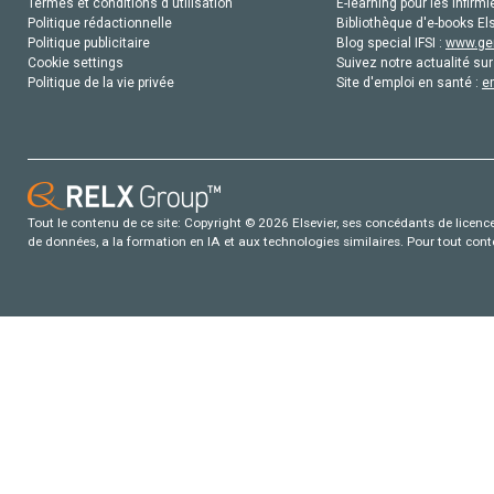
Termes et conditions d'utilisation
E-learning pour les infirmi
Politique rédactionnelle
Bibliothèque d'e-books Els
Politique publicitaire
Blog special IFSI :
www.gen
Cookie settings
Suivez notre actualité sur
Politique de la vie privée
Site d'emploi en santé :
e
Tout le contenu de ce site: Copyright © 2026 Elsevier, ses concédants de licence e
de données, a la formation en IA et aux technologies similaires. Pour tout con