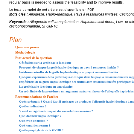
regular basis is needed to assess the feasibility and to improve results.
Le texte complet de cet article est disponible en PDF.
Mots clés :
Allogreffe, Haplo-identique, Pays à ressources limitées, Cyclo
Keywords :
Allogeneic cell transplantation, Haploidentical donor, Low- or m
cyclophosphamide, SFGM-TC
Plan
Questions posées
Méthodologie
État actuel de la question
Généralités sur la greffe haplo-identique
Pourquoi développer la greffe haplo-identique en pays à ressources limitées ?
Incidences actuelles de la greffe haplo-identique en pays à ressources limitées
Quelques expériences de la greffe haplo-identique dans les pays à ressources limitées rapp
Expériences de la greffe haplo-identique des centres avec ressources limitées participant à 
La greffe haplo-identique en ambulatoire
Un coût limité de la procédure : un argument majeur en faveur de l’allogreffe haplo-ident
Recommandations de l’atelier
Quels prérequis ? Quand faut-il envisager de pratiquer l’allogreffe haplo-identique dans
Quelles indications ?
Y a-t-il un âge limite, impact des comorbidités associées ?
Quel donneur haplo-identique ?
Quel type de greffon ?
Quel conditionnement ?
Quelle prophylaxie de la GVHD ?