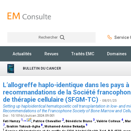
Rechercher
Service C
Rechercher
Actualités
Revues
Traités EMC
Domaines
BULLETIN DU CANCER
L’allogreffe haplo-identique dans les pays à
recommandations de la Société francophone
de thérapie cellulaire (SFGM-TC)
- 08/01/25
Setting up haploidentical hematopoietic cell transplantation in low- and 
Recommendations of the Francophone Society of Bone Marrow and Cell
Doi : 10.1016/j.bulcan.2024.09.001
1
,
⁎
2
3
4
Fati Hamzy
, Patrice Chevallier
, Bénédicte Bruno
, Valérie Coiteux
, Mar
7
8
9
, Ibrahim Yakoub-Agha
, Mohamed-Amine Bekadja
1
Service d’hématologie et de greffe de CSH, hôpital Cheikh Zaid, B.P. 6533, avenue