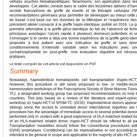
cellules souches hématopoïétiques. Néanmoins, son application dans les
développée. Cet atelier, conduit dans le cadre des treizièmes ateliers d’har
société francophone de greffe de moelle et de thérapie cellulaire (S
recommandations générales pour permettre de développer au mieux cette 
de travail s’est basé sur les données de la littérature et l’expérience des 
précédent atelier consacré à la greffe haplo-identique, publié en 2016. La 
première alternative à la greffe géno-identique du fait de l’absence de fic
principaux avantages l’accès rapide à plusieurs donneurs potentiels et un
s’envisager si le centre a déjà une bonne expérience de la greffe géno-ident
proposée à tout patient avec une indication de greffe et sans donn
conditionnements d’intensité variable selon les indications avec
cyclophosphamide en post-greffe. Une évaluation régulière est nécessa
pratiques.
Le texte complet de cet article est disponible en PDF.
Summary
Nowadays, haploidentical hematopoietic cell transplantation (haplo-HC
However, this procedure is still rarely proposed in low- or middle-inc
harmonization workshops of the Francophone Society of Bone Marrow Trans
TC), a designated working group has proposed recommendations on how to 
countries. This was based on a review of the literature and expert-opini
workshop on haplo-HCT of SFGM-TC (2016). Haploidentical donors appear to
siblings since the access to unrelated donor international registries are 
procedure has the advantage of immediate access to several potential dono
performed only in centers with a good experience of HLA-matched related tr
of an HLA-matched related donor, haplo-HCT should be offered to all pa
Transplantation modalities should follow the conventional procedures wi
GVHD prophylaxis. Conditioning can be myeloablative or not according 
intended to be general in scope and applicable to the majority of allo-HCT cen