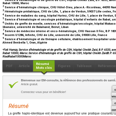
Rabat 10000, Maroc
2
Service d’hématologie clinique, CHU Hôtel-Dieu, place A.-Ricordeau, 44093 Na
3
Hématologie pédiatrique, CHU de Lille, 1, place de Verdun, 59037 Lille cedex, F
4
Service de maladies du sang, hôpital Huriez, CHU de Lille, 1, place de Verdun, 
5
Service d’hématologie et oncologie pédiatrique, hôpital d’enfants de Rabat, u
6
Unités de greffe de moelle, services d’hématologie/oncologie, hôpital Makassed
libanaise, université de Balamand, Beirut, Liban
7
Service de médecine interne et onco-hématologie, CHU Hassan II Fès, B.P 183
8
Inserm U1286, Infinite, CHU de Lille, université de Lille, 59000 Lille, France
9
Service d’hématologie et de thérapie cellulaire, établissement hospitalier univ
Ahmed Benbella 1, Oran, Algérie
⁎
Fati Hamzy, Service d’hématologie et de greffe de CSH, hôpital Cheikh Zaid, B.P. 6533, ave
Rabat 10000, Maroc.Service d’hématologie et de greffe de CSH, hôpital Cheikh ZaidB.P. 653
RiadRabat10000Maroc
Résumé
PDF
Article
Figures
Tableaux
Référence
Mots clés
Bienvenue sur EM-consulte, la référence des professionnels de santé.
Article gratuit.
c
Connectez-vous pour en bénéficier!
vo
Résumé
co
La greffe haplo-identique est devenue aujourd’hui une pratique courante d