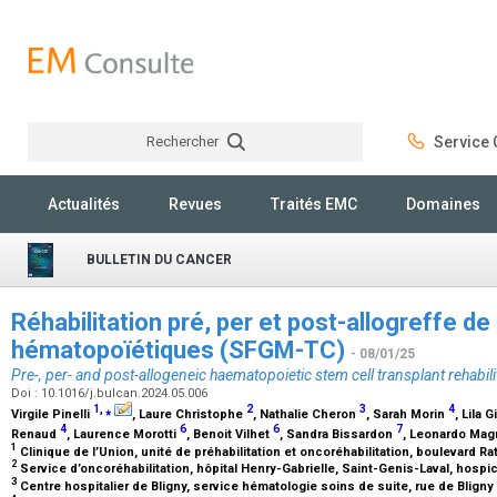
Rechercher
Service C
Rechercher
Actualités
Revues
Traités EMC
Domaines
BULLETIN DU CANCER
Réhabilitation pré, per et post-allogreffe d
hématopoïétiques (SFGM-TC)
- 08/01/25
Pre-, per- and post-allogeneic haematopoietic stem cell transplant rehabi
Doi : 10.1016/j.bulcan.2024.05.006
1
,
⁎
2
3
4
Virgile Pinelli
, Laure Christophe
, Nathalie Cheron
, Sarah Morin
, Lila G
4
6
6
7
Renaud
, Laurence Morotti
, Benoit Vilhet
, Sandra Bissardon
, Leonardo Mag
1
Clinique de l’Union, unité de préhabilitation et oncoréhabilitation, boulevard R
2
Service d’oncoréhabilitation, hôpital Henry-Gabrielle, Saint-Genis-Laval, hospi
3
Centre hospitalier de Bligny, service hématologie soins de suite, rue de Blign