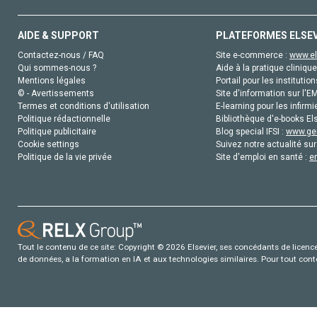
AIDE & SUPPORT
PLATEFORMES ELSE
Contactez-nous / FAQ
Site e-commerce :
www.el
Qui sommes-nous ?
Aide à la pratique clinique
Mentions légales
Portail pour les institution
© - Avertissements
Site d'information sur l'E
Termes et conditions d'utilisation
E-learning pour les infirmi
Politique rédactionnelle
Bibliothèque d'e-books Els
Politique publicitaire
Blog special IFSI :
www.gen
Cookie settings
Suivez notre actualité sur
Politique de la vie privée
Site d'emploi en santé :
e
Tout le contenu de ce site: Copyright © 2026 Elsevier, ses concédants de licence e
de données, a la formation en IA et aux technologies similaires. Pour tout con