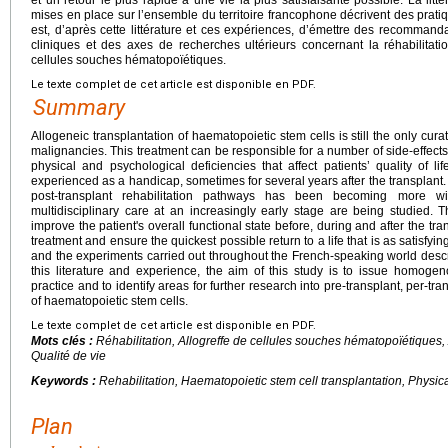
mises en place sur l’ensemble du territoire francophone décrivent des pratiq
est, d’après cette littérature et ces expériences, d’émettre des recomma
cliniques et des axes de recherches ultérieurs concernant la réhabilitatio
cellules souches hématopoïétiques.
Le texte complet de cet article est disponible en PDF.
Summary
Allogeneic transplantation of haematopoietic stem cells is still the only cura
malignancies. This treatment can be responsible for a number of side-effects
physical and psychological deficiencies that affect patients’ quality of l
experienced as a handicap, sometimes for several years after the transplant. 
post-transplant rehabilitation pathways has been becoming more wid
multidisciplinary care at an increasingly early stage are being studied.
improve the patient's overall functional state before, during and after the tran
treatment and ensure the quickest possible return to a life that is as satisfyin
and the experiments carried out throughout the French-speaking world des
this literature and experience, the aim of this study is to issue homoge
practice and to identify areas for further research into pre-transplant, per-tra
of haematopoietic stem cells.
Le texte complet de cet article est disponible en PDF.
Mots clés :
Réhabilitation, Allogreffe de cellules souches hématopoïétiques, 
Qualité de vie
Keywords :
Rehabilitation, Haematopoietic stem cell transplantation, Physical 
Plan