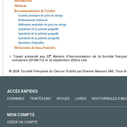
Introduction
Méthode
Recommandations de l’atelier
Grands principes de prise en charge
Professionnels intéressés
Différentes modalités de prise en charge
Spécificité de la période prégreffe
Spécificité de la période pergreffe
Spécificité de la période postgreffe
Questions résiduelles
Déclaration de liens d’intérêts
e
☆
Travail présenté aux 23
Ateliers d’harmonisation de la Société frança
cellulaires (SFGM-TC) le 22 septembre 2023 à Lille.
© 2024 Société Française du Cancer. Publié par Elsevier Masson SAS. Tous dro
ACCÈS RAPIDES
DOMAINES
TRAITÉS EMC
REVUES
LIVRES
NOS FORMULES D'AB
MON COMPTE
CRÉER UN COMPTE