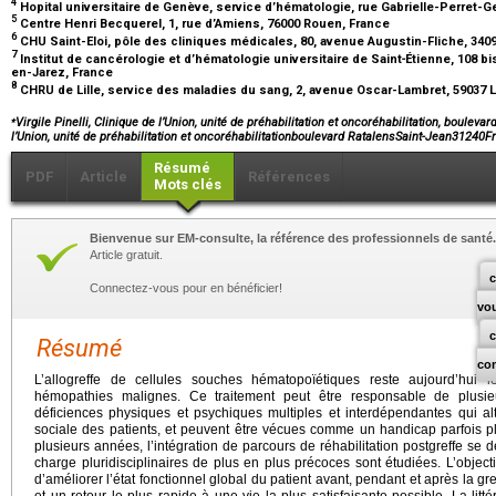
4
Hopital universitaire de Genève, service d’hématologie, rue Gabrielle-Perret-G
5
Centre Henri Becquerel, 1, rue d’Amiens, 76000 Rouen, France
6
CHU Saint-Eloi, pôle des cliniques médicales, 80, avenue Augustin-Fliche, 340
7
Institut de cancérologie et d’hématologie universitaire de Saint
-
Étienne, 108 bi
en-Jarez, France
8
CHRU de Lille, service des maladies du sang, 2, avenue Oscar-Lambret, 59037 L
⁎
Virgile Pinelli, Clinique de l’Union, unité de préhabilitation et oncoréhabilitation, boulev
l’Union, unité de préhabilitation et oncoréhabilitationboulevard RatalensSaint-Jean31240F
Résumé
PDF
Article
Références
Mots clés
Bienvenue sur EM-consulte, la référence des professionnels de santé.
Article gratuit.
c
Connectez-vous pour en bénéficier!
vo
Résumé
co
L’allogreffe de cellules souches hématopoïétiques reste aujourd’hui le
hémopathies malignes. Ce traitement peut être responsable de plusieu
déficiences physiques et psychiques multiples et interdépendantes qui altè
sociale des patients, et peuvent être vécues comme un handicap parfois p
plusieurs années, l’intégration de parcours de réhabilitation postgreffe se d
charge pluridisciplinaires de plus en plus précoces sont étudiées. L’objec
d’améliorer l’état fonctionnel global du patient avant, pendant et après la gref
et un retour le plus rapide à une vie la plus satisfaisante possible. La litté