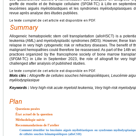
greffe de moelle et de thérapie cellulaire (SFGM-TC) à Lille en septembre 
leucémies aiguës myéloblastiques et les syndromes myélodysplasiques de 
revue après analyse des études publiées.
Le texte complet de cet article est disponible en PDF.
Summary
Allogeneic hematopoietic stem cell transplantation (alloHSCT) is a potentia
leukemia (AML) and myelodysplastic syndromes (MDS). However, these transp
relapse in very high cytogenetic risk or refractory diseases. The benefit of t
malignant hemopathies could therefore be reassessed. As part of the 14th wor
practices organized by the francophone society of bone marrow transpla
(SFGM-TC) in Lille in September 2023, the role of allograft for very h
challenged after analysis of published studies.
Le texte complet de cet article est disponible en PDF.
Mots clés :
Allogreffe de cellules souches hématopoïétiques, Leucémie aig
myélodysplasique
Keywords :
Very high-risk acute myeloid leukemia, Very high-risk myelodys
Plan
Questions posées
État actuel de la question
Méthodologie suivie
Recommandations de l’atelier
Comment identifier les leucémies aiguës myéloblastiques ou syndromes myélodysplasiques
de cellules souches hématopoïétiques (alloCSH)