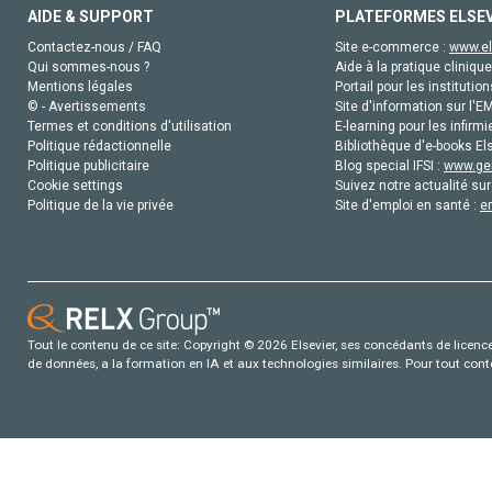
AIDE & SUPPORT
PLATEFORMES ELSE
Contactez-nous / FAQ
Site e-commerce :
www.el
Qui sommes-nous ?
Aide à la pratique clinique
Mentions légales
Portail pour les institution
© - Avertissements
Site d'information sur l'E
Termes et conditions d'utilisation
E-learning pour les infirmi
Politique rédactionnelle
Bibliothèque d'e-books Els
Politique publicitaire
Blog special IFSI :
www.gen
Cookie settings
Suivez notre actualité sur
Politique de la vie privée
Site d'emploi en santé :
e
Tout le contenu de ce site: Copyright © 2026 Elsevier, ses concédants de licence e
de données, a la formation en IA et aux technologies similaires. Pour tout con