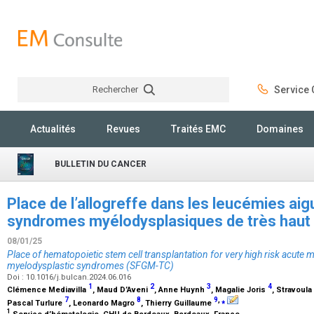
Rechercher
Service C
Rechercher
Actualités
Revues
Traités EMC
Domaines
BULLETIN DU CANCER
Place de l’allogreffe dans les leucémies ai
syndromes myélodysplasiques de très haut
08/01/25
Place of hematopoietic stem cell transplantation for very high risk acute 
myelodysplastic syndromes (SFGM-TC)
Doi : 10.1016/j.bulcan.2024.06.016
1
2
3
4
Clémence Mediavilla
, Maud D’Aveni
, Anne Huynh
, Magalie Joris
, Stravoul
7
8
9
,
⁎
Pascal Turlure
, Leonardo Magro
, Thierry Guillaume
1
Service d’hématologie, CHU de Bordeaux, Bordeaux, France