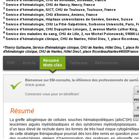
2
Service d’hématologie, CHU de Nancy, Nancy, France
3
Service d’hématologie, IUCT, CHU de Toulouse, Toulouse, France
4
Service d’hématologie, CHU d’Amiens, Amiens, France
5
Service d’hématologie, Hôpitaux universitaires de Genève, Genève, Suisse
6
Service d’hématologie, CHU La Pitié-Salpétrière, Sorbonne Université, Paris, 
7
Service d’hématologie, CHU Dupuytren Limoges, 2, avenue Martin Luther King,
8
Service des maladies du sang, CHU de Lille, 2, rue Michel Polonowski, 59000 Li
9
Service d’hématologie clinique, CHU de Nantes, Hôtel Dieu, 1, place Ricordeau
⁎
Thierry Guillaume, Service d’hématologie clinique, CHU de Nantes, Hôtel Dieu, 1, place 
d’hématologie clinique, CHU de Nantes, Hôtel Dieu1, place RicordeauNantes44000France
Résumé
PDF
Article
Tableaux
Références
Mots clés
Bienvenue sur EM-consulte, la référence des professionnels de santé.
Article gratuit.
c
Connectez-vous pour en bénéficier!
vo
Résumé
co
La greffe allogénique de cellules souches hématopoïétiques (alloCSH) est u
leucémies aiguës myéloblastiques et des syndromes myélodysplasiques. 
d’un taux élevé de rechute dans les formes de très haut risque cytogénétique
de cette stratégie thérapeutique pourrait dès lors être remis en question po
des quatorzièmes ateliers d’harmonisation des pratiques en allogreffe o