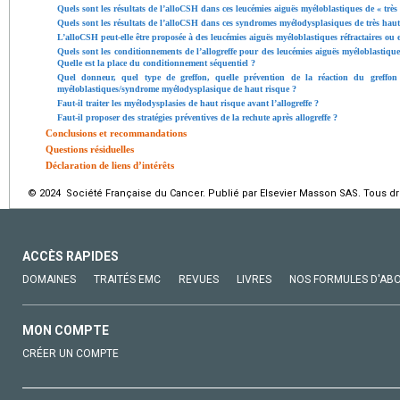
Quels sont les résultats de l’alloCSH dans ces leucémies aiguës myéloblastiques de « très
Quels sont les résultats de l’alloCSH dans ces syndromes myélodysplasiques de très haut
L’alloCSH peut-elle être proposée à des leucémies aiguës myéloblastiques réfractaires ou 
Quels sont les conditionnements de l’allogreffe pour des leucémies aiguës myéloblastiq
Quelle est la place du conditionnement séquentiel ?
Quel donneur, quel type de greffon, quelle prévention de la réaction du greffon
myéloblastiques/syndrome myélodysplasique de haut risque ?
Faut-il traiter les myélodysplasies de haut risque avant l’allogreffe ?
Faut-il proposer des stratégies préventives de la rechute après allogreffe ?
Conclusions et recommandations
Questions résiduelles
Déclaration de liens d’intérêts
© 2024 Société Française du Cancer. Publié par Elsevier Masson SAS. Tous dro
ACCÈS RAPIDES
DOMAINES
TRAITÉS EMC
REVUES
LIVRES
NOS FORMULES D'AB
MON COMPTE
CRÉER UN COMPTE