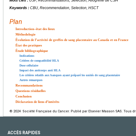
Mots clés :
USP, Recommandations, Sélection, Allogreffe de CSH
Keywords :
CBU, Recommendation, Selection, HSCT
Plan
Introduction–état des lieux
Méthodologie
Évolution de l’activité de greffes de sang placentaire au Canada et en France
État des pratiques
Étude bibliographique
Indications
Critères de compatibilité HLA
Dose cellulaire
Impact des anticorps anti HLA
Les critères relatifs aux banques ayant préparé les unités de sang placentaire
Autres remarques
Recommandations
Questions résiduelles
Conclusion
Déclaration de liens d’intérêts
© 2024 Société Française du Cancer. Publié par Elsevier Masson SAS. Tous dro
ACCÈS RAPIDES