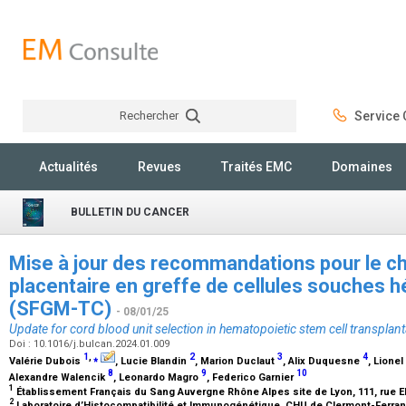
Rechercher
Service C
Rechercher
Actualités
Revues
Traités EMC
Domaines
BULLETIN DU CANCER
Mise à jour des recommandations pour le ch
placentaire en greffe de cellules souches 
(SFGM-TC)
- 08/01/25
Update for cord blood unit selection in hematopoietic stem cell transpl
Doi : 10.1016/j.bulcan.2024.01.009
1
,
⁎
2
3
4
Valérie Dubois
, Lucie Blandin
, Marion Duclaut
, Alix Duquesne
, Lionel
8
9
10
Alexandre Walencik
, Leonardo Magro
, Federico Garnier
1
Établissement Français du Sang Auvergne Rhône Alpes site de Lyon, 111, rue E
2
Laboratoire d’Histocompatibilité et Immunogénétique, CHU de Clermont-Ferrand