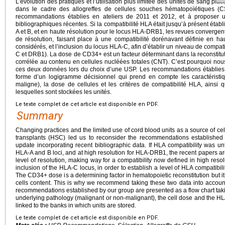
L’évolution des pratiques et l’utilisation plus limitée des unités de sang p
dans le cadre des allogreffes de cellules souches hématopoïétiques (
recommandations établies en ateliers de 2011 et 2012, et à proposer 
bibliographiques récentes. Si la compatibilité HLA était jusqu’à présent établ
A et B, et en haute résolution pour le locus HLA-DRB1, les revues converge
de résolution, faisant place à une compatibilité dorénavant définie en ha
considérés, et l’inclusion du locus HLA-C, afin d’établir un niveau de compatib
C et DRB1). La dose de CD34+ est un facteur déterminant dans la reconstitu
corrélée au contenu en cellules nucléées totales (CNT). C’est pourquoi 
ces deux données lors du choix d’une USP. Les recommandations établies
forme d’un logigramme décisionnel qui prend en compte les caractéristi
maligne), la dose de cellules et les critères de compatibilité HLA, ainsi
lesquelles sont stockées les unités.
Le texte complet de cet article est disponible en PDF.
Summary
Changing practices and the limited use of cord blood units as a source of cel
transplants (HSC) led us to reconsider the recommendations establishe
update incorporating recent bibliographic data. If HLA compatibility was unt
HLA-A and B loci, and at high resolution for HLA-DRB1, the recent papers a
level of resolution, making way for a compatibility now defined in high resolu
inclusion of the HLA-C locus, in order to establish a level of HLA compatibi
The CD34+ dose is a determining factor in hematopoietic reconstitution but it 
cells content. This is why we recommend taking these two data into accou
recommendations established by our group are presented as a flow chart takin
underlying pathology (malignant or non-malignant), the cell dose and the HLA c
linked to the banks in which units are stored.
Le texte complet de cet article est disponible en PDF.