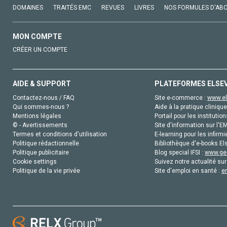
DOMAINES
TRAITÉS EMC
REVUES
LIVRES
NOS FORMULES D'AB
MON COMPTE
CRÉER UN COMPTE
AIDE & SUPPORT
PLATEFORMES ELSE
Contactez-nous / FAQ
Site e-commerce :
www.el
Qui sommes-nous ?
Aide à la pratique clinique
Mentions légales
Portail pour les institution
© - Avertissements
Site d'information sur l'E
Termes et conditions d'utilisation
E-learning pour les infirmi
Politique rédactionnelle
Bibliothèque d'e-books Els
Politique publicitaire
Blog special IFSI :
www.gen
Cookie settings
Suivez notre actualité sur
Politique de la vie privée
Site d'emploi en santé :
e