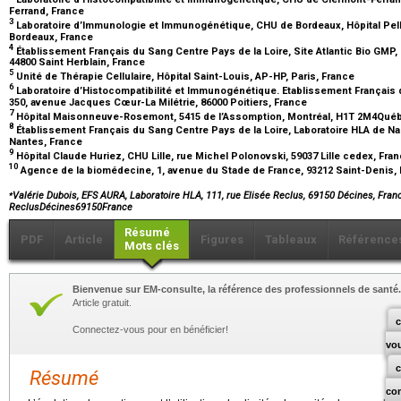
Ferrand, France
3
Laboratoire d’Immunologie et Immunogénétique, CHU de Bordeaux, Hôpital Pell
Bordeaux, France
4
Établissement Français du Sang Centre Pays de la Loire, Site Atlantic Bio GMP, S
44800 Saint Herblain, France
5
Unité de Thérapie Cellulaire, Hôpital Saint-Louis, AP-HP, Paris, France
6
Laboratoire d’Histocompatibilité et Immunogénétique. Etablissement Français d
350, avenue Jacques Cœur-La Milétrie, 86000 Poitiers, France
7
Hôpital Maisonneuve-Rosemont, 5415 de l’Assomption, Montréal, H1T 2M4Qué
8
Établissement Français du Sang Centre Pays de la Loire, Laboratoire HLA de N
Nantes, France
9
Hôpital Claude Huriez, CHU Lille, rue Michel Polonovski, 59037 Lille cedex, Fra
10
Agence de la biomédecine, 1, avenue du Stade de France, 93212 Saint-Denis,
⁎
Valérie Dubois, EFS AURA, Laboratoire HLA, 111, rue Elisée Reclus, 69150 Décines, Fran
ReclusDécines69150France
Résumé
PDF
Article
Figures
Tableaux
Référence
Mots clés
Bienvenue sur EM-consulte, la référence des professionnels de santé.
Article gratuit.
c
Connectez-vous pour en bénéficier!
vo
Résumé
co