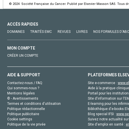
© 2024 Société Française du Cancer. Publié par Elsevier Masson SAS. Tous dro
ACCÈS RAPIDES
DOMAINES
TRAITÉS EMC
REVUES
LIVRES
NOS FORMULES D'AB
MON COMPTE
CRÉER UN COMPTE
AIDE & SUPPORT
PLATEFORMES ELSE
Contactez-nous / FAQ
Site e-commerce :
www.el
Qui sommes-nous ?
Aide à la pratique clinique
Mentions légales
Portail pour les institution
© - Avertissements
Site d'information sur l'E
Termes et conditions d'utilisation
E-learning pour les infirmi
Politique rédactionnelle
Bibliothèque d'e-books Els
Politique publicitaire
Blog special IFSI :
www.gen
Cookie settings
Suivez notre actualité sur
Politique de la vie privée
Site d'emploi en santé :
e