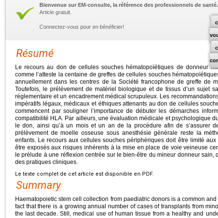
Bienvenue sur EM-consulte, la référence des professionnels de santé.
Article gratuit.
c
Connectez-vous pour en bénéficier!
vo
Résumé
co
Le recours au don de cellules souches hématopoïétiques de donneur mi
comme l’atteste la centaine de greffes de cellules souches hématopoïétique
annuellement dans les centres de la Société francophone de greffe de mo
Toutefois, le prélèvement de matériel biologique et de tissus d’un sujet sai
réglementaire et un encadrement médical scrupuleux. Les recommandations c
impératifs légaux, médicaux et éthiques attenants au don de cellules souch
commencent par souligner l’importance de débuter les démarches informa
compatibilité HLA. Par ailleurs, une évaluation médicale et psychologique 
le don, ainsi qu’à un mois et un an de la procédure afin de s’assurer d
prélèvement de moelle osseuse sous anesthésie générale reste la méthod
enfants. Le recours aux cellules souches périphériques doit être limité aux
être exposés aux risques inhérents à la mise en place de voie veineuse c
le prélude à une réflexion centrée sur le bien-être du mineur donneur sain, 
des pratiques cliniques.
Le texte complet de cet article est disponible en PDF.
Summary
Haematopoietic stem cell collection from paediatric donors is a common and l
fact that there is a growing annual number of cases of transplants from 
the last decade. Still, medical use of human tissue from a healthy and und