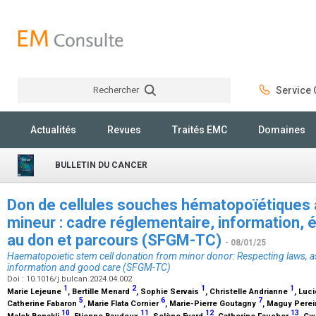
Rechercher
Service C
Rechercher
Actualités
Revues
Traités EMC
Domaines
BULLETIN DU CANCER
Don de cellules souches hématopoïétiques à
mineur : cadre réglementaire, information, é
au don et parcours (SFGM-TC)
- 08/01/25
Haematopoietic stem cell donation from minor donor: Respecting laws, as
information and good care (SFGM-TC)
Doi : 10.1016/j.bulcan.2024.04.002
1
2
1
1
Marie Lejeune
, Bertille Menard
, Sophie Servais
, Christelle Andrianne
, Luc
5
6
7
Catherine Fabaron
, Marie Flata Cornier
, Marie-Pierre Goutagny
, Maguy Perei
10
11
12
13