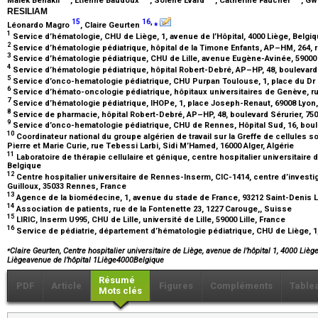
Malek Benakli
, Etienne Baudoux
, Solène Evard
, Catherine Faucher
, Gw
RESILIAM
15
16
,
⁎
Léonardo Magro
, Claire Geurten
1
Service d’hématologie, CHU de Liège, 1, avenue de l’Hôpital, 4000 Liège, Belgi
2
Service d’hématologie pédiatrique, hôpital de la Timone Enfants, AP–HM, 264, r
3
Service d’hématologie pédiatrique, CHU de Lille, avenue Eugène-Avinée, 59000 
4
Service d’hématologie pédiatrique, hôpital Robert-Debré, AP–HP, 48, boulevard 
5
Service d’onco-hematologie pédiatrique, CHU Purpan Toulouse, 1, place du Dr 
6
Service d’hémato-oncologie pédiatrique, hôpitaux universitaires de Genève, 
7
Service d’hématologie pédiatrique, IHOPe, 1, place Joseph-Renaut, 69008 Lyon
8
Service de pharmacie, hôpital Robert-Debré, AP–HP, 48, boulevard Sérurier, 75
9
Service d’onco-hematologie pédiatrique, CHU de Rennes, Hôpital Sud, 16, boul
10
Coordinateur national du groupe algérien de travail sur la Greffe de cellule
Pierre et Marie Curie, rue Tebessi Larbi, Sidi M’Hamed, 16000 Alger, Algérie
11
Laboratoire de thérapie cellulaire et génique, centre hospitalier universitaire d
Belgique
12
Centre hospitalier universitaire de Rennes-Inserm, CIC-1414, centre d’investig
Guilloux, 35033 Rennes, France
13
Agence de la biomédecine, 1, avenue du stade de France, 93212 Saint-Denis 
14
Association de patients, rue de la Fontenette 23, 1227 Carouge,, Suisse
15
LIRIC, Inserm U995, CHU de Lille, université de Lille, 59000 Lille, France
16
Service de pédiatrie, département d’hématologie pédiatrique, CHU de Liège, 1,
⁎
Claire Geurten, Centre hospitalier universitaire de Liège, avenue de l’hôpital 1, 4000 Lièg
Liègeavenue de l’hôpital 1Liège4000Belgique
Résumé
PDF
Article
Figures
Compléments
Table
Mots clés