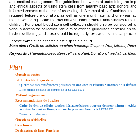
and medical management. The guidelines below aim at underlining the impo
and ethical aspects of using stem cells from healthy paediatric donors and
informed consent at the time of assessing HLA compatibility. Combined me
required before the donation, as well as one month later and one year late
mental wellbeing. Bone marrow harvest under general anaesthetics remains
children. Peripheral blood stem cell collection should only be considered fo
venous access for collection. We aim at offering guidelines centered on th
his/her wellbeing, and these should be regularly reviewed as medical practic
Le texte complet de cet article est disponible en PDF.
Mots clés :
Greffe de cellules souches hématopoïétiques, Don, Mineur, Re
Keywords :
Haematopoietic stem cell transplant, Donation, Paediatrics, Mino
Plan
Questions posées
État actuel de la question
Quelles sont les conséquences possibles du don chez les mineurs ? Données de la littérat
Et en pratique dans les centres de la SFGM-TC ?
Méthodologie suivie
Recommandations de l’atelier
Cadre du don de cellules souches hématopoïétiques pour un donneur mineur : législa
autorités de santé en Europe et dans les pays membres de la SFGM-TC
Parcours du donneur
Questions résiduelles
Conclusion
Déclaration de liens d’intérêts