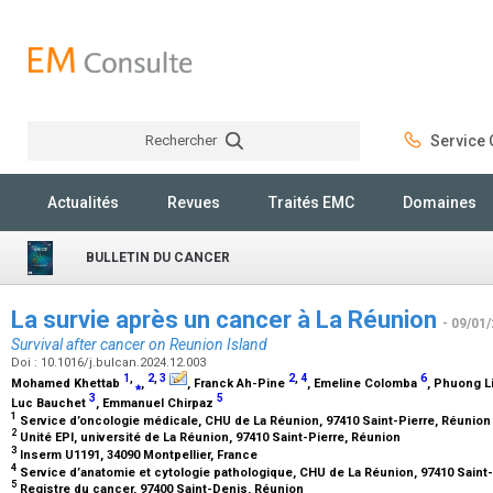
Rechercher
Service C
Rechercher
Actualités
Revues
Traités EMC
Domaines
BULLETIN DU CANCER
La survie après un cancer à La Réunion
- 09/01
Survival after cancer on Reunion Island
Doi : 10.1016/j.bulcan.2024.12.003
1
,
2
,
3
2
,
4
6
Mohamed Khettab
⁎
,
, Franck Ah-Pine
, Emeline Colomba
, Phuong L
3
5
Luc Bauchet
, Emmanuel Chirpaz
1
Service d’oncologie médicale, CHU de La Réunion, 97410 Saint-Pierre, Réunio
2
Unité EPI, université de La Réunion, 97410 Saint-Pierre, Réunion
3
Inserm U1191, 34090 Montpellier, France
4
Service d’anatomie et cytologie pathologique, CHU de La Réunion, 97410 Saint
5
Registre du cancer, 97400 Saint-Denis, Réunion