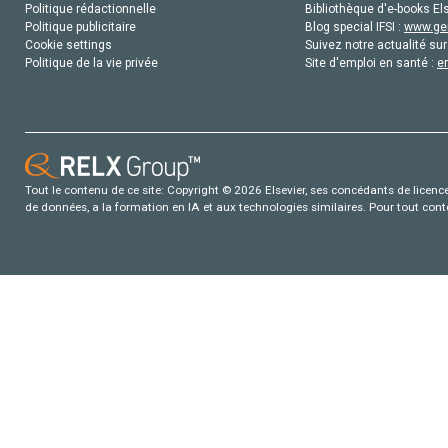
Politique rédactionnelle
Bibliothèque d'e-books Els
Politique publicitaire
Blog special IFSI :
www.gen
Cookie settings
Suivez notre actualité sur
Politique de la vie privée
Site d'emploi en santé :
e
Tout le contenu de ce site: Copyright © 2026 Elsevier, ses concédants de licence e
de données, a la formation en IA et aux technologies similaires. Pour tout con