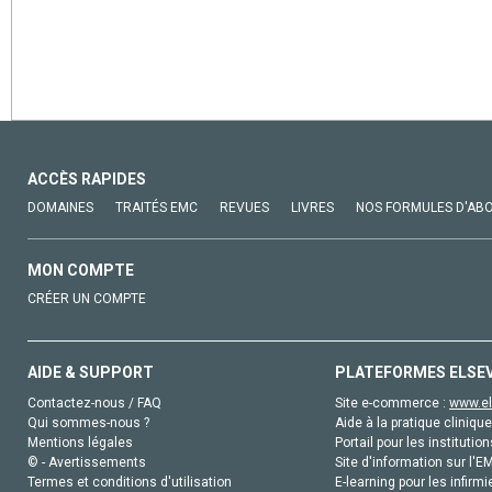
ACCÈS RAPIDES
DOMAINES
TRAITÉS EMC
REVUES
LIVRES
NOS FORMULES D'AB
MON COMPTE
CRÉER UN COMPTE
AIDE & SUPPORT
PLATEFORMES ELSE
Contactez-nous / FAQ
Site e-commerce :
www.el
Qui sommes-nous ?
Aide à la pratique clinique
Mentions légales
Portail pour les institution
© - Avertissements
Site d'information sur l'E
Termes et conditions d'utilisation
E-learning pour les infirmi