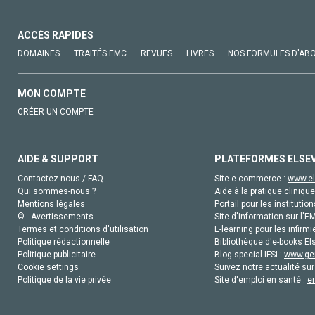
ACCÈS RAPIDES
DOMAINES
TRAITÉS EMC
REVUES
LIVRES
NOS FORMULES D'AB
MON COMPTE
CRÉER UN COMPTE
AIDE & SUPPORT
PLATEFORMES ELSE
Contactez-nous / FAQ
Site e-commerce :
www.el
Qui sommes-nous ?
Aide à la pratique clinique
Mentions légales
Portail pour les institution
© - Avertissements
Site d'information sur l'E
Termes et conditions d'utilisation
E-learning pour les infirmi
Politique rédactionnelle
Bibliothèque d'e-books Els
Politique publicitaire
Blog special IFSI :
www.gen
Cookie settings
Suivez notre actualité sur
Politique de la vie privée
Site d'emploi en santé :
e