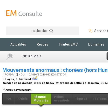
Rechercher
Service C
Rechercher
Actualités
Revues
Traités EMC
Domaines
NEUROLOGIE
Mouvements anormaux : chorées (hors Hun
[17-059-A-10] - Doi : 10.1016/S0246-0378(24)57570-4
⁎
L. Hopes, S. Frismand
Service de neurologie, CHRU de Nancy, 29, avenue de Lattre-de-Tassigny, CO 6
Auteur correspondant.
Résumé
Points
PDF
Article
Figures
Tableaux
Mots clés
essentiels