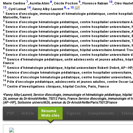
7
8
9
10
Marie Cardine
, Aurélia Alimi
, Cécile Pochon
, Florence Rabian
, Cléo Haute
13
14
8
,
⁎
,
15
, Cyril Lervat
, Fanny Alby-Laurent
1
Service d’oncologie, immunologie et hématologie pédiatrique, centre hospital
Marseille, France
2
Service d’oncologie hématologie pédiatrique, centre hospitalier universitaire
3
Service d’oncologie hématologie pédiatrique, centre hospitalier universitaire,
4
Service d’oncologie hématologie pédiatrique, centre hospitalier universitaire,
5
Service d’oncologie hématologie pédiatrique, centre hospitalier universitaire, 
6
Service d’oncologie hématologie pédiatrique, centre hospitalier universitaire,
7
Service d’oncologie hématologie pédiatrique, centre hospitalier universitaire,
8
Service d’oncologie hématologie pédiatrique, hôpital universitaire Armand-Tr
9
Service d’oncologie hématologie pédiatrique, centre hospitalier universitaire 
10
Service d’hématologie pédiatrique, unité adolescents et jeunes adultes, hôpita
France
11
Service d’hématologie pédiatrique, hôpital universitaire Robert-Debré, AP–HP,
12
Service d’oncologie hématologie pédiatrique, centre hospitalier universitaire
13
Service d’oncologie hématologie pédiatrique, centre hospitalier universitaire,
14
Pôle d’oncologie pédiatrique, adolescents et jeunes adultes, centre Oscar-La
15
Centre d’investigations cliniques, hôpital Cochin, Paris, France
⁎
Fanny Alby-Laurent, Service d’oncologie, immunologie et hématologie pédiatrique, hôpit
26, avenue du Dr-Arnold-Netter, 75012 Paris, France.Service d’oncologie, immunologie et
(AP–HP), Sorbonne université26, avenue du Dr-Arnold-NetterParis75012France
Résumé
PDF
Article
Figures
Compléments
Table
Mots clés