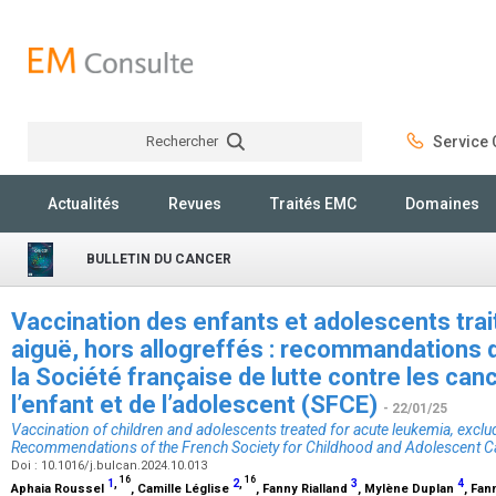
Rechercher
Service C
Rechercher
Actualités
Revues
Traités EMC
Domaines
BULLETIN DU CANCER
Vaccination des enfants et adolescents tra
aiguë, hors allogreffés : recommandations
la Société française de lutte contre les can
l’enfant et de l’adolescent (SFCE)
- 22/01/25
Vaccination of children and adolescents treated for acute leukemia, exclu
Recommendations of the French Society for Childhood and Adolescent 
Doi : 10.1016/j.bulcan.2024.10.013
16
16
1
,
2
,
3
4
Aphaia Roussel
, Camille Léglise
, Fanny Rialland
, Mylène Duplan
, Fan