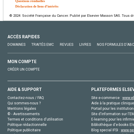
Questions résiduelles
Déclaration de liens d’intérêts
© 2024 Société Française du Cancer. Publié par Elsevier Masson SAS. Tous dro
ACCÈS RAPIDES
DOMAINES
TRAITÉS EMC
REVUES
LIVRES
NOS FORMULES D'AB
MON COMPTE
CRÉER UN COMPTE
AIDE & SUPPORT
PLATEFORMES ELSE
Contactez-nous / FAQ
Site e-commerce :
www.el
Qui sommes-nous ?
Aide à la pratique clinique
Mentions légales
Portail pour les institution
© - Avertissements
Site d'information sur l'E
Termes et conditions d'utilisation
E-learning pour les infirmi
Politique rédactionnelle
Bibliothèque d'e-books Els
Politique publicitaire
Blog special IFSI :
www.gen