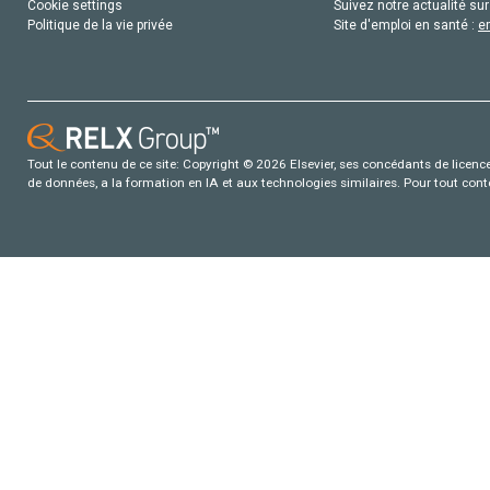
Cookie settings
Suivez notre actualité sur
Politique de la vie privée
Site d'emploi en santé :
e
Tout le contenu de ce site: Copyright © 2026 Elsevier, ses concédants de licence e
de données, a la formation en IA et aux technologies similaires. Pour tout con