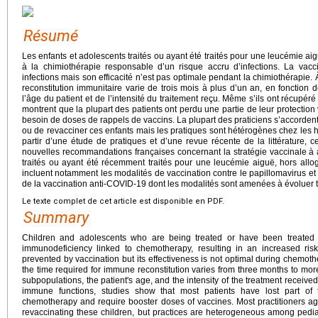
Résumé
Les enfants et adolescents traités ou ayant été traités pour une leucémie ai
à la chimiothérapie responsable d’un risque accru d’infections. La vacc
infections mais son efficacité n’est pas optimale pendant la chimiothérapie. À
reconstitution immunitaire varie de trois mois à plus d’un an, en fonction
l’âge du patient et de l’intensité du traitement reçu. Même s’ils ont récupéré
montrent que la plupart des patients ont perdu une partie de leur protection
besoin de doses de rappels de vaccins. La plupart des praticiens s’accordent 
ou de revacciner ces enfants mais les pratiques sont hétérogènes chez les 
partir d’une étude de pratiques et d’une revue récente de la littérature, c
nouvelles recommandations françaises concernant la stratégie vaccinale à 
traités ou ayant été récemment traités pour une leucémie aiguë, hors all
incluent notamment les modalités de vaccination contre le papillomavirus e
de la vaccination anti-COVID-19 dont les modalités sont amenées à évoluer 
Le texte complet de cet article est disponible en PDF.
Summary
Children and adolescents who are being treated or have been treated
immunodeficiency linked to chemotherapy, resulting in an increased ris
prevented by vaccination but its effectiveness is not optimal during chemo
the time required for immune reconstitution varies from three months to mo
subpopulations, the patient's age, and the intensity of the treatment receiv
immune functions, studies show that most patients have lost part of t
chemotherapy and require booster doses of vaccines. Most practitioners ag
revaccinating these children, but practices are heterogeneous among pediat