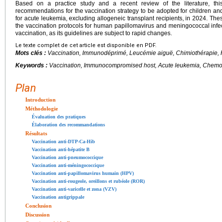
Based on a practice study and a recent review of the literature, t
recommendations for the vaccination strategy to be adopted for children and
for acute leukemia, excluding allogeneic transplant recipients, in 2024. Th
the vaccination protocols for human papillomavirus and meningococcal inf
vaccination, as its guidelines are subject to rapid changes.
Le texte complet de cet article est disponible en PDF.
Mots clés :
Vaccination, Immunodéprimé, Leucémie aiguë, Chimiothérapie,
Keywords :
Vaccination, Immunocompromised host, Acute leukemia, Chemoth
Plan
Introduction
Méthodologie
Évaluation des pratiques
Élaboration des recommandations
Résultats
Vaccination anti-DTP-Ca-Hib
Vaccination anti-hépatite B
Vaccination anti-pneumococcique
Vaccination anti-méningococcique
Vaccination anti-papillomavirus humain (HPV)
Vaccination anti-rougeole, oreillons et rubéole (ROR)
Vaccination anti-varicelle et zona (VZV)
Vaccination antigrippale
Conclusion
Discussion