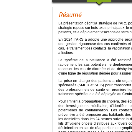
Résumé
La présentation décrit la stratégie de l'ARS p
stratégie repose sur trois axes principaux: le 
patients, et le déploiement d'actions de terrai
En 2024, l'ARS a adopté une approche proac
une gestion rigoureuse des cas confirmés et
cas, le traitement des contacts, la vaccinatio
affectées.
Le système de surveillance a été renforcé 
rapidement les cas potentiels; le déploiemen
recenser les cas de diarrhée et de déshydrat
d'une ligne de régulation dédiée pour assure
La prise en charge des patients a été organi
spécialisés (SMUR et SDIS) pour transporter 
des professionnels de santé en première lig
traitement spécifique a été déployée au Centre
Pour limiter la propagation du choléra, des éq
des investigations médicales, d'identifier
potentielles de contamination. Les contact
préventive a été proposée aux habitants des 
les domiciles dans les 24 heures suivant la 
kits d'hygiène ont été distribués aux foyers 
désinfection en cas de réapparition de symptôm