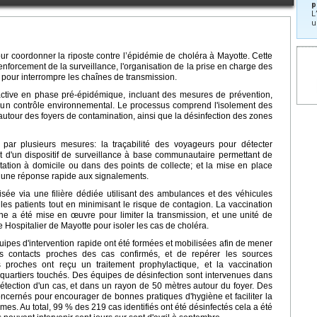
p
L
u
our coordonner la riposte contre l’épidémie de choléra à Mayotte. Cette
renforcement de la surveillance, l'organisation de la prise en charge des
n pour interrompre les chaînes de transmission.
tive en phase pré-épidémique, incluant des mesures de prévention,
 un contrôle environnemental. Le processus comprend l'isolement des
n autour des foyers de contamination, ainsi que la désinfection des zones
par plusieurs mesures: la traçabilité des voyageurs pour détecter
t d'un dispositif de surveillance à base communautaire permettant de
ation à domicile ou dans des points de collecte; et la mise en place
r une réponse rapide aux signalements.
sée via une filière dédiée utilisant des ambulances et des véhicules
les patients tout en minimisant le risque de contagion. La vaccination
ne a été mise en œuvre pour limiter la transmission, et une unité de
 Hospitalier de Mayotte pour isoler les cas de choléra.
uipes d'intervention rapide ont été formées et mobilisées afin de mener
 les contacts proches des cas confirmés, et de repérer les sources
s proches ont reçu un traitement prophylactique, et la vaccination
quartiers touchés. Des équipes de désinfection sont intervenues dans
détection d'un cas, et dans un rayon de 50 mètres autour du foyer. Des
concernés pour encourager de bonnes pratiques d'hygiène et faciliter la
es. Au total, 99 % des 219 cas identifiés ont été désinfectés cela a été