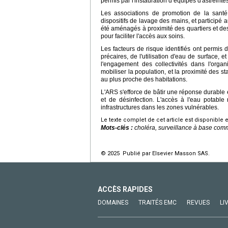
permis par l'instauration d’équipes d'astreinte
Les associations de promotion de la santé o
dispositifs de lavage des mains, et participé
été aménagés à proximité des quartiers et des
pour faciliter l'accès aux soins.
Les facteurs de risque identifiés ont permis
précaires, de l'utilisation d'eau de surface,
l'engagement des collectivités dans l'organ
mobiliser la population, et la proximité des 
au plus proche des habitations.
L'ARS s'efforce de bâtir une réponse durable
et de désinfection. L'accès à l'eau potable 
infrastructures dans les zones vulnérables.
Le texte complet de cet article est disponible 
Mots-clés :
choléra, surveillance à base comm
© 2025 Publié par Elsevier Masson SAS.
ACCÈS RAPIDES
DOMAINES
TRAITÉS EMC
REVUES
LI