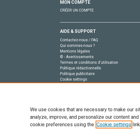
MON COMPTE
CRÉER UN COMPTE
AIDE & SUPPORT
Contactez-nous / FAQ
Qui sommes-nous ?
Mentions légales
© - Avertissements
Termes et conditions d'utilisation
Politique rédactionnelle
Politique publicitaire
Cookie settings
Politique de la vie privée
We use cookies that are necessary to make our si
analyze, improve, and personalize our content and
cookie preferences using the
Cookie settings
link
Tout le contenu de ce site: Copyright © 2026 Else
de données, a la formation en IA et aux technol