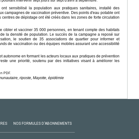
s pouvant intervenir sept jours sur sept d'avril à septembre.
nt sensibilisé la population aux pratiques sanitaires, installé des
 aux campagnes de vaccination préventive. Des points d'eau potable ont
 centres de dépistage ont été créés dans les zones de forte circulation
 de cibler et vacciner 35 000 personnes, en tenant compte des habitats
 et de la densité de population. Le succès de la campagne a reposé sur
isation, le soutien de 35 associations de quartier pour informer et
stands de vaccination ou des équipes mobiles assurant une accessibilité
 et autonome en formant les acteurs locaux aux pratiques de prévention
reste une priorité, soutenu par des initiatives visant à améliorer les
en PDF.
unautaire, riposte, Mayotte, épidémie
VRES
NOS FORMULES D'ABONNEMENTS