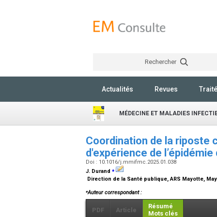
Rechercher
Actualités
Revues
Trait
MÉDECINE ET MALADIES INFECT
Coordination de la riposte 
d'expérience de l’épidémie
Doi : 10.1016/j.mmifmc.2025.01.038
⁎
J. Durand
Direction de la Santé publique, ARS Mayotte, Ma
⁎
Auteur correspondant :
Résumé
PDF
Article
Mots clés