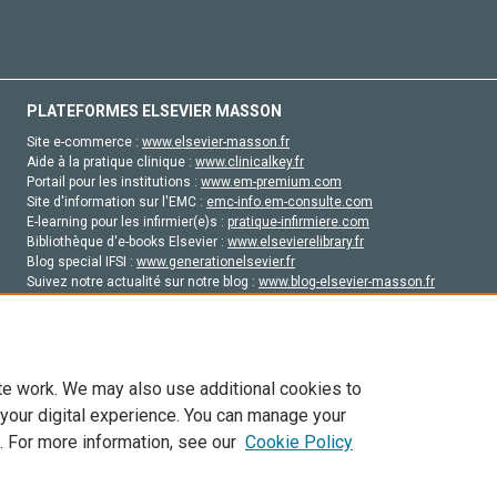
PLATEFORMES ELSEVIER MASSON
Site e-commerce :
www.elsevier-masson.fr
Aide à la pratique clinique :
www.clinicalkey.fr
Portail pour les institutions :
www.em-premium.com
Site d'information sur l'EMC :
emc-info.em-consulte.com
E-learning pour les infirmier(e)s :
pratique-infirmiere.com
Bibliothèque d'e-books Elsevier :
www.elsevierelibrary.fr
Blog special IFSI :
www.generationelsevier.fr
Suivez notre actualité sur notre blog :
www.blog-elsevier-masson.fr
Site d'emploi en santé :
emploisante.com
te work. We may also use additional cookies to
 your digital experience. You can manage your
. For more information, see our
Cookie Policy
vier, ses concédants de licence et ses contributeurs. Tout les droits sont réservés, y 
ogies similaires. Pour tout contenu en libre accès, les conditions de licence Creati