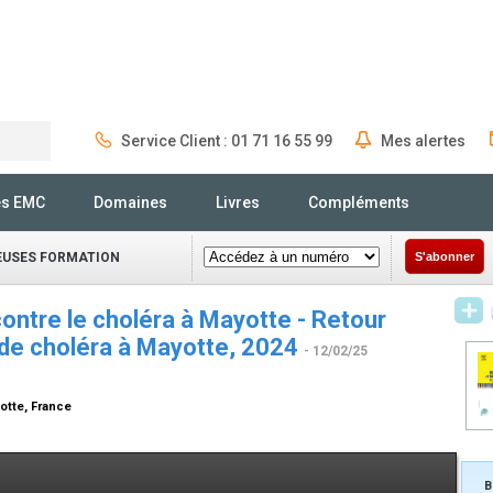
Service Client : 01 71 16 55 99
Mes alertes
Rechercher
és EMC
Domaines
Livres
Compléments
IEUSES FORMATION
S'abonner
contre le choléra à Mayotte - Retour
 de choléra à Mayotte, 2024
- 12/02/25
yotte, France
B