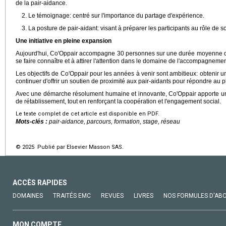
de la pair-aidance.
2. Le témoignage: centré sur l'importance du partage d'expérience.
3. La posture de pair-aidant: visant à préparer les participants au rôle de 
Une initiative en pleine expansion
Aujourd'hui, Co'Oppair accompagne 30 personnes sur une durée moyenne
se faire connaître et à attirer l'attention dans le domaine de l'accompagnemen
Les objectifs de Co'Oppair pour les années à venir sont ambitieux: obtenir une
continuer d'offrir un soutien de proximité aux pair-aidants pour répondre au p
Avec une démarche résolument humaine et innovante, Co'Oppair apporte une
de rétablissement, tout en renforçant la coopération et l'engagement social.
Le texte complet de cet article est disponible en PDF.
Mots-clés :
pair-aidance, parcours, formation, stage, réseau
© 2025 Publié par Elsevier Masson SAS.
ACCÈS RAPIDES
DOMAINES
TRAITÉS EMC
REVUES
LIVRES
NOS FORMULES D'AB
MON COMPTE