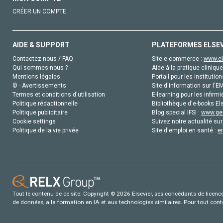
CRÉER UN COMPTE
AIDE & SUPPORT
PLATEFORMES ELSE
Contactez-nous / FAQ
Site e-commerce :
www.el
Qui sommes-nous ?
Aide à la pratique clinique
Mentions légales
Portail pour les institution
© - Avertissements
Site d'information sur l'E
Termes et conditions d'utilisation
E-learning pour les infirmi
Politique rédactionnelle
Bibliothèque d'e-books Els
Politique publicitaire
Blog special IFSI :
www.gen
Cookie settings
Suivez notre actualité sur
Politique de la vie privée
Site d'emploi en santé :
e
Tout le contenu de ce site: Copyright © 2026 Elsevier, ses concédants de licence e
de données, a la formation en IA et aux technologies similaires. Pour tout con