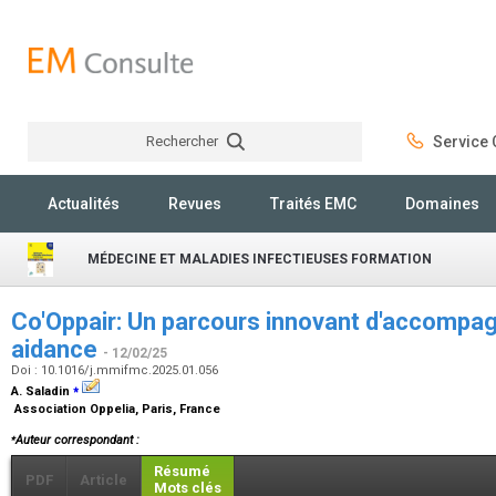
Rechercher
Service C
Rechercher
Actualités
Revues
Traités EMC
Domaines
MÉDECINE ET MALADIES INFECTIEUSES FORMATION
Co'Oppair: Un parcours innovant d'accompag
aidance
- 12/02/25
Doi : 10.1016/j.mmifmc.2025.01.056
⁎
A. Saladin
Association Oppelia, Paris, France
⁎
Auteur correspondant :
Résumé
PDF
Article
Mots clés