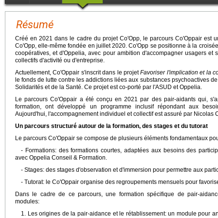
Résumé
Créé en 2021 dans le cadre du projet Co'Opp, le parcours Co'Oppair est une
Co'Opp, elle-même fondée en juillet 2020. Co'Opp se positionne à la croisée
coopératives, et d'Oppelia, avec pour ambition d'accompagner usagers et sa
collectifs d'activité ou d'entreprise.
Actuellement, Co'Oppair s'inscrit dans le projet
Favoriser l'implication et la
le fonds de lutte contre les addictions liées aux substances psychoactives d
Solidarités et de la Santé. Ce projet est co-porté par l'ASUD et Oppelia.
Le parcours Co'Oppair a été conçu en 2021 par des pair-aidants qui, s'
formation, ont développé un programme inclusif répondant aux besoin
Aujourd'hui, l'accompagnement individuel et collectif est assuré par Nicolas C
Un parcours structuré autour de la formation, des stages et du tutorat
Le parcours Co'Oppair se compose de plusieurs éléments fondamentaux po
- Formations: des formations courtes, adaptées aux besoins des participa
avec Oppelia Conseil & Formation.
- Stages: des stages d'observation et d'immersion pour permettre aux partici
- Tutorat: le Co'Oppair organise des regroupements mensuels pour favoriser
Dans le cadre de ce parcours, une formation spécifique de pair-aidan
modules:
1. Les origines de la pair-aidance et le rétablissement: un module pour an