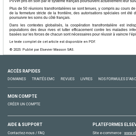
PVVIH pris en soin par le système français poursuivent actuellement leur suiv
Plus de 50 réunions transfrontalières se sont tenues, y compris au cours 
de la fermeture stricte de la frontière, des autorisations spéciales ont été 
poursuivre les soins du côté français.
Dans les contextes globalisés, la coopération transfrontalière est ind
populations des deux rives et lutter efficacement contre les maladies infec
basées sur les forces de chacun sont nécessaires pour réussir à vaincre l’ép
Le texte complet de cet article est disponible en PDF.
© 2025 Publié par Elsevier Masson SAS.
ACCÈS RAPIDES
DOMAINES
TRAITÉS EMC
REVUES
LIVRES
NOS FORMULES D'AB
MON COMPTE
CRÉER UN COMPTE
AIDE & SUPPORT
PLATEFORMES ELSE
Contactez-nous / FAQ
Site e-commerce :
www.el