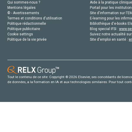
Qui sommes-nous ?
Aide à la pratique clinique
Mentions légales
Portail pour les institution
© - Avertissements
Site d'information sur l'E
Termes et conditions d'utilisation
E-learning pour les infirmi
Politique rédactionnelle
Bibliothèque d'e-books Els
Politique publicitaire
Blog special IFSI :
www.gen
Cookie settings
Suivez notre actualité sur
Politique de la vie privée
Site d'emploi en santé :
e
Tout le contenu de ce site: Copyright © 2026 Elsevier, ses concédants de licence e
de données, a la formation en IA et aux technologies similaires. Pour tout con