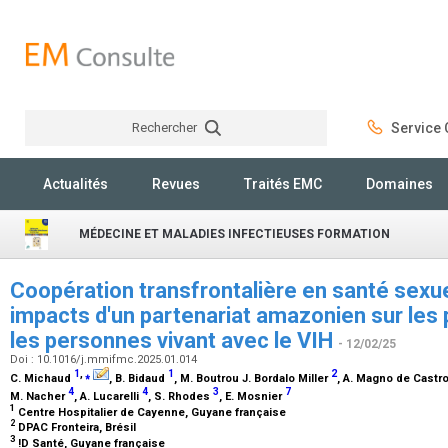
Rechercher
Service C
Rechercher
Actualités
Revues
Traités EMC
Domaines
MÉDECINE ET MALADIES INFECTIEUSES FORMATION
Coopération transfrontalière en santé sexue
impacts d'un partenariat amazonien sur les 
les personnes vivant avec le VIH
- 12/02/25
Doi : 10.1016/j.mmifmc.2025.01.014
1
,
⁎
1
2
C. Michaud
, B. Bidaud
, M. Boutrou J. Bordalo Miller
, A. Magno de Castr
4
4
3
7
M. Nacher
, A. Lucarelli
, S. Rhodes
, E. Mosnier
1
Centre Hospitalier de Cayenne, Guyane française
2
DPAC Fronteira, Brésil
3
!D Santé, Guyane française