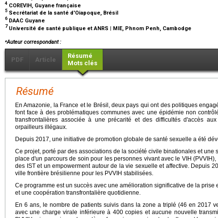
4
COREVIH, Guyane française
5
Secrétariat de la santé d'Oiapoque, Brésil
6
DAAC Guyane
7
Université de santé publique et ANRS | MIE, Phnom Penh, Cambodge
⁎
Auteur correspondant :
Résumé
PDF
Article
Mots clés
Résumé
En Amazonie, la France et le Brésil, deux pays qui ont des politiques engag
font face à des problématiques communes avec une épidémie non contrôlé
transfrontalières associée à une précarité et des difficultés d'accès au
orpailleurs illégaux.
Depuis 2017, une initiative de promotion globale de santé sexuelle a été dév
Ce projet, porté par des associations de la société civile binationales et une 
place d'un parcours de soin pour les personnes vivant avec le VIH (PVVIH),
des IST et un empowerment autour de la vie sexuelle et affective. Depuis 201
ville frontière brésilienne pour les PVVIH stabilisées.
Ce programme est un succès avec une amélioration significative de la prise 
et une coopération transfrontalière quotidienne.
En 6 ans, le nombre de patients suivis dans la zone a triplé (46 en 2017 v
avec une charge virale inférieure à 400 copies et aucune nouvelle transm