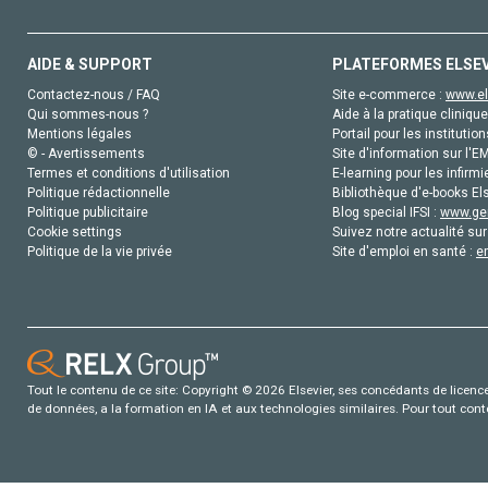
AIDE & SUPPORT
PLATEFORMES ELSE
Contactez-nous / FAQ
Site e-commerce :
www.el
Qui sommes-nous ?
Aide à la pratique clinique
Mentions légales
Portail pour les institution
© - Avertissements
Site d'information sur l'E
Termes et conditions d'utilisation
E-learning pour les infirmi
Politique rédactionnelle
Bibliothèque d'e-books Els
Politique publicitaire
Blog special IFSI :
www.gen
Cookie settings
Suivez notre actualité sur
Politique de la vie privée
Site d'emploi en santé :
e
Tout le contenu de ce site: Copyright © 2026 Elsevier, ses concédants de licence e
de données, a la formation en IA et aux technologies similaires. Pour tout con