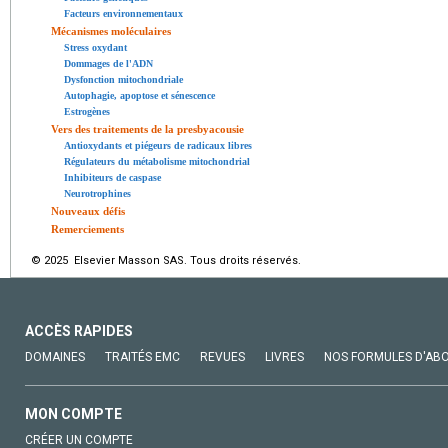
Facteurs environnementaux
Mécanismes moléculaires
Stress oxydant
Dommages de l'ADN
Dysfonction mitochondriale
Autophagie, apoptose et sénescence
Estrogènes
Vers des traitements de la presbyacousie
Antioxydants et piégeurs de radicaux libres
Régulateurs du métabolisme mitochondrial
Inhibiteurs de caspase
Neurotrophines
Nouveaux défis
Remerciements
© 2025 Elsevier Masson SAS. Tous droits réservés.
ACCÈS RAPIDES
DOMAINES
TRAITÉS EMC
REVUES
LIVRES
NOS FORMULES D'AB
MON COMPTE
CRÉER UN COMPTE