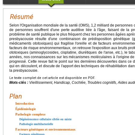
Résumé
Selon l'Organisation mondiale de la santé (OMS), 1,2 milliard de personnes d
de personnes souffrent d'une perte auditive liée à l'âge, faisant de la pr
problème de santé publique le plus fréquent chez les personnes âgées après l
presbyacousie résulte d'une combinaison de prédisposition génétique (g
médicaments ototoxiques) qui fragilise l'oreille et de facteurs environneme
facteurs de risque environnementaux, on retrouve l'exposition aux bruits pro
ototoxiques (aminoglycosides, cisplatine, diurétiques de l'anse, etc.), le ta
années, nos connaissances sur les mécanismes moléculaires à l'origine de
progressé. Cette revue fait le point sur les dernières découvertes dans ce 
qui en découlent, et discute de l'apport des techniques de réhabilitation dans
la presbyacousie.
Le texte complet de cet article est disponible en PDF.
Mots-clés :
Vieillissement, Handicap, Cochlée, Troubles cognitifs, Aides audi
Plan
Introduction
Épidémiologie
Pathologie complexe
Dégénérescence cellulaire ciblée ou mixte
Pathologie multifactorielle
Facteurs génétiques et environnementaux
Facteurs génétiques