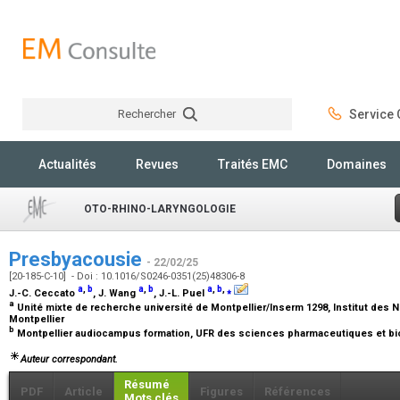
Rechercher
Service C
Rechercher
Actualités
Revues
Traités EMC
Domaines
OTO-RHINO-LARYNGOLOGIE
Presbyacousie
- 22/02/25
[20-185-C-10] - Doi : 10.1016/S0246-0351(25)48306-8
a
,
b
a
,
b
a
,
b
,
⁎
J.-C. Ceccato
, J. Wang
, J.-L. Puel
a
Unité mixte de recherche université de Montpellier/Inserm 1298, Institut des 
Montpellier
b
Montpellier audiocampus formation, UFR des sciences pharmaceutiques et bio
Auteur correspondant.
Résumé
PDF
Article
Figures
Références
Mots clés