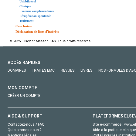
Uni/bilatéral
Clinique
Examens complémentaires
Récupération spontanée
Traitement
Conclusion
Déclaration de liens d'intérêts
© 2025 Elsevier Masson SAS. Tous droits réservés.
ACCÈS RAPIDES
DOMAINES
TRAITÉS EMC
REVUES
LIVRES
NOS FORMULES D'AB
MON COMPTE
CRÉER UN COMPTE
AIDE & SUPPORT
PLATEFORMES ELSE
Contactez-nous / FAQ
Site e-commerce :
www.el
Qui sommes-nous ?
Aide à la pratique clinique
Mentions légales
Portail pour les institution