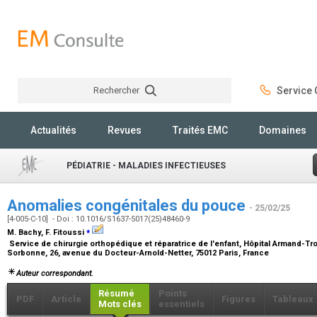
Rechercher
Service C
Rechercher
Actualités
Revues
Traités EMC
Domaines
PÉDIATRIE - MALADIES INFECTIEUSES
Anomalies congénitales du pouce
- 25/02/25
[4-005-C-10] - Doi : 10.1016/S1637-5017(25)48460-9
⁎
M. Bachy, F. Fitoussi
Service de chirurgie orthopédique et réparatrice de l'enfant, Hôpital Armand-T
Sorbonne, 26, avenue du Docteur-Arnold-Netter, 75012 Paris, France
Auteur correspondant.
Résumé
Points
PDF
Article
Figures
Tableaux
Mots clés
essentiels