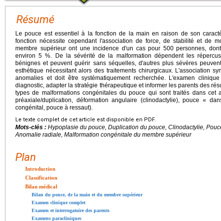
Résumé
Le pouce est essentiel à la fonction de la main en raison de son caract
fonction nécessite cependant l'association de force, de stabilité et de 
membre supérieur ont une incidence d'un cas pour 500 personnes, dont
environ 5 %. De la sévérité de la malformation dépendent les répercuss
bénignes et peuvent guérir sans séquelles, d'autres plus sévères peuvent
esthétique nécessitant alors des traitements chirurgicaux. L'association s
anomalies et doit être systématiquement recherchée. L'examen clinique i
diagnostic, adapter la stratégie thérapeutique et informer les parents des résu
types de malformations congénitales du pouce qui sont traités dans cet art
préaxiale/duplication, déformation angulaire (clinodactylie), pouce « 
congénital, pouce à ressaut).
Le texte complet de cet article est disponible en PDF.
Mots-clés :
Hypoplasie du pouce, Duplication du pouce, Clinodactylie, Pouce
Anomalie radiale, Malformation congénitale du membre supérieur
Plan
Introduction
Classification
Bilan médical
Bilan du pouce, de la main et du membre supérieur
Examen clinique complet
Examen et interrogatoire des parents
Examens paracliniques