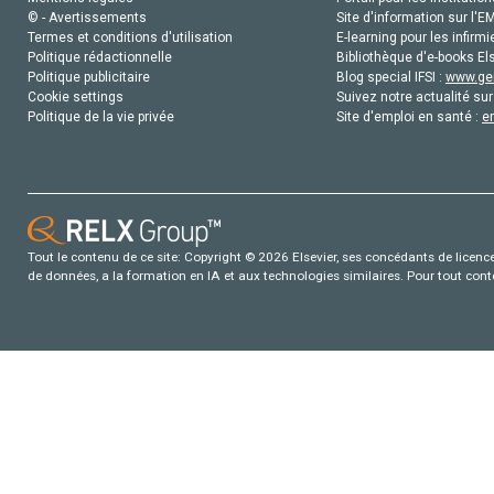
© - Avertissements
Site d'information sur l'E
Termes et conditions d'utilisation
E-learning pour les infirmi
Politique rédactionnelle
Bibliothèque d'e-books Els
Politique publicitaire
Blog special IFSI :
www.gen
Cookie settings
Suivez notre actualité sur
Politique de la vie privée
Site d'emploi en santé :
e
Tout le contenu de ce site: Copyright © 2026 Elsevier, ses concédants de licence e
de données, a la formation en IA et aux technologies similaires. Pour tout con