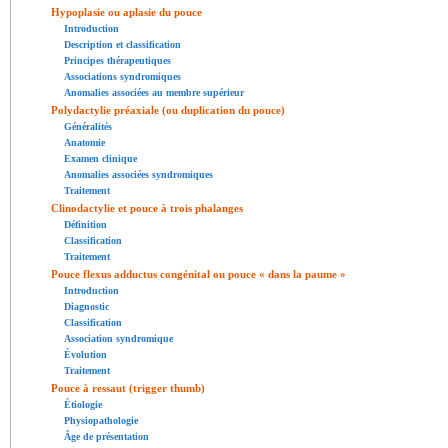
Hypoplasie ou aplasie du pouce
Introduction
Description et classification
Principes thérapeutiques
Associations syndromiques
Anomalies associées au membre supérieur
Polydactylie préaxiale (ou duplication du pouce)
Généralités
Anatomie
Examen clinique
Anomalies associées syndromiques
Traitement
Clinodactylie et pouce à trois phalanges
Définition
Classification
Traitement
Pouce flexus adductus congénital ou pouce « dans la paume »
Introduction
Diagnostic
Classification
Association syndromique
Évolution
Traitement
Pouce à ressaut (trigger thumb)
Étiologie
Physiopathologie
Âge de présentation