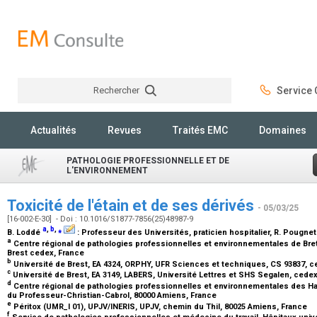
Rechercher
Service C
Rechercher
Actualités
Revues
Traités EMC
Domaines
PATHOLOGIE PROFESSIONNELLE ET DE
L'ENVIRONNEMENT
Toxicité de l'étain et de ses dérivés
- 05/03/25
[16-002-E-30] - Doi : 10.1016/S1877-7856(25)48987-9
a
,
b
,
⁎
B. Loddé
:
Professeur des Universités, praticien hospitalier
, R. Pougne
a
Centre régional de pathologies professionnelles et environnementales de Bre
Brest cedex, France
b
Université de Brest, EA 4324, ORPHY, UFR Sciences et techniques, CS 93837, c
c
Université de Brest, EA 3149, LABERS, Université Lettres et SHS Segalen, cedex
d
Centre régional de pathologies professionnelles et environnementales des Ha
du Professeur-Christian-Cabrol, 80000 Amiens, France
e
Péritox (UMR_I 01), UPJV/INERIS, UPJV, chemin du Thil, 80025 Amiens, France
f