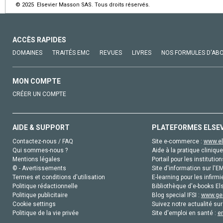
© 2025 Elsevier Masson SAS. Tous droits réservés.
ACCÈS RAPIDES
DOMAINES
TRAITÉS EMC
REVUES
LIVRES
NOS FORMULES D'AB
MON COMPTE
CRÉER UN COMPTE
AIDE & SUPPORT
PLATEFORMES ELSE
Contactez-nous / FAQ
Site e-commerce :
www.el
Qui sommes-nous ?
Aide à la pratique clinique
Mentions légales
Portail pour les institution
© - Avertissements
Site d'information sur l'E
Termes et conditions d'utilisation
E-learning pour les infirmi
Politique rédactionnelle
Bibliothèque d'e-books Els
Politique publicitaire
Blog special IFSI :
www.gen
Cookie settings
Suivez notre actualité sur
Politique de la vie privée
Site d'emploi en santé :
e