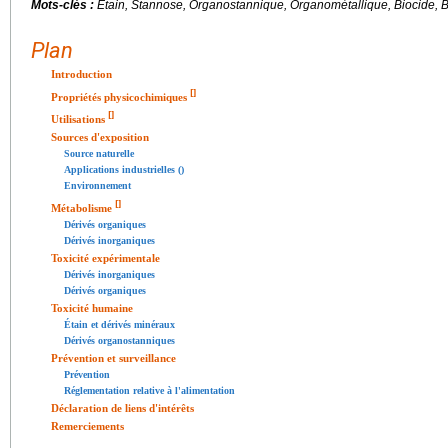
Mots-clés :
Étain, Stannose, Organostannique, Organométallique, Biocide, 
Plan
Introduction
[
]
Propriétés physicochimiques
[
]
Utilisations
Sources d'exposition
Source naturelle
Applications industrielles ()
Environnement
[
]
Métabolisme
Dérivés organiques
Dérivés inorganiques
Toxicité expérimentale
Dérivés inorganiques
Dérivés organiques
Toxicité humaine
Étain et dérivés minéraux
Dérivés organostanniques
Prévention et surveillance
Prévention
Réglementation relative à l'alimentation
Déclaration de liens d'intérêts
Remerciements