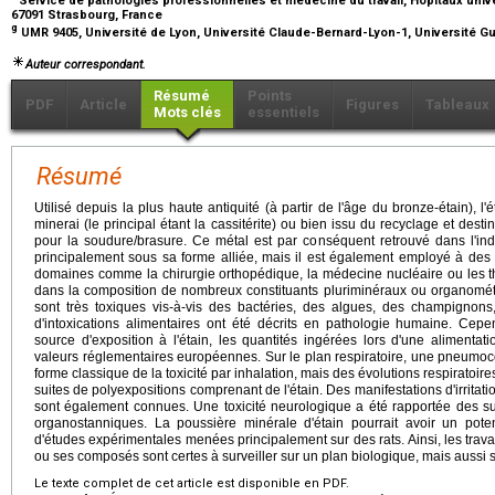
Service de pathologies professionnelles et médecine du travail, Hôpitaux univer
67091 Strasbourg, France
g
UMR 9405, Université de Lyon, Université Claude-Bernard-Lyon-1, Université Gu
Auteur correspondant.
Résumé
Points
PDF
Article
Figures
Tableaux
Mots clés
essentiels
Résumé
Utilisé depuis la plus haute antiquité (à partir de l'âge du bronze-étain), l'ét
minerai (le principal étant la cassitérite) ou bien issu du recyclage et desti
pour la soudure/brasure. Ce métal est par conséquent retrouvé dans l'indust
principalement sous sa forme alliée, mais il est également employé à des 
domaines comme la chirurgie orthopédique, la médecine nucléaire ou les th
dans la composition de nombreux constituants pluriminéraux ou organomét
sont très toxiques vis-à-vis des bactéries, des algues, des champignon
d'intoxications alimentaires ont été décrits en pathologie humaine. Cepe
source d'exposition à l'étain, les quantités ingérées lors d'une aliment
valeurs réglementaires européennes. Sur le plan respiratoire, une pneumoco
forme classique de la toxicité par inhalation, mais des évolutions respiratoires
suites de polyexpositions comprenant de l'étain. Des manifestations d'irrit
sont également connues. Une toxicité neurologique a été rapportée des su
organostanniques. La poussière minérale d'étain pourrait avoir un pote
d'études expérimentales menées principalement sur des rats. Ainsi, les trava
ou ses composés sont certes à surveiller sur un plan biologique, mais aussi 
Le texte complet de cet article est disponible en PDF.