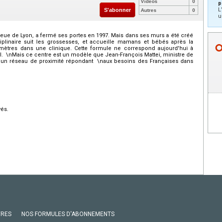
Vidéos
0
p
L
S'abonner
Autres
0
u
lieue de Lyon, a fermé ses portes en 1997. Mais dans ses murs a été créé
iplinaire suit les grossesses, et accueille mamans et bébés après la
omètres dans une clinique. Cette formule ne correspond aujourd'hui à
l. \nMais ce centre est un modèle que Jean-François Mattei, ministre de
er un réseau de proximité répondant \naux besoins des Françaises dans
vés.
VRES
NOS FORMULES D'ABONNEMENTS