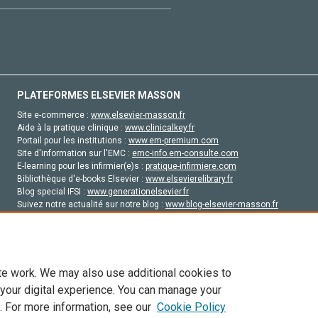
PLATEFORMES ELSEVIER MASSON
Site e-commerce :
www.elsevier-masson.fr
Aide à la pratique clinique :
www.clinicalkey.fr
Portail pour les institutions :
www.em-premium.com
Site d'information sur l'EMC :
emc-info.em-consulte.com
E-learning pour les infirmier(e)s :
pratique-infirmiere.com
Bibliothèque d'e-books Elsevier :
www.elsevierelibrary.fr
Blog special IFSI :
www.generationelsevier.fr
Suivez notre actualité sur notre blog :
www.blog-elsevier-masson.fr
Site d'emploi en santé :
emploisante.com
te work. We may also use additional cookies to
 your digital experience. You can manage your
. For more information, see our
Cookie Policy
vier, ses concédants de licence et ses contributeurs. Tout les droits sont réservés, y 