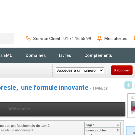
Service Client : 01 71 16 55 99
Mes alertes
Rechercher
és EMC
Domaines
Livres
Compléments
S'abonner
rbresle, une formule innovante
- 19/06/08
x
Références
pages
3
ce des professionnels de santé.
nécessite un abonnement.
Iconographies
0
B