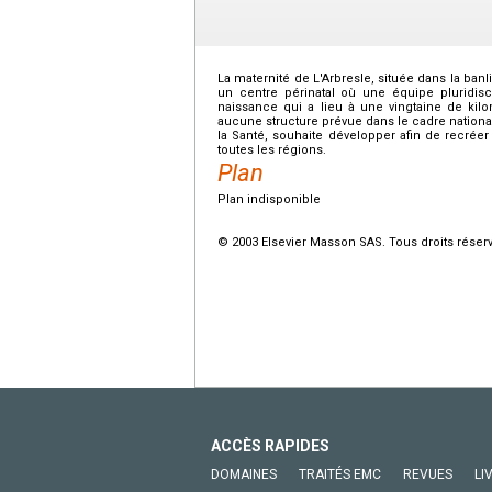
La maternité de L'Arbresle, située dans la ban
un centre périnatal où une équipe pluridisc
naissance qui a lieu à une vingtaine de kil
aucune structure prévue dans le cadre nationa
la Santé, souhaite développer afin de recré
toutes les régions.
Plan
Plan indisponible
© 2003 Elsevier Masson SAS. Tous droits réser
ACCÈS RAPIDES
DOMAINES
TRAITÉS EMC
REVUES
LI