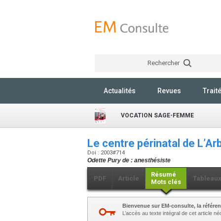
Rechercher
Actualités
Revues
Trait
VOCATION SAGE-FEMME
Le centre périnatal de L’A
Doi : 2003#714
Odette Pury de : anesthésiste
Résumé
PDF
Article
Tableau
Mots clés
Bienvenue sur EM-consulte, la référen
L’accès au texte intégral de cet article 