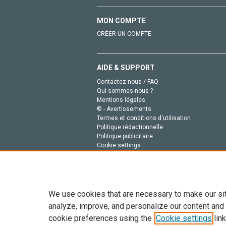
MON COMPTE
CRÉER UN COMPTE
AIDE & SUPPORT
Contactez-nous / FAQ
Qui sommes-nous ?
Mentions légales
© - Avertissements
Termes et conditions d'utilisation
Politique rédactionnelle
Politique publicitaire
Cookie settings
Politique de la vie privée
We use cookies that are necessary to make our si
analyze, improve, and personalize our content and
cookie preferences using the
Cookie settings
link
Tout le contenu de ce site: Copyright © 2026 Else