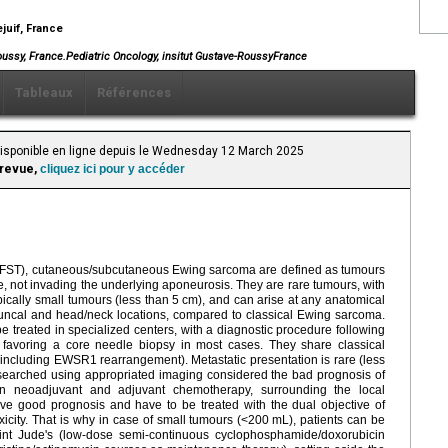
ejuif, France
Roussy, France.Pediatric Oncology, insitut Gustave-RoussyFrance
Tableaux
Références
 Disponible en ligne depuis le Wednesday 12 March 2025
 revue,
cliquez ici pour y accéder
EFST), cutaneous/subcutaneous Ewing sarcoma are defined as tumours
, not invading the underlying aponeurosis. They are rare tumours, with
ically small tumours (less than 5
cm), and can arise at any anatomical
, truncal and head/neck locations, compared to classical Ewing sarcoma.
e treated in specialized centers, with a diagnostic procedure following
 favoring a core needle biopsy in most cases. They share classical
(including EWSR1 rearrangement). Metastatic presentation is rare (less
 searched using appropriated imaging considered the bad prognosis of
 on neoadjuvant and adjuvant chemotherapy, surrounding the local
ave good prognosis and have to be treated with the dual objective of
oxicity. That is why in case of small tumours (<200
mL), patients can be
Saint Jude's (low-dose semi-continuous cyclophosphamide/doxorubicin