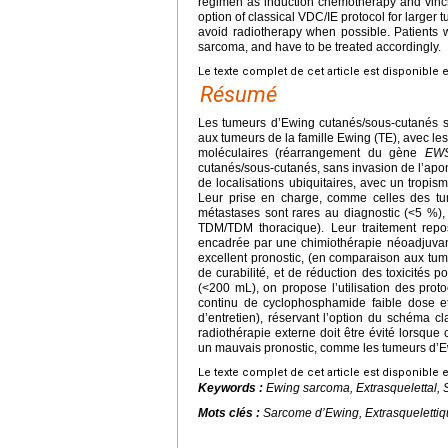
regimen as induction chemotherapy and vincri
option of classical VDC/IE protocol for larger 
avoid radiotherapy when possible. Patients 
sarcoma, and have to be treated accordingly.
Le texte complet de cet article est disponible 
Résumé
Les tumeurs d’Ewing cutanés/sous-cutanés s
aux tumeurs de la famille Ewing (TE), avec le
moléculaires (réarrangement du gène
EW
cutanés/sous-cutanés, sans invasion de l’apon
de localisations ubiquitaires, avec un tropis
Leur prise en charge, comme celles des tum
métastases sont rares au diagnostic (<5 %),
TDM/TDM thoracique). Leur traitement repos
encadrée par une chimiothérapie néoadjuvant
excellent pronostic, (en comparaison aux tume
de curabilité, et de réduction des toxicités 
(<200 mL), on propose l’utilisation des pro
continu de cyclophosphamide faible dose et 
d’entretien), réservant l’option du schéma 
radiothérapie externe doit être évité lorsque 
un mauvais pronostic, comme les tumeurs d’Ew
Le texte complet de cet article est disponible 
Keywords :
Ewing sarcoma, Extrasquelettal
Mots clés :
Sarcome d’Ewing, Extrasquelettiq