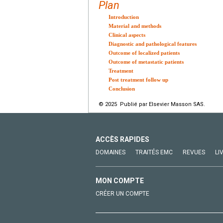
Plan
Introduction
Material and methods
Clinical aspects
Diagnostic and pathological features
Outcome of localized patients
Outcome of metastatic patients
Treatment
Post treatment follow up
Conclusion
© 2025 Publié par Elsevier Masson SAS.
ACCÈS RAPIDES
DOMAINES
TRAITÉS EMC
REVUES
LI
MON COMPTE
CRÉER UN COMPTE