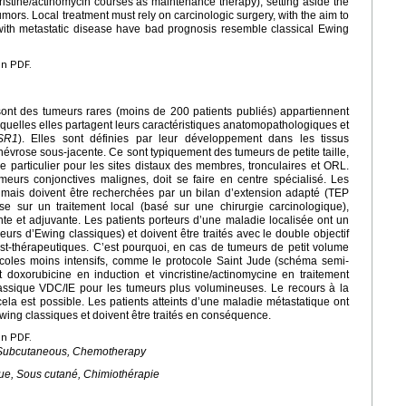
stine/actinomycin courses as maintenance therapy), setting aside the
tumors. Local treatment must rely on carcinologic surgery, with the aim to
with metastatic disease have bad prognosis resemble classical Ewing
en PDF.
ont des tumeurs rares (moins de 200 patients publiés) appartiennent
squelles elles partagent leurs caractéristiques anatomopathologiques et
SR1
). Elles sont définies par leur développement dans les tissus
évrose sous-jacente. Ce sont typiquement des tumeurs de petite taille,
me particulier pour les sites distaux des membres, tronculaires et ORL.
eurs conjonctives malignes, doit se faire en centre spécialisé. Les
 mais doivent être recherchées par un bilan d’extension adapté (TEP
e sur un traitement local (basé sur une chirurgie carcinologique),
e et adjuvante. Les patients porteurs d’une maladie localisée ont un
urs d’Ewing classiques) et doivent être traités avec le double objectif
post-thérapeutiques. C’est pourquoi, en cas de tumeurs de petit volume
tocoles moins intensifs, comme le protocole Saint Jude (schéma semi-
doxorubicine en induction et vincristine/actinomycine en traitement
classique VDC/IE pour les tumeurs plus volumineuses. Le recours à la
cela est possible. Les patients atteints d’une maladie métastatique ont
ing classiques et doivent être traités en conséquence.
en PDF.
, Subcutaneous, Chemotherapy
ue, Sous cutané, Chimiothérapie