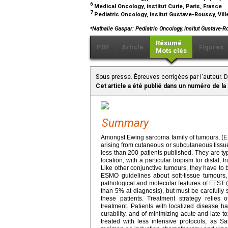
6
Medical Oncology, institut Curie, Paris, France
7
Pediatric Oncology, insitut Gustave-Roussy, Vill
⁎
Nathalie Gaspar: Pediatric Oncology, insitut Gustave-
Résumé
PDF
Article
Figures
Mots clés
Sous presse. Épreuves corrigées par l'auteur.
Cet article a été publié dans un numéro de la
Summary
Amongst Ewing sarcoma family of tumours, (
arising from cutaneous or subcutaneous tissue
less than 200 patients published. They are typ
location, with a particular tropism for distal
Like other conjunctive tumours, they have to b
ESMO guidelines about soft-tissue tumours,
pathological and molecular features of EFST 
than 5% at diagnosis), but must be carefully
these patients. Treatment strategy relies
treatment. Patients with localized disease h
curability, and of minimizing acute and late t
treated with less intensive protocols, as 