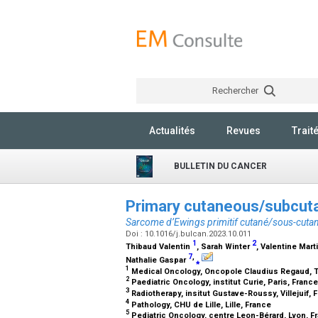
Rechercher
Actualités
Revues
Trait
BULLETIN DU CANCER
Primary cutaneous/subcu
Sarcome d’Ewings primitif cutané/sous-cuta
Doi : 10.1016/j.bulcan.2023.10.011
1
2
Thibaud Valentin
, Sarah Winter
, Valentine Mart
7
,
Nathalie Gaspar
⁎
1
Medical Oncology, Oncopole Claudius Regaud, 
2
Paediatric Oncology, institut Curie, Paris, Franc
3
Radiotherapy, insitut Gustave-Roussy, Villejuif,
4
Pathology, CHU de Lille, Lille, France
5
Pediatric Oncology, centre Leon-Bérard, Lyon, 