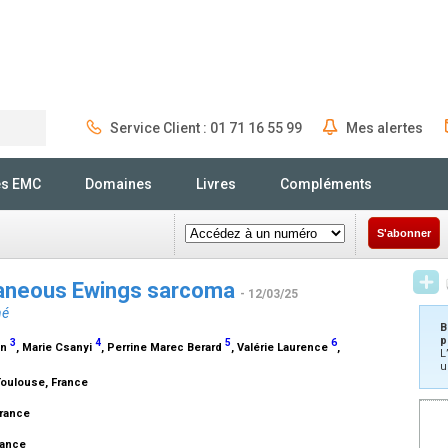
Service Client : 01 71 16 55 99
Mes alertes
Rechercher
és EMC
Domaines
Livres
Compléments
S'abonner
taneous Ewings sarcoma
- 12/03/25
né
B
p
3
4
5
6
in
, Marie Csanyi
, Perrine Marec Berard
, Valérie Laurence
,
L
u
Toulouse, France
e
 France
France