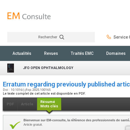
Rechercher
Service C
Rechercher
Actualités
Revues
Traités EMC
Domaines
JFO OPEN OPHTHALMOLOGY
Erratum regarding previously published arti
Doi : 10.1016/j.jfop.2025.100165
Le texte complet de cet article est disponible en PDF.
Résumé
PDF
Article
Mots clés
Bienvenue sur EM-consulte, la référence des professionnels de santé.
Article gratuit.