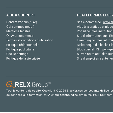
AIDE & SUPPORT
PLATEFORMES ELSE
Contactez-nous / FAQ
Site e-commerce :
www.el
Qui sommes-nous ?
Aide à la pratique clinique
Mentions légales
Portail pour les institution
© - Avertissements
Site d'information sur l'E
Termes et conditions d'utilisation
E-learning pour les infirmi
Politique rédactionnelle
Bibliothèque d'e-books Els
Politique publicitaire
Blog special IFSI :
www.gen
Cookie settings
Suivez notre actualité sur
Politique de la vie privée
Site d'emploi en santé :
e
Tout le contenu de ce site: Copyright © 2026 Elsevier, ses concédants de licence e
de données, a la formation en IA et aux technologies similaires. Pour tout con