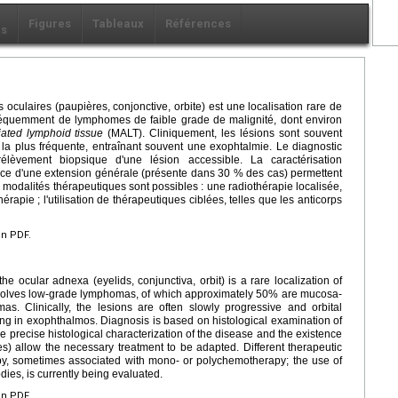
Figures
Tableaux
Références
ls
culaires (paupières, conjonctive, orbite) est une localisation rare de
fréquemment de lymphomes de faible grade de malignité, dont environ
ated lymphoid tissue
(MALT). Cliniquement, les lésions sont souvent
st la plus fréquente, entraînant souvent une exophtalmie. Le diagnostic
élèvement biopsique d'une lésion accessible. La caractérisation
tence d'une extension générale (présente dans 30 % des cas) permettent
s modalités thérapeutiques sont possibles : une radiothérapie localisée,
apie ; l'utilisation de thérapeutiques ciblées, telles que les anticorps
en PDF.
 ocular adnexa (eyelids, conjunctiva, orbit) is a rare localization of
nvolves low-grade lymphomas, of which approximately 50% are mucosa-
s. Clinically, the lesions are often slowly progressive and orbital
ing in exophthalmos. Diagnosis is based on histological examination of
 precise histological characterization of the disease and the existence
s) allow the necessary treatment to be adapted. Different therapeutic
apy, sometimes associated with mono- or polychemotherapy; the use of
ies, is currently being evaluated.
en PDF.