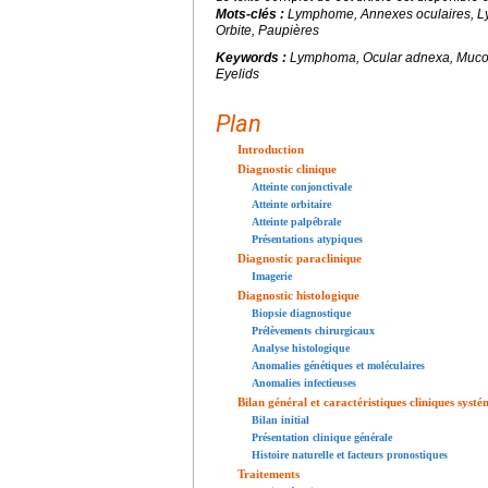
Mots-clés :
Lymphome, Annexes oculaires,
Orbite, Paupières
Keywords :
Lymphoma, Ocular adnexa, Mucosa
Eyelids
Plan
Introduction
Diagnostic clinique
Atteinte conjonctivale
Atteinte orbitaire
Atteinte palpébrale
Présentations atypiques
Diagnostic paraclinique
Imagerie
Diagnostic histologique
Biopsie diagnostique
Prélèvements chirurgicaux
Analyse histologique
Anomalies génétiques et moléculaires
Anomalies infectieuses
Bilan général et caractéristiques cliniques systé
Bilan initial
Présentation clinique générale
Histoire naturelle et facteurs pronostiques
Traitements