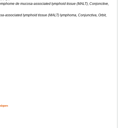
 Lymphome de
mucosa-associated lymphoid tissue
(MALT), Conjonctive,
-associated lymphoid tissue (MALT) lymphoma, Conjunctiva, Orbit,
miques