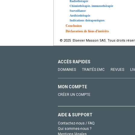
Radiothérapie
Chimiothérapie, immunothérapie
Surveillance
Antibiothérapie
Indications thérapeutiques
Conclusion
Déclaration de liens d'intérêts
© 2025 Elsevier Masson SAS. Tous droits réser
ACCÈS RAPIDES
DOMAINES
TRAITÉS EMC
REVUES
LI
MON COMPTE
CRÉER UN COMPTE
AIDE & SUPPORT
Contactez-nous / FAQ
Qui sommes-nous ?
Mentions légales