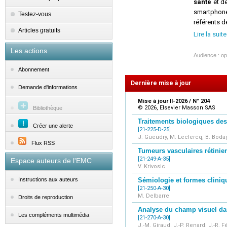
santé
et de
smartphon
Testez-vous
référents d
Articles gratuits
Les
Lire la suite
l
Les actions
l
Audience : op
l
Abonnement
l
Dernière mise à jour
o
Demande d'informations
Mise à jour II-2026 / N° 204
é
© 2026, Elsevier Masson SAS
Bibliothèque
l
Traitements biologiques de
Créer une alerte
[21-225-D-25]
r
J. Gueudry, M. Leclercq, B. Boda
Flux RSS
Tumeurs vasculaires rétinie
[21-249-A-35]
Espace auteurs de l'EMC
V. Krivosic
Sémiologie et formes cliniqu
Instructions aux auteurs
[21-250-A-30]
M. Delbarre
Droits de reproduction
Analyse du champ visuel da
Les compléments multimédia
[21-270-A-30]
J.-M. Giraud, J.-P. Renard, J.-R. 