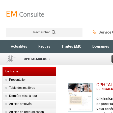
Rechercher
Service C
Rechercher
Actualités
Revues
Traités EMC
Domaines
OPHTALMOLOGIE
Le traité
Présentation
OPHTAL
Table des matières
CLINICALK
Dernière mise à jour
ClinicalK
de poser ra
Articles archivés
Vous accéd
Articles en prépublication