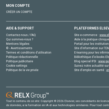
MON COMPTE
CRÉER UN COMPTE
AIDE & SUPPORT
PLATEFORMES ELSE
Contactez-nous / FAQ
Site e-commerce :
www.el
Qui sommes-nous ?
Aide à la pratique clinique
Mentions légales
Portail pour les institution
© - Avertissements
Site d'information sur l'E
Termes et conditions d'utilisation
E-learning pour les infirmi
Politique rédactionnelle
Bibliothèque d'e-books Els
Politique publicitaire
Blog special IFSI :
www.gen
Cookie settings
Suivez notre actualité sur
Politique de la vie privée
Site d'emploi en santé :
e
Tout le contenu de ce site: Copyright © 2026 Elsevier, ses concédants de licence e
de données, a la formation en IA et aux technologies similaires. Pour tout con