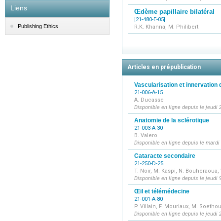
Liens
Œdème papillaire bilatéral
[21-480-E-05]
Publishing Ethics
R.K. Khanna, M. Philibert
Articles en prépublication
Vascularisation et innervation d
21-006-A-15
A. Ducasse
Disponible en ligne depuis le jeudi 2
Anatomie de la sclérotique
21-003-A-30
B. Valero
Disponible en ligne depuis le mardi 
Cataracte secondaire
21-250-D-25
T. Noir, M. Kaspi, N. Bouheraoua, 
Disponible en ligne depuis le jeudi 9
Œil et télémédecine
21-001-A-80
P. Villain, F. Mouriaux, M. Soetho
Disponible en ligne depuis le jeudi 2