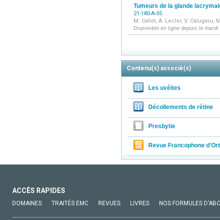
Tumeurs de la glande lacrymal
21-180-A-05
M. Callet, A. Lecler, V. Calugaru,
Disponible en ligne depuis le mardi
Contenu(s) associé(s)
Les uvéites
Décollements de rétine
Presbytie
Revue Francophone d'Ort
ACCÈS RAPIDES
DOMAINES
TRAITÉS EMC
REVUES
LIVRES
NOS FORMULES D'AB