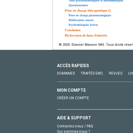
Tests psychoacoustiques et audiométriques
Questionnaires
Prise en charge thérapeutique ()
Prise en charge pharmacologique
Rééducation sonore
Psychothérapies brèves
Conclusion
Déclaration de liens d'intérêts
© 2025 Elsevier Masson SAS. Tous droits réser
ACCÈS RAPIDES
DOMAINES
TRAITÉS EMC
REVUES
LI
MON COMPTE
CRÉER UN COMPTE
AIDE & SUPPORT
Contactez-nous / FAQ
Qui sommes-nous ?