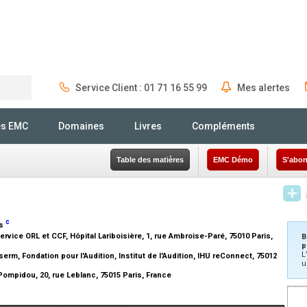
Service Client : 01 71 16 55 99
Mes alertes
Rechercher
és EMC
Domaines
Livres
Compléments
Table des matières
EMC Démo
S'abon
c
us
rvice ORL et CCF, Hôpital Lariboisière, 1, rue Ambroise-Paré, 75010 Paris,
B
p
L
serm, Fondation pour l'Audition, Institut de l'Audition, IHU reConnect, 75012
u
ompidou, 20, rue Leblanc, 75015 Paris, France