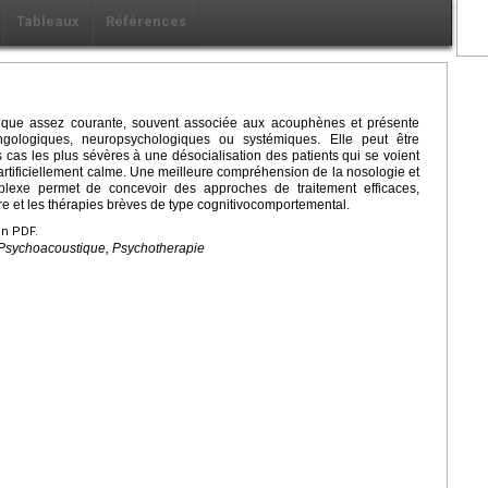
Tableaux
Références
gique assez courante, souvent associée aux acouphènes et présente
ryngologiques, neuropsychologiques ou systémiques. Elle peut être
 cas les plus sévères à une désocialisation des patients qui se voient
artificiellement calme. Une meilleure compréhension de la nosologie et
plexe permet de concevoir des approches de traitement efficaces,
e et les thérapies brèves de type cognitivocomportemental.
en PDF.
 Psychoacoustique, Psychotherapie