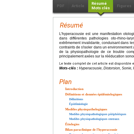
Résumé
PDF
Article
Figures
Mots clés
Résumé
L'hyperacousie est une manifestation otolo
dans différentes pathologies oto-rhino-la
extrêmement invalidante, conduisant dans les
contraints de s'isoler dans un environnement 
de la physiopathologie de ce trouble com
principalement axées sur la rééducation sonor
Le texte complet de cet article est disponible 
Mots-clés :
Hyperacousie, Distorsion, Sonie,
Plan
Introduction
Définitions et données épidémiologiques
Définitions
Épidémiologie
Modèles physiopathologiques
Modèles physiopathologiques périphériques
Modèles physiopathologiques centraux
Étiologies
Bilan paraclinique de l'hyperacousie