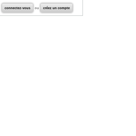
connectez-vous
ou
créez un compte