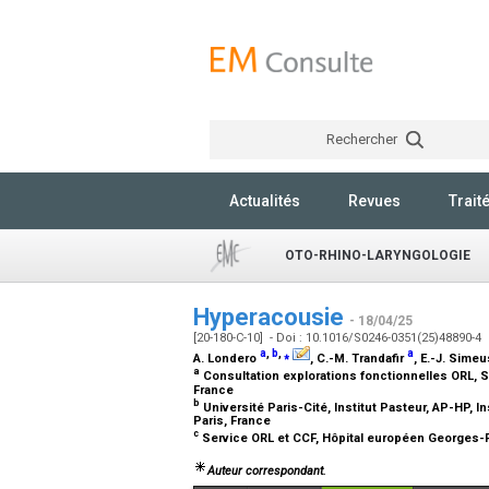
Rechercher
Actualités
Revues
Trait
OTO-RHINO-LARYNGOLOGIE
Hyperacousie
- 18/04/25
[20-180-C-10] - Doi : 10.1016/S0246-0351(25)48890-4
a
,
b
,
⁎
a
A. Londero
, C.-M. Trandafir
, E.-J. Sime
a
Consultation explorations fonctionnelles ORL, Se
France
b
Université Paris-Cité, Institut Pasteur, AP-HP, In
Paris, France
c
Service ORL et CCF, Hôpital européen Georges-P
Auteur correspondant.