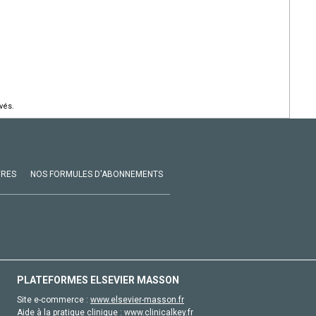
vés.
VRES
NOS FORMULES D'ABONNEMENTS
PLATEFORMES ELSEVIER MASSON
Site e-commerce :
www.elsevier-masson.fr
Aide à la pratique clinique :
www.clinicalkey.fr