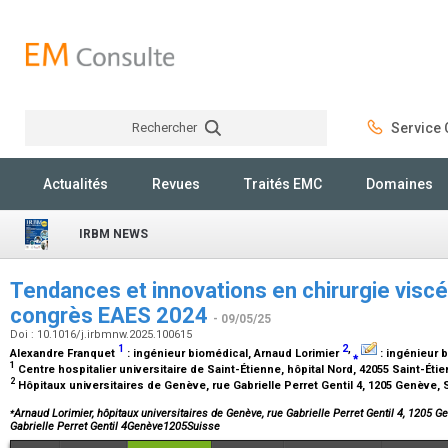
Rechercher
Service C
Rechercher
Actualités
Revues
Traités EMC
Domaines
IRBM NEWS
Tendances et innovations en chirurgie viscéra
congrès EAES 2024
- 09/05/25
Doi : 10.1016/j.irbmnw.2025.100615
1
2
,
Alexandre Franquet
:
ingénieur biomédical
, Arnaud Lorimier
⁎
:
ingénieur 
1
Centre hospitalier universitaire de Saint-Étienne, hôpital Nord, 42055 Saint-Éti
2
Hôpitaux universitaires de Genève, rue Gabrielle Perret Gentil 4, 1205 Genève,
⁎
Arnaud Lorimier, hôpitaux universitaires de Genève, rue Gabrielle Perret Gentil 4, 1205 
Gabrielle Perret Gentil 4Genève1205Suisse