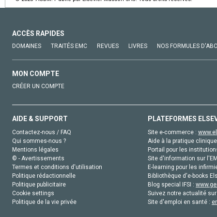
ACCÈS RAPIDES
DOMAINES
TRAITÉS EMC
REVUES
LIVRES
NOS FORMULES D'AB
MON COMPTE
CRÉER UN COMPTE
AIDE & SUPPORT
PLATEFORMES ELSE
Contactez-nous / FAQ
Site e-commerce :
www.el
Qui sommes-nous ?
Aide à la pratique clinique
Mentions légales
Portail pour les institution
© - Avertissements
Site d'information sur l'E
Termes et conditions d'utilisation
E-learning pour les infirmi
Politique rédactionnelle
Bibliothèque d'e-books Els
Politique publicitaire
Blog special IFSI :
www.gen
Cookie settings
Suivez notre actualité sur
Politique de la vie privée
Site d'emploi en santé :
e