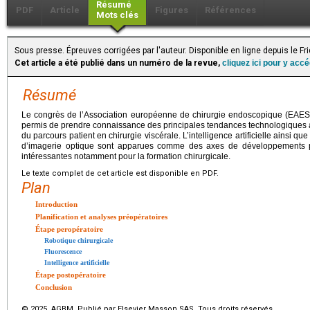
Résumé
PDF
Article
Figures
Références
Mots clés
Sous presse. Épreuves corrigées par l'auteur. Disponible en ligne depuis le F
Cet article a été publié dans un numéro de la revue,
cliquez ici pour y acc
Résumé
Le congrès de l’Association européenne de chirurgie endoscopique (EAES) 
permis de prendre connaissance des principales tendances technologiques a
du parcours patient en chirurgie viscérale. L’intelligence artificielle ainsi q
d’imagerie optique sont apparues comme des axes de développements pr
intéressantes notamment pour la formation chirurgicale.
Le texte complet de cet article est disponible en PDF.
Plan
Introduction
Planification et analyses préopératoires
Étape peropératoire
Robotique chirurgicale
Fluorescence
Intelligence artificielle
Étape postopératoire
Conclusion
© 2025 AGBM. Publié par Elsevier Masson SAS. Tous droits réservés.