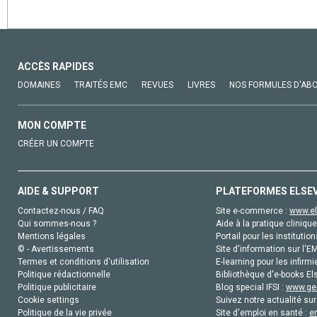
ACCÈS RAPIDES
DOMAINES
TRAITÉS EMC
REVUES
LIVRES
NOS FORMULES D'AB
MON COMPTE
CRÉER UN COMPTE
AIDE & SUPPORT
PLATEFORMES ELSE
Contactez-nous / FAQ
Site e-commerce :
www.el
Qui sommes-nous ?
Aide à la pratique clinique
Mentions légales
Portail pour les institution
© - Avertissements
Site d'information sur l'E
Termes et conditions d'utilisation
E-learning pour les infirmi
Politique rédactionnelle
Bibliothèque d'e-books Els
Politique publicitaire
Blog special IFSI :
www.gen
Cookie settings
Suivez notre actualité sur
Politique de la vie privée
Site d'emploi en santé :
e