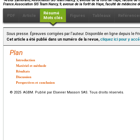
Arthur Zamorano, Association SIS Team Nancy, 9, avenue de la forêt de Haye, faculté d
France.Association SIS Team Nancy, 9, avenue de la forêt de Haye, faculté de médeci
Résumé
PDF
Article
Figures
Tableaux
Référence
Mots clés
Sous presse. Épreuves corrigées par l'auteur. Disponible en ligne depuis le F
Cet article a été publié dans un numéro de la revue,
cliquez ici pour y acc
Plan
Introduction
Matériel et méthode
Résultats
Discussion
Perspectives et conclusion
© 2025 AGBM. Publié par Elsevier Masson SAS. Tous droits réservés.