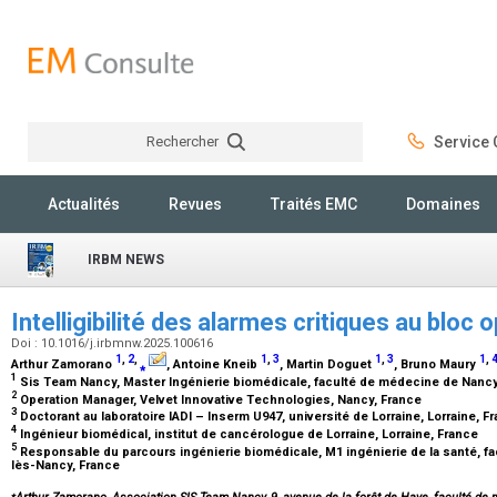
Rechercher
Service C
Rechercher
Actualités
Revues
Traités EMC
Domaines
IRBM NEWS
Intelligibilité des alarmes critiques au bloc 
Doi : 10.1016/j.irbmnw.2025.100616
1
,
2
,
1
,
3
1
,
3
1
,
Arthur Zamorano
⁎
, Antoine Kneib
, Martin Doguet
, Bruno Maury
1
Sis Team Nancy, Master Ingénierie biomédicale, faculté de médecine de Nanc
2
Operation Manager, Velvet Innovative Technologies, Nancy, France
3
Doctorant au laboratoire IADI – Inserm U947, université de Lorraine, Lorraine, F
4
Ingénieur biomédical, institut de cancérologue de Lorraine, Lorraine, France
5
Responsable du parcours ingénierie biomédicale, M1 ingénierie de la santé, 
lès-Nancy, France
⁎