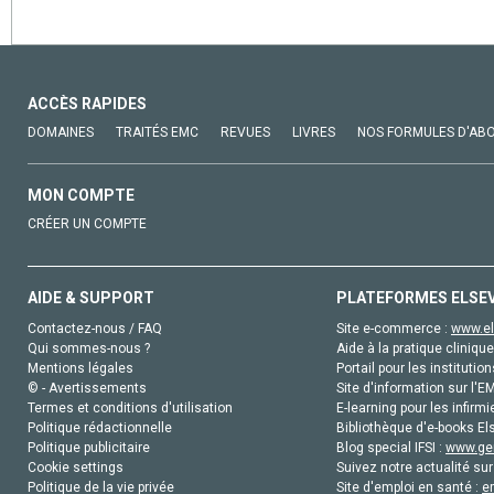
ACCÈS RAPIDES
DOMAINES
TRAITÉS EMC
REVUES
LIVRES
NOS FORMULES D'AB
MON COMPTE
CRÉER UN COMPTE
AIDE & SUPPORT
PLATEFORMES ELSE
Contactez-nous / FAQ
Site e-commerce :
www.el
Qui sommes-nous ?
Aide à la pratique clinique
Mentions légales
Portail pour les institution
© - Avertissements
Site d'information sur l'E
Termes et conditions d'utilisation
E-learning pour les infirmi
Politique rédactionnelle
Bibliothèque d'e-books Els
Politique publicitaire
Blog special IFSI :
www.gen
Cookie settings
Suivez notre actualité sur
Politique de la vie privée
Site d'emploi en santé :
e