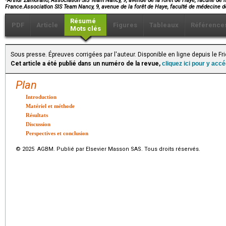
Arthur Zamorano, Association SIS Team Nancy, 9, avenue de la forêt de Haye, faculté d
France.Association SIS Team Nancy, 9, avenue de la forêt de Haye, faculté de médeci
Résumé
PDF
Article
Figures
Tableaux
Référence
Mots clés
Sous presse. Épreuves corrigées par l'auteur. Disponible en ligne depuis le F
Cet article a été publié dans un numéro de la revue,
cliquez ici pour y acc
Plan
Introduction
Matériel et méthode
Résultats
Discussion
Perspectives et conclusion
© 2025 AGBM. Publié par Elsevier Masson SAS. Tous droits réservés.