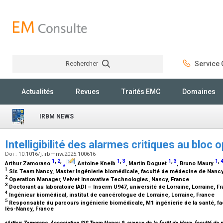
Rechercher
Service C
Rechercher
Actualités
Revues
Traités EMC
Domaines
IRBM NEWS
Intelligibilité des alarmes critiques au bloc 
Doi : 10.1016/j.irbmnw.2025.100616
1
,
2
,
1
,
3
1
,
3
1
,
Arthur Zamorano
⁎
, Antoine Kneib
, Martin Doguet
, Bruno Maury
1
Sis Team Nancy, Master Ingénierie biomédicale, faculté de médecine de Nanc
2
Operation Manager, Velvet Innovative Technologies, Nancy, France
3
Doctorant au laboratoire IADI – Inserm U947, université de Lorraine, Lorraine, F
4
Ingénieur biomédical, institut de cancérologue de Lorraine, Lorraine, France
5
Responsable du parcours ingénierie biomédicale, M1 ingénierie de la santé, 
lès-Nancy, France
⁎