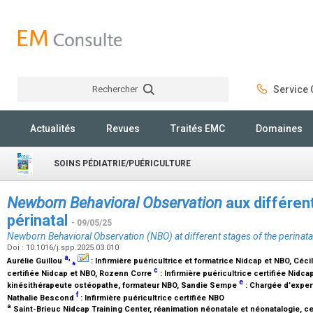
Rechercher
Service C
Rechercher
Actualités
Revues
Traités EMC
Domaines
SOINS PÉDIATRIE/PUÉRICULTURE
Newborn Behavioral Observation
aux différen
périnatal
- 09/05/25
Newborn Behavioral Observation (NBO) at different stages of the perinata
Doi : 10.1016/j.spp.2025.03.010
a
,
Aurélie Guillou
⁎
:
Infirmière puéricultrice et formatrice Nidcap et NBO
, Céci
c
certifiée Nidcap et NBO
, Rozenn Corre
:
Infirmière puéricultrice certifiée Nidca
e
kinésithérapeute ostéopathe, formateur NBO
, Sandie Sempe
:
Chargée d’expert
f
Nathalie Bescond
:
Infirmière puéricultrice certifiée NBO
a
Saint-Brieuc Nidcap Training Center, réanimation néonatale et néonatalogie, cen