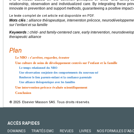
relationship, observation and individualized care. By integrating these prin
innovate in prevention and support methods, guaranteeing a positive impact o
Le texte complet de cet article est disponible en PDF.
Mots clés :
alliance thérapeutique, intervention précoce, neurodéveloppement
sur l’enfant et sa famille
Keywords :
child- and family-centered care, early intervention, neurodevelop
therapeutic alliance
Plan
Le NBO : s’arrêter, regarder, écouter
Une culture de soins de développement centrés sur l’enfant et la famille
Le temps relationnel du NBO
Une observation conjointe des comportements du nouveau-né
Renforcer le lien parents-enfant et la confiance parentale
Une alliance thérapeutique avec les familles
Une intervention précoce évaluée scientifiquement
Conclusion
© 2025 Elsevier Masson SAS. Tous droits réservés.
ACCÈS RAPIDES
DOMAINES
TRAITÉS EMC
REVUES
LIVRES
NOS FORMULES D'AB