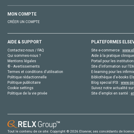
MON COMPTE
CRÉER UN COMPTE
AIDE & SUPPORT
PLATEFORMES ELSE
Contactez-nous / FAQ
Site e-commerce :
www.el
Qui sommes-nous ?
Aide à la pratique clinique
Mentions légales
Portail pour les institution
© - Avertissements
Site d'information sur l'E
Termes et conditions d'utilisation
E-learning pour les infirmi
Politique rédactionnelle
Bibliothèque d'e-books Els
Politique publicitaire
Blog special IFSI :
www.gen
Cookie settings
Suivez notre actualité sur
Politique de la vie privée
Site d'emploi en santé :
e
Tout le contenu de ce site: Copyright © 2026 Elsevier, ses concédants de licence e