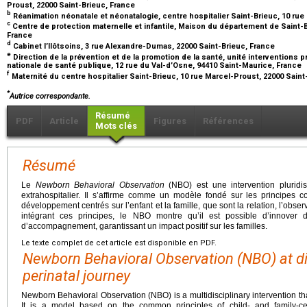
Proust, 22000 Saint-Brieuc, France
b
Réanimation néonatale et néonatalogie, centre hospitalier Saint-Brieuc, 10 rue
c
Centre de protection maternelle et infantile, Maison du département de Saint-Br
France
d
Cabinet l’Ilôtsoins, 3 rue Alexandre-Dumas, 22000 Saint-Brieuc, France
e
Direction de la prévention et de la promotion de la santé, unité interventions
nationale de santé publique, 12 rue du Val-d’Osne, 94410 Saint-Maurice, France
f
Maternité du centre hospitalier Saint-Brieuc, 10 rue Marcel-Proust, 22000 Sain
*
Autrice correspondante.
Résumé
PDF
Article
Figures
Références
Mots clés
Résumé
Le
Newborn Behavioral Observation
(NBO) est une intervention pluridisci
extrahospitalier. Il s’affirme comme un modèle fondé sur les princip
développement centrés sur l’enfant et la famille, que sont la relation, l’observ
intégrant ces principes, le NBO montre qu’il est possible d’innove
d’accompagnement, garantissant un impact positif sur les familles.
Le texte complet de cet article est disponible en PDF.
Newborn Behavioral Observation (NBO) at dif
perinatal journey
Newborn Behavioral Observation (NBO) is a multidisciplinary intervention that 
It is a model based on the common principles of child- and family-c