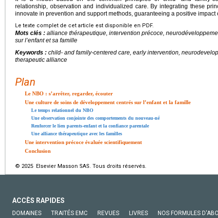
relationship, observation and individualized care. By integrating these prin
innovate in prevention and support methods, guaranteeing a positive impact o
Le texte complet de cet article est disponible en PDF.
Mots clés :
alliance thérapeutique, intervention précoce, neurodéveloppement
sur l’enfant et sa famille
Keywords :
child- and family-centered care, early intervention, neurodevelop
therapeutic alliance
Plan
Le NBO : s’arrêter, regarder, écouter
Une culture de soins de développement centrés sur l’enfant et la famille
Le temps relationnel du NBO
Une observation conjointe des comportements du nouveau-né
Renforcer le lien parents-enfant et la confiance parentale
Une alliance thérapeutique avec les familles
Une intervention précoce évaluée scientifiquement
Conclusion
© 2025 Elsevier Masson SAS. Tous droits réservés.
ACCÈS RAPIDES
DOMAINES
TRAITÉS EMC
REVUES
LIVRES
NOS FORMULES D'AB