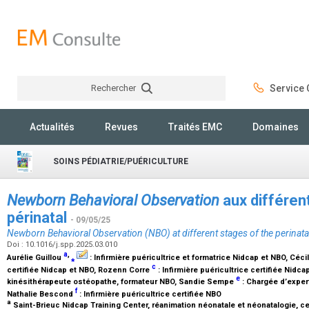
Rechercher
Service C
Rechercher
Actualités
Revues
Traités EMC
Domaines
SOINS PÉDIATRIE/PUÉRICULTURE
Newborn Behavioral Observation
aux différen
périnatal
- 09/05/25
Newborn Behavioral Observation (NBO) at different stages of the perinata
Doi : 10.1016/j.spp.2025.03.010
a
,
Aurélie Guillou
⁎
:
Infirmière puéricultrice et formatrice Nidcap et NBO
, Céci
c
certifiée Nidcap et NBO
, Rozenn Corre
:
Infirmière puéricultrice certifiée Nidca
e
kinésithérapeute ostéopathe, formateur NBO
, Sandie Sempe
:
Chargée d’expert
f
Nathalie Bescond
:
Infirmière puéricultrice certifiée NBO
a
Saint-Brieuc Nidcap Training Center, réanimation néonatale et néonatalogie, cen