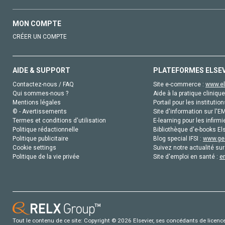
MON COMPTE
CRÉER UN COMPTE
AIDE & SUPPORT
PLATEFORMES ELSE
Contactez-nous / FAQ
Site e-commerce :
www.el
Qui sommes-nous ?
Aide à la pratique clinique
Mentions légales
Portail pour les institution
© - Avertissements
Site d'information sur l'E
Termes et conditions d'utilisation
E-learning pour les infirmi
Politique rédactionnelle
Bibliothèque d'e-books Els
Politique publicitaire
Blog special IFSI :
www.gen
Cookie settings
Suivez notre actualité sur
Politique de la vie privée
Site d'emploi en santé :
e
Tout le contenu de ce site: Copyright © 2026 Elsevier, ses concédants de licence e