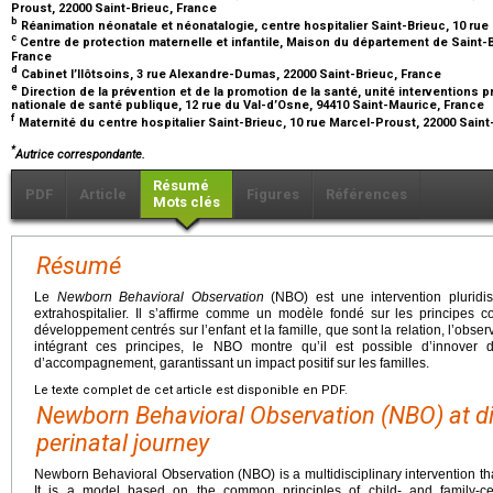
Proust, 22000 Saint-Brieuc, France
b
Réanimation néonatale et néonatalogie, centre hospitalier Saint-Brieuc, 10 rue
c
Centre de protection maternelle et infantile, Maison du département de Saint-Br
France
d
Cabinet l’Ilôtsoins, 3 rue Alexandre-Dumas, 22000 Saint-Brieuc, France
e
Direction de la prévention et de la promotion de la santé, unité interventions
nationale de santé publique, 12 rue du Val-d’Osne, 94410 Saint-Maurice, France
f
Maternité du centre hospitalier Saint-Brieuc, 10 rue Marcel-Proust, 22000 Sain
*
Autrice correspondante.
Résumé
PDF
Article
Figures
Références
Mots clés
Résumé
Le
Newborn Behavioral Observation
(NBO) est une intervention pluridisci
extrahospitalier. Il s’affirme comme un modèle fondé sur les princip
développement centrés sur l’enfant et la famille, que sont la relation, l’observ
intégrant ces principes, le NBO montre qu’il est possible d’innove
d’accompagnement, garantissant un impact positif sur les familles.
Le texte complet de cet article est disponible en PDF.
Newborn Behavioral Observation (NBO) at dif
perinatal journey
Newborn Behavioral Observation (NBO) is a multidisciplinary intervention that 
It is a model based on the common principles of child- and family-c