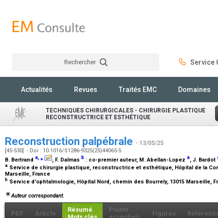
Rechercher
Service C
Rechercher
Actualités
Revues
Traités EMC
Domaines
TECHNIQUES CHIRURGICALES - CHIRURGIE PLASTIQUE
RECONSTRUCTRICE ET ESTHÉTIQUE
Reconstruction palpébrale
- 13/05/25
[45-530] - Doi : 10.1016/S1286-9325(25)44065-5
a
,
⁎
b
a
B. Bertrand
, F. Dalmas
:
co-premier auteur
, M. Abellan-Lopez
, J. Bardot
a
Service de chirurgie plastique, reconstructrice et esthétique, Hôpital de la Con
Marseille, France
b
Service d'ophtalmologie, Hôpital Nord, chemin des Bourrely, 13015 Marseille, 
Auteur correspondant.
Résumé
Points
PDF
Article
Figures
Référenc
Mots clés
essentiels