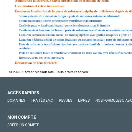
Amputation palpébrale, analyse histologique et technique de Mohs
Cicatrisation et rétraction cutanée
Étendue et localisation de la perte de substance palpébrale : différents degrés de di
Suture cutanée et cicatrisation dirigée : perte de substance cutanée autofermante
Suture palpébrale : perte de substance transfixiante autofermante
Greffe de peau et lambeaux locaux : perte de substance cutanée étendue
Canthotomie et lambeau de Tenzel : perte de substance transfixiante non autofermante in
Lambeau cutanéomusculaire homo- ou hétéropalpébral avec greffon muqueux : perte de s
Lambeau hétéropalpébral de pleine épaisseur ou tarsoconjonctival : perte de substance t
Perte de substance transfixiante étendue avec atteinte canthale : lambeau cutané à di
canthale
Perte de substance totale et transfixiante incluant les deux canthi, avec nécessité de lamb
Reconstruction des voies lacrymales
Déclaration de liens d'intérêts
© 2025 Elsevier Masson SAS. Tous droits réservés.
ACCÈS RAPIDES
DOMAINES
TRAITÉS EMC
REVUES
LIVRES
NOS FORMULES D'AB
MON COMPTE
CRÉER UN COMPTE