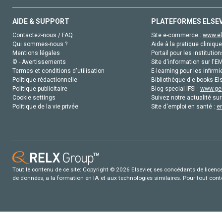
AIDE & SUPPORT
PLATEFORMES ELSE
Contactez-nous / FAQ
Site e-commerce :
www.el
Qui sommes-nous ?
Aide à la pratique clinique
Mentions légales
Portail pour les institution
© - Avertissements
Site d'information sur l'E
Termes et conditions d'utilisation
E-learning pour les infirmi
Politique rédactionnelle
Bibliothèque d'e-books Els
Politique publicitaire
Blog special IFSI :
www.gen
Cookie settings
Suivez notre actualité sur
Politique de la vie privée
Site d'emploi en santé :
e
Tout le contenu de ce site: Copyright © 2026 Elsevier, ses concédants de licence e
de données, a la formation en IA et aux technologies similaires. Pour tout con