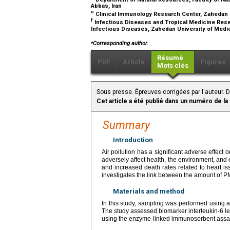
Abbas, Iran
e
Clinical Immunology Research Center, Zahedan U
f
Infectious Diseases and Tropical Medicine Resea
Infectious Diseases, Zahedan University of Medi
⁎
Corresponding author.
Résumé
PDF
Article
Figures
Mots clés
Sous presse. Épreuves corrigées par l'auteur.
Cet article a été publié dans un numéro de la
Summary
Introduction
Air pollution has a significant adverse effect
adversely affect health, the environment, and
and increased death rates related to heart is
investigates the link between the amount of P
Materials and method
In this study, sampling was performed using 
The study assessed biomarker interleukin-6 le
using the enzyme-linked immunosorbent assa