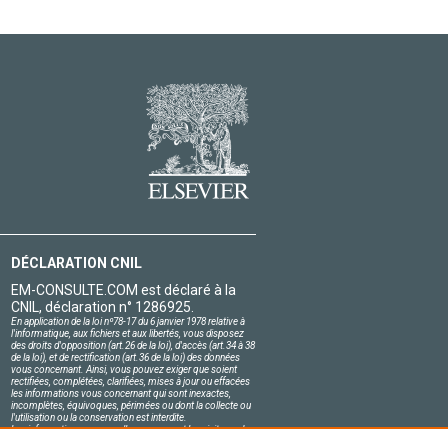
DÉCLARATION CNIL
EM-CONSULTE.COM est déclaré à la
CNIL, déclaration n° 1286925.
En application de la loi nº78-17 du 6 janvier 1978 relative à
l'informatique, aux fichiers et aux libertés, vous disposez
des droits d'opposition (art.26 de la loi), d'accès (art.34 à 38
de la loi), et de rectification (art.36 de la loi) des données
vous concernant. Ainsi, vous pouvez exiger que soient
rectifiées, complétées, clarifiées, mises à jour ou effacées
les informations vous concernant qui sont inexactes,
incomplètes, équivoques, périmées ou dont la collecte ou
l'utilisation ou la conservation est interdite.
Les informations personnelles concernant les visiteurs de
notre site, y compris leur identité, sont confidentielles.