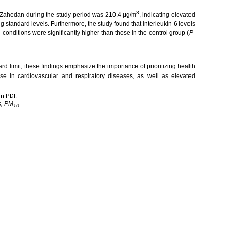
3
f Zahedan during the study period was 210.4
μg/m
, indicating elevated
ng standard levels. Furthermore, the study found that interleukin-6 levels
 conditions were significantly higher than those in the control group (
P
-
d limit, these findings emphasize the importance of prioritizing health
ase in cardiovascular and respiratory diseases, as well as elevated
en PDF.
s, PM
10