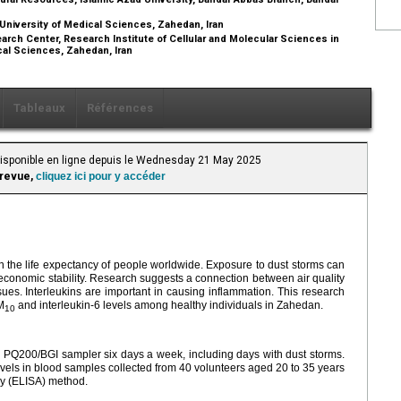
niversity of Medical Sciences, Zahedan, Iran
rch Center, Research Institute of Cellular and Molecular Sciences in
cal Sciences, Zahedan, Iran
Tableaux
Références
 Disponible en ligne depuis le Wednesday 21 May 2025
 revue,
cliquez ici pour y accéder
 on the life expectancy of people worldwide. Exposure to dust storms can
 economic stability. Research suggests a connection between air quality
sues. Interleukins are important in causing inflammation. This research
M
and interleukin-6 levels among healthy individuals in Zahedan.
10
a PQ200/BGI sampler six days a week, including days with dust storms.
vels in blood samples collected from 40 volunteers aged 20 to 35 years
y (ELISA) method.