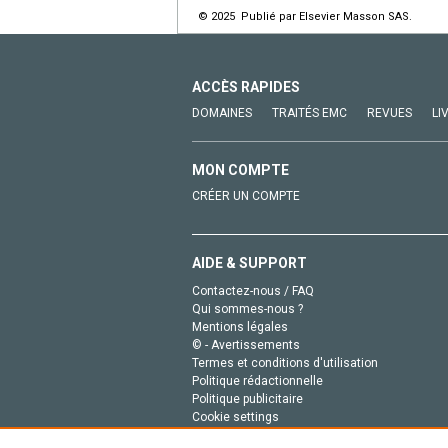
© 2025 Publié par Elsevier Masson SAS.
ACCÈS RAPIDES
DOMAINES
TRAITÉS EMC
REVUES
LI
MON COMPTE
CRÉER UN COMPTE
AIDE & SUPPORT
Contactez-nous / FAQ
Qui sommes-nous ?
Mentions légales
© - Avertissements
Termes et conditions d'utilisation
Politique rédactionnelle
Politique publicitaire
Cookie settings
Politique de la vie privée