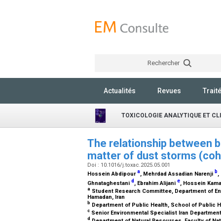
Rechercher
Actualités
Revues
Trait
TOXICOLOGIE ANALYTIQUE ET CL
The relationship between b
matter of dust storms (coh
Doi : 10.1016/j.toxac.2025.05.001
a
b
Hossein Abdipour
, Mehrdad Assadian Narenji
,
d
e
Ghnataghestani
, Ebrahim Alijani
, Hossein Kam
a
Student Research Committee, Department of Env
Hamadan, Iran
b
Department of Public Health, School of Public 
c
Senior Environmental Specialist Iran Department 
d
Department of Natural Resources, Faculty of Nat