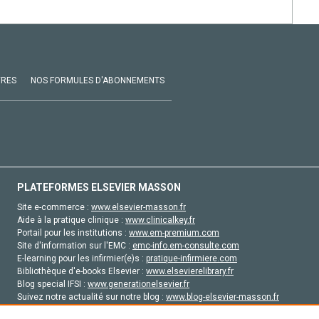
VRES
NOS FORMULES D'ABONNEMENTS
PLATEFORMES ELSEVIER MASSON
Site e-commerce :
www.elsevier-masson.fr
Aide à la pratique clinique :
www.clinicalkey.fr
Portail pour les institutions :
www.em-premium.com
Site d'information sur l'EMC :
emc-info.em-consulte.com
E-learning pour les infirmier(e)s :
pratique-infirmiere.com
Bibliothèque d'e-books Elsevier :
www.elsevierelibrary.fr
Blog special IFSI :
www.generationelsevier.fr
Suivez notre actualité sur notre blog :
www.blog-elsevier-masson.fr
Site d'emploi en santé :
emploisante.com