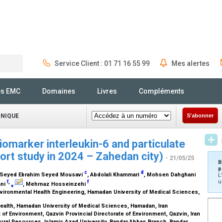
Service Client : 01 71 16 55 99
Mes alertes
Rechercher
és EMC
Domaines
Livres
Compléments
INIQUE
S'abonner
iomarker interleukin-6 and particulate
ort study in 2024 – Zahedan city)
- 21/05/25
B
p
c
d
 Seyed Ebrahim Seyed Mousavi
, Abdolali Khammari
, Mohsen Dahghani
L
u
f
,
f
ani
⁎
, Mehrnaz Hosseinzehi
ironmental Health Engineering, Hamadan University of Medical Sciences,
Health, Hamadan University of Medical Sciences, Hamadan, Iran
of Environment, Qazvin Provincial Directorate of Environment, Qazvin, Iran
ural Resources, Islamic Azad University, Bandar Abbas Branch, Bandar