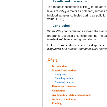
Results and discussion
The mean concentration of PM
in the air o
10
levels of PM
, a major air pollutant, surpassi
10
in blood samples collected during air pollution
value
<
0.05).
Conclusion
When PM
concentrations exceed the standar
10
programs, especially considering the incre
interleukin-6 levels during dust storms.
Le texte complet de cet article est disponible 
Keywords :
Air quality, Biomarker, Dust storm
Plan
Introduction
Material and method
Study area
Sampling method
Statistical analysis
Results and discussion
Conclusion
Availability of data and materials
Authors’ contribution
Funding