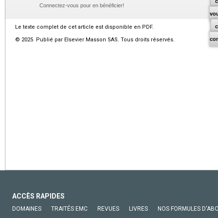
c
Connectez-vous pour en bénéficier!
vo
Le texte complet de cet article est disponible en PDF.
co
© 2025 Publié par Elsevier Masson SAS. Tous droits réservés.
ACCÈS RAPIDES
DOMAINES
TRAITÉS EMC
REVUES
LIVRES
NOS FORMULES D'AB