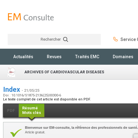
Rechercher
Service C
Rechercher
Actualités
Revues
Traités EMC
Domaines
ARCHIVES OF CARDIOVASCULAR DISEASES
Index
- 21/05/25
Doi : 10.1016/S1875-2136(25)00300-6
Le texte complet de cet article est disponible en PDF.
Résumé
PDF
Mots clés
Bienvenue sur EM-consulte, la référence des professionnels de santé.
Article gratuit.