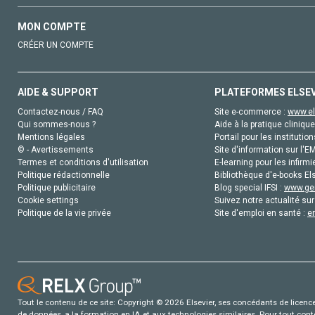
MON COMPTE
CRÉER UN COMPTE
AIDE & SUPPORT
PLATEFORMES ELSE
Contactez-nous / FAQ
Site e-commerce :
www.el
Qui sommes-nous ?
Aide à la pratique clinique
Mentions légales
Portail pour les institution
© - Avertissements
Site d'information sur l'E
Termes et conditions d'utilisation
E-learning pour les infirmi
Politique rédactionnelle
Bibliothèque d'e-books Els
Politique publicitaire
Blog special IFSI :
www.gen
Cookie settings
Suivez notre actualité sur
Politique de la vie privée
Site d'emploi en santé :
e
Tout le contenu de ce site: Copyright © 2026 Elsevier, ses concédants de licence e
de données, a la formation en IA et aux technologies similaires. Pour tout con