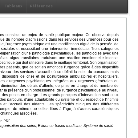
Tableaux
Références
es constitue un enjeu de santé publique majeur. On observe depuis
nue du nombre d'admissions dans les services des urgences pour des
que, l'urgence psychiatrique est une modification aiguë de la pensée, de
sociales et nécessitant une intervention immédiate. Trois catégories
compensation d'une pathologie psychiatrique, les pathologies avec une
 états aigus transitoires traduisant une réaction émotionnelle intense.
écifique qui doit s'inscrire dans le maillage territorial. Son organisation
es patients, que ce soit en amont de l'urgence grâce à des dispositifs
niveau des services d'accueil où se définit la suite du parcours, mais
dispositifs de crise et de posturgence ambulatoires et hospitaliers.
ipes d'urgences psychiatriques intégrées aux urgences générales ou
 diminution des délais d'attente, de prise en charge et du nombre de
ar la présence d'un professionnel de l'urgence psychiatrique au niveau
té des prises en charge. Les grands principes d'intervention sont ceux
des parcours, d'une adaptabilité du système et du respect de l'intimité
et l'accueil des aidants. Les spécificités cliniques des différentes
compte, de même que celles liées à l'âge, à d'autres caractéristiques
hiatriques associées.
en PDF.
Organisation des soins, Evidence-based medicine, Système de santé