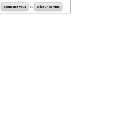
connectez-vous
ou
créez un compte