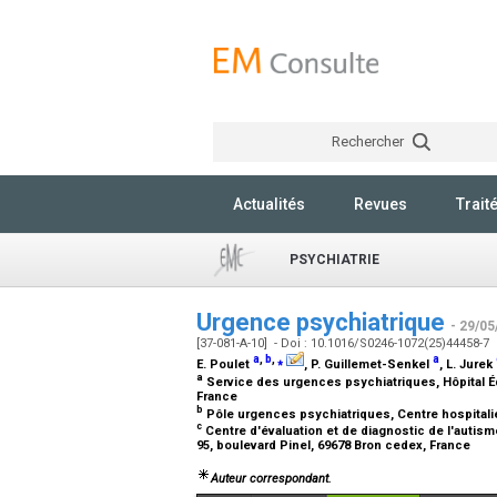
Rechercher
Actualités
Revues
Trait
PSYCHIATRIE
Urgence psychiatrique
- 29/05
[37-081-A-10] - Doi : 10.1016/S0246-1072(25)44458-7
a
,
b
,
⁎
a
E. Poulet
, P. Guillemet-Senkel
, L. Jurek
a
Service des urgences psychiatriques, Hôpital Édo
France
b
Pôle urgences psychiatriques, Centre hospitalier
c
Centre d'évaluation et de diagnostic de l'autism
95, boulevard Pinel, 69678 Bron cedex, France
Auteur correspondant.