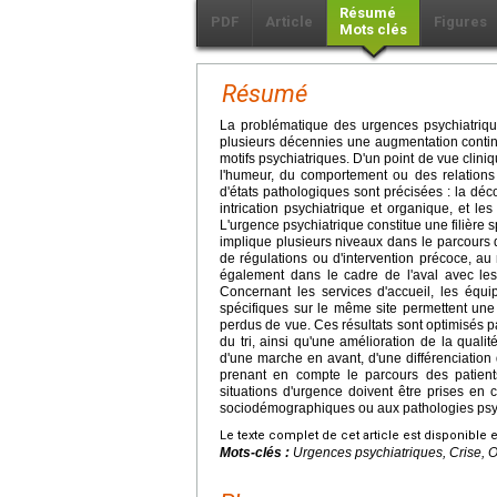
Résumé
PDF
Article
Figures
Mots clés
Résumé
La problématique des urgences psychiatriqu
plusieurs décennies une augmentation conti
motifs psychiatriques. D'un point de vue clini
l'humeur, du comportement ou des relations 
d'états pathologiques sont précisées : la dé
intrication psychiatrique et organique, et les
L'urgence psychiatrique constitue une filière sp
implique plusieurs niveaux dans le parcours d
de régulations ou d'intervention précoce, au 
également dans le cadre de l'aval avec les 
Concernant les services d'accueil, les équ
spécifiques sur le même site permettent une
perdus de vue. Ces résultats sont optimisés p
du tri, ainsi qu'une amélioration de la quali
d'une marche en avant, d'une différenciation 
prenant en compte le parcours des patients 
situations d'urgence doivent être prises en 
sociodémographiques ou aux pathologies psyc
Le texte complet de cet article est disponible 
Mots-clés :
Urgences psychiatriques, Crise, 