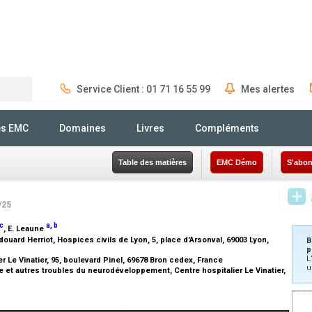
Service Client : 01 71 16 55 99
Mes alertes
Rechercher
és EMC
Domaines
Livres
Compléments
Table des matières
EMC Démo
S'abon
/25
c
a
,
b
, E. Leaune
uard Herriot, Hospices civils de Lyon, 5, place d'Arsonval, 69003 Lyon,
B
p
L
 Le Vinatier, 95, boulevard Pinel, 69678 Bron cedex, France
u
e et autres troubles du neurodéveloppement, Centre hospitalier Le Vinatier,