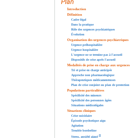
Plan
Introduction
Définition
Cadre légal
Dans la pratique
Rôle des urgences psychiatriques
Évolution
Organisation des urgences psychiatriques
Urgence préhospitalière
Urgence hospitalière
L'urgence ne se termine pas à l'accueil
Dispositifs de crise après l'accueil
Modalités de prise en charge aux urgences
Tri et prise en charge anticipée
Approche non pharmacologique
Thérapeutiques médicamenteuses
Plan de crise conjoint ou plan de protection
Populations particulières
Spécificité des mineurs
Spécificité des personnes âgées
Situations médicolégales
Situations cliniques
Crise suicidaire
Épisode psychotique aigu
Agitation
Trouble borderline
[
]
Stress, anxiété aiguë