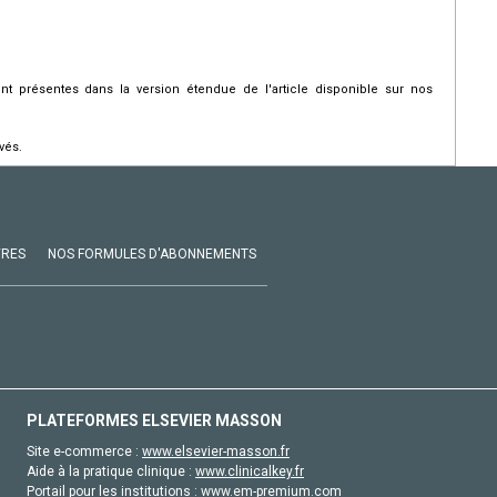
 présentes dans la version étendue de l'article disponible sur nos
vés.
VRES
NOS FORMULES D'ABONNEMENTS
PLATEFORMES ELSEVIER MASSON
Site e-commerce :
www.elsevier-masson.fr
Aide à la pratique clinique :
www.clinicalkey.fr
Portail pour les institutions :
www.em-premium.com