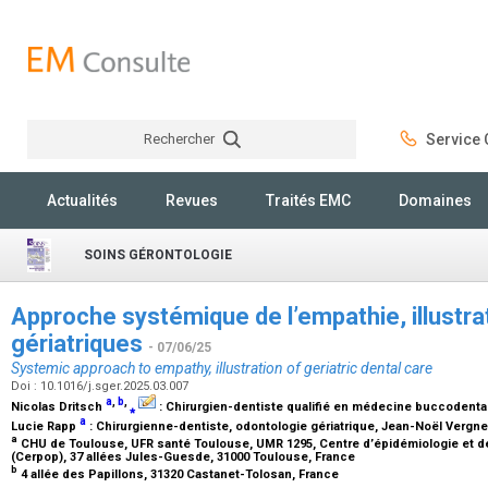
Rechercher
Service C
Rechercher
Actualités
Revues
Traités EMC
Domaines
SOINS GÉRONTOLOGIE
Approche systémique de l’empathie, illustra
gériatriques
- 07/06/25
Systemic approach to empathy, illustration of geriatric dental care
Doi : 10.1016/j.sger.2025.03.007
a
,
b
,
Nicolas Dritsch
⁎
:
Chirurgien-dentiste qualifié en médecine buccodentai
a
Lucie Rapp
:
Chirurgienne-dentiste, odontologie gériatrique
, Jean-Noël Vergn
a
CHU de Toulouse, UFR santé Toulouse, UMR 1295, Centre d’épidémiologie et d
(Cerpop), 37 allées Jules-Guesde, 31000 Toulouse, France
b
4 allée des Papillons, 31320 Castanet-Tolosan, France