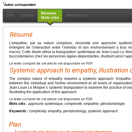
*
Auteur correspondant.
Résumé
PDF
Article
Références
Mots clés
Résumé
L’empathie, par sa nature complexe, nécessite une approche systém
émergent de l’interaction entre l’individu et son environnement à tous l
macro). Cette étude utilise la triangulation systémique de Jean-Louis Le Mo
buccodentaires chez les personnes âgées dépendantes, illustrant ainsi l’appl
Le texte complet de cet article est disponible en PDF.
Systemic approach to empathy, illustration o
The complex nature of empathy requires a systemic approach. Empathic 
between the individual and his/her environment at all levels of organizati
Jean-Louis Le Moigne’s systemic triangulation to examine the practice of o
illustrating the application of this approach.
Le texte complet de cet article est disponible en PDF.
Mots clés :
approche systémique, complexité, empathie, gérodontologie
Keywords :
complexity, empathy, gerodontology, systemic approach
Plan
Le contexte des soins dentaires pour les personnes âgées dépendantes