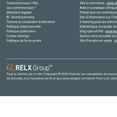
Contactez-nous / FAQ
Site e-commerce :
www.el
Qui sommes-nous ?
Aide à la pratique clinique
Mentions légales
Portail pour les institution
© - Avertissements
Site d'information sur l'E
Termes et conditions d'utilisation
E-learning pour les infirmi
Politique rédactionnelle
Bibliothèque d'e-books Els
Politique publicitaire
Blog special IFSI :
www.gen
Cookie settings
Suivez notre actualité sur
Politique de la vie privée
Site d'emploi en santé :
e
Tout le contenu de ce site: Copyright © 2026 Elsevier, ses concédants de licence e
de données, a la formation en IA et aux technologies similaires. Pour tout con