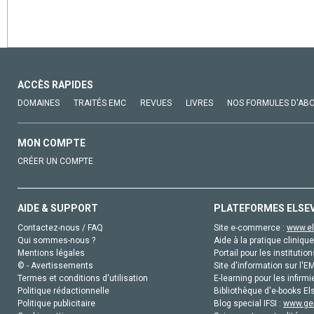
ACCÈS RAPIDES
DOMAINES
TRAITÉS EMC
REVUES
LIVRES
NOS FORMULES D'AB
MON COMPTE
CRÉER UN COMPTE
AIDE & SUPPORT
PLATEFORMES ELSE
Contactez-nous / FAQ
Site e-commerce :
www.el
Qui sommes-nous ?
Aide à la pratique clinique
Mentions légales
Portail pour les institution
© - Avertissements
Site d'information sur l'E
Termes et conditions d'utilisation
E-learning pour les infirmi
Politique rédactionnelle
Bibliothèque d'e-books Els
Politique publicitaire
Blog special IFSI :
www.gen