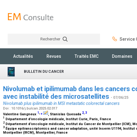
Rechercher
Service C
Rechercher
Actualités
Revues
Traités EMC
Domaines
BULLETIN DU CANCER
Nivolumab et ipilimumab dans les cancers 
avec instabilité des microsatellites
- 07/06/25
Nivolumab plus ipilimumab in MSI metastatic colorectal cancers
Doi : 10.1016/j.bulcan.2025.02.017
1
,
⁎
2
,
3
Valentine Gangneux
, Stanislas Quesada
1
Département d’oncologie médicale, Institut Curie, Paris, France
2
Département d’oncologie médicale, Institut du Cancer de Montpellier (ICM), Mo
3
Équipe epitranscriptomics and cancer adaptation, unité Inserm U1194, Institu
Montpellier (IRCM), Montpellier, France