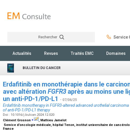
Rechercher
Service C
Rechercher
Actualités
Revues
Traités EMC
Domaines
BULLETIN DU CANCER
Erdafitinib en monothérapie dans le carcino
avec altération
FGFR3
après au moins une li
un anti-PD-1/PD-L1
- 07/06/25
Erdafitinib monotherapy in
FGFR3
-altered advanced urothelial carcinoma f
of anti-PD-1/PD-L1 therapy
Doi : 10.1016/j.bulcan.2024.12.020
⁎
Clément Grosnon
, Mathieu Jamelot
Service d’oncologie médicale, hôpital Tenon, institut universitaire de cancérol
France