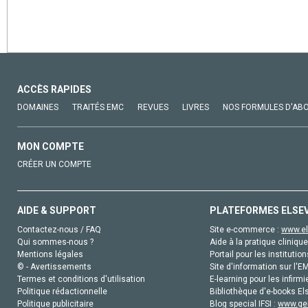
ACCÈS RAPIDES
DOMAINES
TRAITÉS EMC
REVUES
LIVRES
NOS FORMULES D'AB
MON COMPTE
CRÉER UN COMPTE
AIDE & SUPPORT
PLATEFORMES ELSE
Contactez-nous / FAQ
Site e-commerce :
www.el
Qui sommes-nous ?
Aide à la pratique clinique
Mentions légales
Portail pour les institution
© - Avertissements
Site d'information sur l'E
Termes et conditions d'utilisation
E-learning pour les infirmi
Politique rédactionnelle
Bibliothèque d'e-books Els
Politique publicitaire
Blog special IFSI :
www.gen