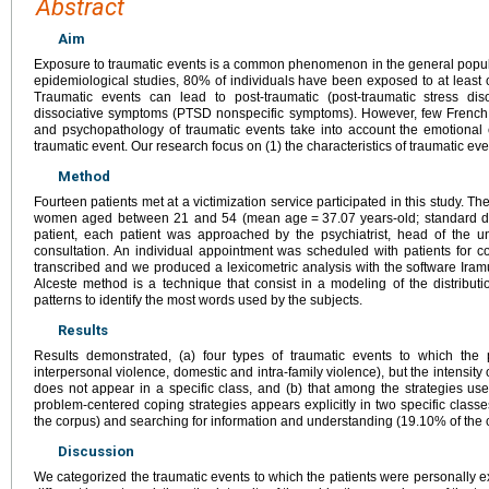
Abstract
Aim
Exposure to traumatic events is a common phenomenon in the general populat
epidemiological studies, 80% of individuals have been exposed to at least on
Traumatic events can lead to post-traumatic (post-traumatic stress d
dissociative symptoms (PTSD nonspecific symptoms). However, few French s
and psychopathology of traumatic events take into account the emotional 
traumatic event. Our research focus on (1) the characteristics of traumatic even
Method
Fourteen patients met at a victimization service participated in this study.
women aged between 21 and 54 (mean age
=
37.07 years-old; standard d
patient, each patient was approached by the psychiatrist, head of the uni
consultation. An individual appointment was scheduled with patients for co
transcribed and we produced a lexicometric analysis with the software Ira
Alceste method is a technique that consist in a modeling of the distribu
patterns to identify the most words used by the subjects.
Results
Results demonstrated, (a) four types of traumatic events to which the 
interpersonal violence, domestic and intra-family violence), but the intensity
does not appear in a specific class, and (b) that among the strategies use
problem-centered coping strategies appears explicitly in two specific classe
the corpus) and searching for information and understanding (19.10% of the 
Discussion
We categorized the traumatic events to which the patients were personally 