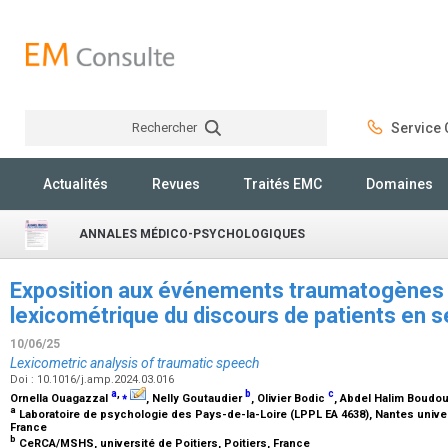
Rechercher
Service C
Rechercher
Actualités
Revues
Traités EMC
Domaines
ANNALES MÉDICO-PSYCHOLOGIQUES
Exposition aux événements traumatogènes e
lexicométrique du discours de patients en s
10/06/25
Lexicometric analysis of traumatic speech
Doi : 10.1016/j.amp.2024.03.016
a
,
⁎
b
c
Ornella Ouagazzal
, Nelly Goutaudier
, Olivier Bodic
, Abdel Halim Boudo
a
Laboratoire de psychologie des Pays-de-la-Loire (LPPL EA 4638), Nantes univer
France
b
CeRCA/MSHS, université de Poitiers, Poitiers, France