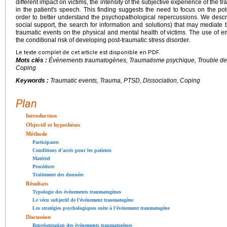
different impact on victims, the intensity of the subjective experience of the t
in the patient's speech. This finding suggests the need to focus on the pote
order to better understand the psychopathological repercussions. We descri
social support, the search for information and solutions) that may mediate t
traumatic events on the physical and mental health of victims. The use of e
the conditional risk of developing post-traumatic stress disorder.
Le texte complet de cet article est disponible en PDF.
Mots clés :
Événements traumatogènes, Traumatisme psychique, Trouble de s
Coping
Keywords :
Traumatic events, Trauma, PTSD, Dissociation, Coping
Plan
Introduction
Objectif et hypothèses
Méthode
Participants
Conditions d’accès pour les patients
Matériel
Procédure
Traitement des données
Résultats
Typologie des événements traumatogènes
Le vécu subjectif de l’événement traumatogène
Les stratégies psychologiques suite à l’événement traumatogène
Discussion
Représentation des événements traumatogènes