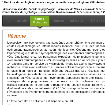
c
Unité de victimologie et cellule d’urgence médico-psychologique, CHU de Na
⁎
Auteur correspondan. Faculté de psychologie – université de Nantes, chemin de la Censi
France.Faculté de psychologie – université de Nanteschemin de la Censive du Tertre, B
Résumé
PDF
Article
Figures
Tableaux
Référence
Mots clés
Résumé
L’exposition aux événements traumatogènes est un phénomène commun dans
études épidémiologiques internationales montrent que 80 % des indivi
événement traumatogènes au cours de leur vie. Cependant, peu d’ét
l’épidémiologie et de la psychopathologie des événements traumatogènes a
vécu émotionnel chez les personnes exposées. Notre recherche porte sur
événements traumatogènes et (2) les stratégies mises en œuvre pour y fair
14 patients dans un service de victimologie. Nous les avons interviewés d
recherche. Nous avons retranscrit et lissé les entretiens et procédé à une an
le biais d’un logiciel (Iramuteq, méthode ALCESTE). Les résultats mo
traumatogènes (accidents de voiture, violences volontaires, violences co
l’intensité du vécu subjectif de l’événement apparaisse dans une classe 
stratégies de coping actives et centrées sur le problème est pr
classes spécifiques : d’une part la recherche de soutien social (18,40 % d
d’information et de compréhension (19,10 % du corpus). Nous discutons les
l’évaluation des événements traumatogènes et des implications thérapeu
victimes.
Le texte complet de cet article est disponible en PDF.