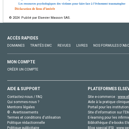
Les ressources psychologiques des victimes pour faire face à l’événement traumatogène
Déclaration de liens d’intérêt
© 2024 Publié par Elsevier Masson SAS.
ACCÈS RAPIDES
DOMAINES
TRAITÉS EMC
REVUES
LIVRES
NOS FORMULES D'AB
MON COMPTE
CRÉER UN COMPTE
AIDE & SUPPORT
PLATEFORMES ELSE
Contactez-nous / FAQ
Site e-commerce :
www.el
Qui sommes-nous ?
Aide à la pratique clinique
Mentions légales
Portail pour les institution
© - Avertissements
Site d'information sur l'E
Termes et conditions d'utilisation
E-learning pour les infirmi
Politique rédactionnelle
Bibliothèque d'e-books Els
Politique publicitaire
Blog special IFSI :
www.gen