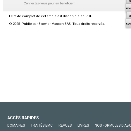
c
Connectez-vous pour en bénéficier!
vo
Le texte complet de cet article est disponible en PDF.
co
© 2025 Publié par Elsevier Masson SAS. Tous droits réservés.
ACCÈS RAPIDES
DOMAINES
TRAITÉS EMC
REVUES
LIVRES
NOS FORMULES D'AB