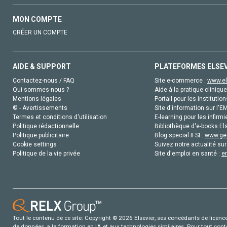
MON COMPTE
CRÉER UN COMPTE
AIDE & SUPPORT
PLATEFORMES ELSE
Contactez-nous / FAQ
Site e-commerce :
www.el
Qui sommes-nous ?
Aide à la pratique clinique
Mentions légales
Portail pour les institution
© - Avertissements
Site d'information sur l'E
Termes et conditions d'utilisation
E-learning pour les infirmi
Politique rédactionnelle
Bibliothèque d'e-books Els
Politique publicitaire
Blog special IFSI :
www.gen
Cookie settings
Suivez notre actualité sur
Politique de la vie privée
Site d'emploi en santé :
e
Tout le contenu de ce site: Copyright © 2026 Elsevier, ses concédants de licence e
de données, a la formation en IA et aux technologies similaires. Pour tout con