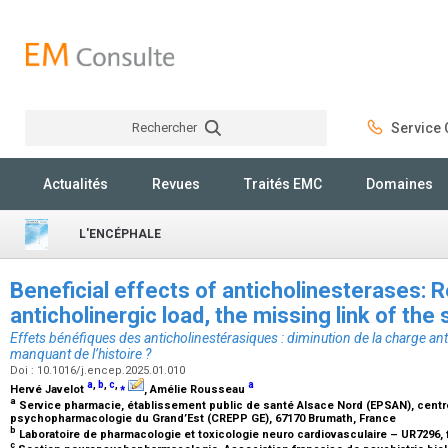
Rechercher
Service C
Rechercher
Actualités
Revues
Traités EMC
Domaines
L'ENCÉPHALE
Beneficial effects of anticholinesterases: 
anticholinergic load, the missing link of the
Effets bénéfiques des anticholinestérasiques : diminution de la charge ant
manquant de l’histoire ?
Doi : 10.1016/j.encep.2025.01.010
a
,
b
,
c
,
⁎
a
Hervé Javelot
, Amélie Rousseau
a
Service pharmacie, établissement public de santé Alsace Nord (EPSAN), centr
psychopharmacologie du Grand’Est (CREPP GE), 67170 Brumath, France
b
Laboratoire de pharmacologie et toxicologie neuro cardiovasculaire – UR7296,
c