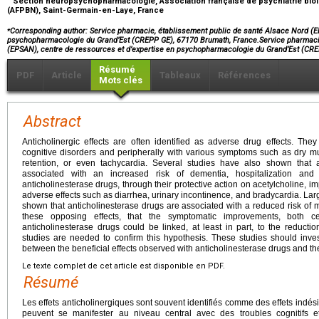
Section neuropsychopharmacologie, Association française de psychiatrie bi
(AFPBN), Saint-Germain-en-Laye, France
⁎
Corresponding author: Service pharmacie, établissement public de santé Alsace Nord (E
psychopharmacologie du Grand’Est (CREPP GE), 67170 Brumath, France.Service pharmacie
(EPSAN), centre de ressources et d’expertise en psychopharmacologie du Grand’Est (
Résumé
PDF
Article
Tableaux
Références
Mots clés
Abstract
Anticholinergic effects are often identified as adverse drug effects. They
cognitive disorders and peripherally with various symptoms such as dry m
retention, or even tachycardia. Several studies have also shown that
associated with an increased risk of dementia, hospitalization and
anticholinesterase drugs, through their protective action on acetylcholine, 
adverse effects such as diarrhea, urinary incontinence, and bradycardia. Lar
shown that anticholinesterase drugs are associated with a reduced risk of 
these opposing effects, that the symptomatic improvements, both ce
anticholinesterase drugs could be linked, at least in part, to the reductio
studies are needed to confirm this hypothesis. These studies should invest
between the beneficial effects observed with anticholinesterase drugs and th
Le texte complet de cet article est disponible en PDF.
Résumé
Les effets anticholinergiques sont souvent identifiés comme des effets indési
peuvent se manifester au niveau central avec des troubles cognitifs 