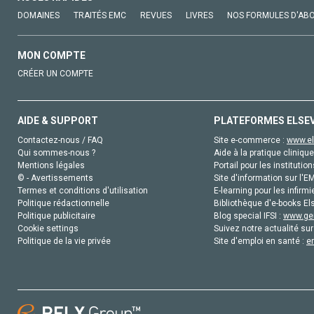
DOMAINES
TRAITÉS EMC
REVUES
LIVRES
NOS FORMULES D'AB
MON COMPTE
CRÉER UN COMPTE
AIDE & SUPPORT
PLATEFORMES ELSE
Contactez-nous / FAQ
Site e-commerce :
www.el
Qui sommes-nous ?
Aide à la pratique clinique
Mentions légales
Portail pour les institution
© - Avertissements
Site d'information sur l'E
Termes et conditions d'utilisation
E-learning pour les infirmi
Politique rédactionnelle
Bibliothèque d'e-books Els
Politique publicitaire
Blog special IFSI :
www.gen
Cookie settings
Suivez notre actualité sur
Politique de la vie privée
Site d'emploi en santé :
e