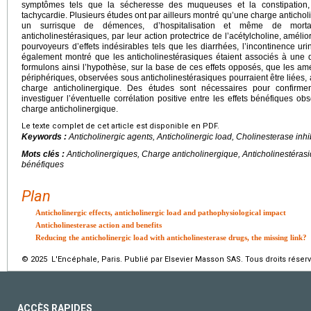
symptômes tels que la sécheresse des muqueuses et la constipation, 
tachycardie. Plusieurs études ont par ailleurs montré qu’une charge antichol
un surrisque de démences, d’hospitalisation et même de mortal
anticholinestérasiques, par leur action protectrice de l’acétylcholine, amélio
pourvoyeurs d’effets indésirables tels que les diarrhées, l’incontinence uri
également montré que les anticholinestérasiques étaient associés à une d
formulons ainsi l’hypothèse, sur la base de ces effets opposés, que les am
périphériques, observées sous anticholinestérasiques pourraient être liées, 
charge anticholinergique. Des études sont nécessaires pour confirmer
investiguer l’éventuelle corrélation positive entre les effets bénéfiques ob
charge anticholinergique.
Le texte complet de cet article est disponible en PDF.
Keywords :
Anticholinergic agents, Anticholinergic load, Cholinesterase inhib
Mots clés :
Anticholinergiques, Charge anticholinergique, Anticholinestérasiq
bénéfiques
Plan
Anticholinergic effects, anticholinergic load and pathophysiological impact
Anticholinesterase action and benefits
Reducing the anticholinergic load with anticholinesterase drugs, the missing link?
© 2025 L'Encéphale, Paris. Publié par Elsevier Masson SAS. Tous droits réserv
ACCÈS RAPIDES