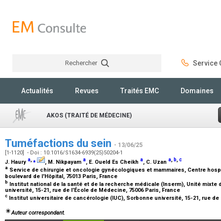
Rechercher
Service C
Rechercher
Actualités
Revues
Traités EMC
Domaines
AKOS (TRAITÉ DE MÉDECINE)
Tuméfactions du sein
- 13/06/25
[1-1120] - Doi : 10.1016/S1634-6939(25)50204-1
a
,
⁎
a
a
a
,
b
,
c
J. Haury
, M. Nikpayam
, E. Oueld Es Cheikh
, C. Uzan
a
Service de chirurgie et oncologie gynécologiques et mammaires, Centre hospital
boulevard de l'Hôpital, 75013 Paris, France
b
Institut national de la santé et de la recherche médicale (Inserm), Unité mixt
université, 15-21, rue de l'École de Médecine, 75006 Paris, France
c
Institut universitaire de cancérologie (IUC), Sorbonne université, 15-21, rue d
Auteur correspondant.