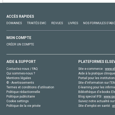
ACCÈS RAPIDES
DOMAINES
TRAITÉS EMC
REVUES
LIVRES
NOS FORMULES D'AB
MON COMPTE
CRÉER UN COMPTE
AIDE & SUPPORT
PLATEFORMES ELSE
Contactez-nous / FAQ
Site e-commerce :
www.el
Qui sommes-nous ?
Aide à la pratique clinique
Mentions légales
Portail pour les institution
© - Avertissements
Site d'information sur l'E
Termes et conditions d'utilisation
E-learning pour les infirmi
Politique rédactionnelle
Bibliothèque d'e-books Els
Politique publicitaire
Blog special IFSI :
www.gen
Cookie settings
Suivez notre actualité sur
Politique de la vie privée
Site d'emploi en santé :
e