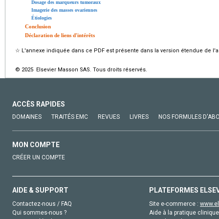
Dosage des marqueurs tumoraux
Imagerie des masses ovariennes
Étiologies
Conclusion
Déclaration de liens d'intérêts
☆
L'annexe indiquée dans ce PDF est présente dans la version étendue de l'ar
© 2025 Elsevier Masson SAS. Tous droits réservés.
ACCÈS RAPIDES
DOMAINES
TRAITÉS EMC
REVUES
LIVRES
NOS FORMULES D'AB
MON COMPTE
CRÉER UN COMPTE
AIDE & SUPPORT
PLATEFORMES ELSE
Contactez-nous / FAQ
Site e-commerce :
www.el
Qui sommes-nous ?
Aide à la pratique clinique