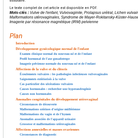
tissulaire.
Le texte complet de cet article est disponible en PDF.
Mots-clés :
Vulve de l'enfant, Vulvovaginite, Prolapsus urétral, Lichen vulvai
Malformations utérovaginales, Syndrome de Mayer-Rokitansky-Küster-Haus
Imagerie par résonance magnétique (IRM) pelvienne
Plan
Introduction
Développement gynécologique normal de l'enfant
Examen clinique normal du nouveau-né et de l'enfant
Profil hormonal de l'axe gonadotrope
Imagerie pelvienne normale du nouveau-né et de l'enfant
Affections de la vulve et du clitoris
Écoulements vulvaires : les pathologies infectieuses vulvovaginales
Saignements extériorisés à la vulve
Cas particulier des ulcérations vulvaires
Causes hormonales : rechercher une hyperandrogénie
Causes non hormonales
Anomalies congénitales du développement utérovaginal
Circonstances de découverte
Malformations utérines d'origine müllérienne
Malformations du vagin et de l'hymen
Anomalies associées de l'appareil urinaire
Grossesse et malformations utérovaginales
Affections annexielles et masses ovariennes
Circonstances de diagnostic