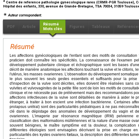
d
Centre de reference pathologie gynecologique rares (CRMR-PGR Toulouse), Cent
Hôpital des enfants, 330, avenue de Grande-Bretagne, TSA 70034, 31059 Toulous
Auteur correspondant.
Résumé
PDF
Article
Figures
Tableaux
Référence
Mots clés
Résumé
Les affections gynécologiques de l'enfant sont des motifs de consultation
praticien doit connaître les spécificités. La connaissance de l'examen p
développement pubertaire clinique et échographique sont les bases d'un
décrit de manière anatomique les affections touchant la vulve et le clitoris, 
l'utérus, les masses ovariennes. L'observation du développement somatique
le plus souvent les seuls gestes essentiels et suffisants pour la pris
d'inspection de la vulve sont décrites, elles doivent être réalisées sans c
vulvites et vulvovaginites de la petite fille sont de loin les motifs de consultat
clinique et ne nécessite pas de prélèvement mais des recommandations pour la
affections infectieuses de la vulve sont détaillées de manière à aider le pr
étranger, à traiter à bon escient une infection bactérienne. Certaines affec
prolapsus urétral) sont des particularités pédiatriques à ne pas méconnaît
clé dans le dépistage des anomalies de développement du vagin et de 
ovariennes. L'imagerie par résonance magnétique (IRM) pelvienne e
classification des malformations müllériennes et la nature d'une masse ovar
souvent bénignes, le maître symptôme est la douleur, la complication 
différentes étiologies sont envisagées décrivant la prise en charge en
particularités des kystes ovariens fœtaux, la description des différentes tu