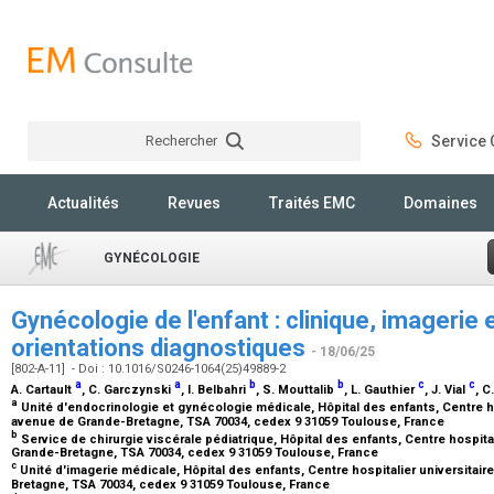
Rechercher
Service C
Rechercher
Actualités
Revues
Traités EMC
Domaines
GYNÉCOLOGIE
Gynécologie de l'enfant : clinique, imagerie 
orientations diagnostiques
- 18/06/25
[802-A-11] - Doi : 10.1016/S0246-1064(25)49889-2
a
a
b
b
c
c
A. Cartault
, C. Garczynski
, I. Belbahri
, S. Mouttalib
, L. Gauthier
, J. Vial
, 
a
Unité d'endocrinologie et gynécologie médicale, Hôpital des enfants, Centre ho
avenue de Grande-Bretagne, TSA 70034, cedex 9 31059 Toulouse, France
b
Service de chirurgie viscérale pédiatrique, Hôpital des enfants, Centre hospita
Grande-Bretagne, TSA 70034, cedex 9 31059 Toulouse, France
c
Unité d'imagerie médicale, Hôpital des enfants, Centre hospitalier universitai
Bretagne, TSA 70034, cedex 9 31059 Toulouse, France