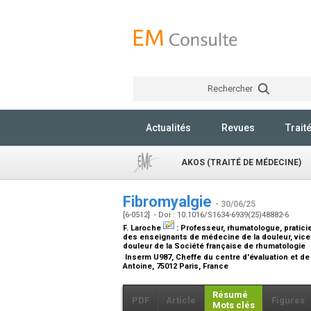
Rechercher
Actualités
Revues
Trait
AKOS (TRAITÉ DE MÉDECINE)
Fibromyalgie
- 30/06/25
[6-0512] - Doi : 10.1016/S1634-6939(25)48882-6
F. Laroche
:
Professeur, rhumatologue, pratici
des enseignants de médecine de la douleur, vice
douleur de la Société française de rhumatologie
Inserm U987, Cheffe du centre d'évaluation et de 
Antoine, 75012 Paris, France
Résumé
PDF
Article
Figures
Mots clés