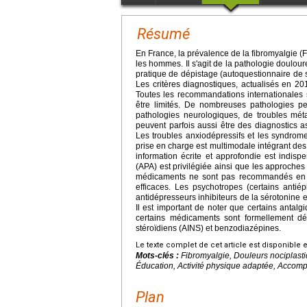
Résumé
En France, la prévalence de la fibromyalgie 
les hommes. Il s'agit de la pathologie doulour
pratique de dépistage (autoquestionnaire de 
Les critères diagnostiques, actualisés en 20
Toutes les recommandations internationales
être limités. De nombreuses pathologies p
pathologies neurologiques, de troubles métab
peuvent parfois aussi être des diagnostics 
Les troubles anxiodépressifs et les syndrome
prise en charge est multimodale intégrant des
information écrite et approfondie est indisp
(APA) est privilégiée ainsi que les approches
médicaments ne sont pas recommandés en pr
efficaces. Les psychotropes (certains antiép
antidépresseurs inhibiteurs de la sérotonine 
Il est important de noter que certains antalg
certains médicaments sont formellement déco
stéroïdiens (AINS) et benzodiazépines.
Le texte complet de cet article est disponible 
Mots-clés :
Fibromyalgie, Douleurs nociplastiq
Éducation, Activité physique adaptée, Acco
Plan