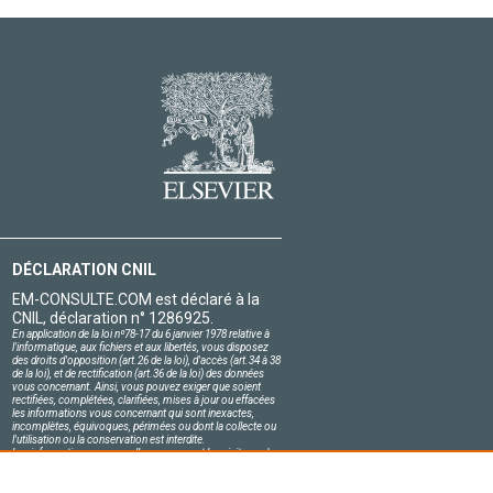
DÉCLARATION CNIL
EM-CONSULTE.COM est déclaré à la
CNIL, déclaration n° 1286925.
En application de la loi nº78-17 du 6 janvier 1978 relative à
l'informatique, aux fichiers et aux libertés, vous disposez
des droits d'opposition (art.26 de la loi), d'accès (art.34 à 38
de la loi), et de rectification (art.36 de la loi) des données
vous concernant. Ainsi, vous pouvez exiger que soient
rectifiées, complétées, clarifiées, mises à jour ou effacées
les informations vous concernant qui sont inexactes,
incomplètes, équivoques, périmées ou dont la collecte ou
l'utilisation ou la conservation est interdite.
Les informations personnelles concernant les visiteurs de
notre site, y compris leur identité, sont confidentielles.
Le responsable du site s'engage sur l'honneur à respecter
les conditions légales de confidentialité applicables en