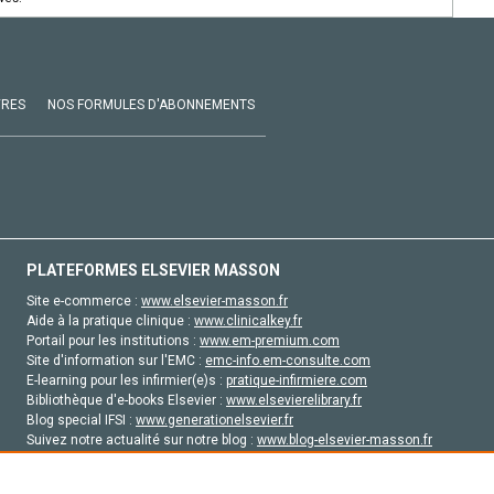
VRES
NOS FORMULES D'ABONNEMENTS
PLATEFORMES ELSEVIER MASSON
Site e-commerce :
www.elsevier-masson.fr
Aide à la pratique clinique :
www.clinicalkey.fr
Portail pour les institutions :
www.em-premium.com
Site d'information sur l'EMC :
emc-info.em-consulte.com
E-learning pour les infirmier(e)s :
pratique-infirmiere.com
Bibliothèque d'e-books Elsevier :
www.elsevierelibrary.fr
Blog special IFSI :
www.generationelsevier.fr
Suivez notre actualité sur notre blog :
www.blog-elsevier-masson.fr
Site d'emploi en santé :
emploisante.com