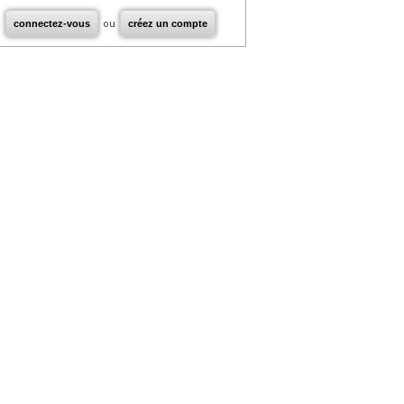
connectez-vous
ou
créez un compte