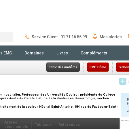
Service Client : 01 71 16 55 99
Mes alertes
Rechercher
és EMC
Domaines
Livres
Compléments
Table des matières
EMC Démo
S'abon
en hospitalier, Professeur des Universités Douleur, présidente du Collège
-présidente du Cercle d'étude de la douleur en rhumatologie, section
B
p
traitement de la douleur, Hôpital Saint-Antoine, 184, rue du Faubourg-Saint-
L
u
Arbres
Tableaux
Références
décisionnels