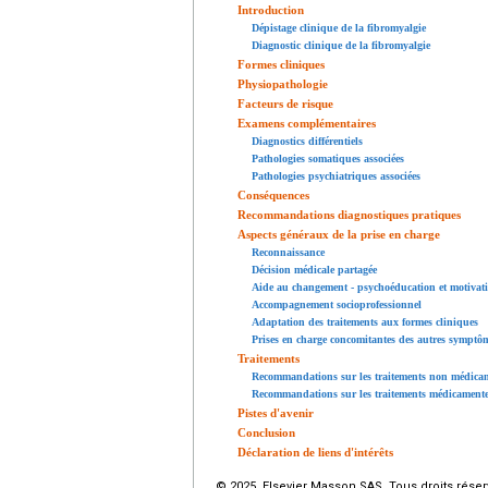
Introduction
Dépistage clinique de la fibromyalgie
Diagnostic clinique de la fibromyalgie
Formes cliniques
Physiopathologie
Facteurs de risque
Examens complémentaires
Diagnostics différentiels
Pathologies somatiques associées
Pathologies psychiatriques associées
Conséquences
Recommandations diagnostiques pratiques
Aspects généraux de la prise en charge
Reconnaissance
Décision médicale partagée
Aide au changement - psychoéducation et motivat
Accompagnement socioprofessionnel
Adaptation des traitements aux formes cliniques
Prises en charge concomitantes des autres symptôm
Traitements
Recommandations sur les traitements non médica
Recommandations sur les traitements médicament
Pistes d'avenir
Conclusion
Déclaration de liens d'intérêts
© 2025 Elsevier Masson SAS. Tous droits réser