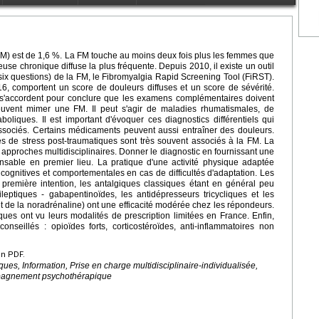
(FM) est de 1,6 %. La FM touche au moins deux fois plus les femmes que
euse chronique diffuse la plus fréquente. Depuis 2010, il existe un outil
six questions) de la FM, le Fibromyalgia Rapid Screening Tool (FiRST).
16, comportent un score de douleurs diffuses et un score de sévérité.
 s'accordent pour conclure que les examens complémentaires doivent
euvent mimer une FM. Il peut s'agir de maladies rhumatismales, de
oliques. Il est important d'évoquer ces diagnostics différentiels qui
associés. Certains médicaments peuvent aussi entraîner des douleurs.
s de stress post-traumatiques sont très souvent associés à la FM. La
 approches multidisciplinaires. Donner le diagnostic en fournissant une
ensable en premier lieu. La pratique d'une activité physique adaptée
 cognitives et comportementales en cas de difficultés d'adaptation. Les
emière intention, les antalgiques classiques étant en général peu
ileptiques - gabapentinoïdes, les antidépresseurs tricycliques et les
et de la noradrénaline) ont une efficacité modérée chez les répondeurs.
iques ont vu leurs modalités de prescription limitées en France. Enfin,
nseillés : opioïdes forts, corticostéroïdes, anti-inflammatoires non
en PDF.
ues, Information, Prise en charge multidisciplinaire-individualisée,
mpagnement psychothérapique