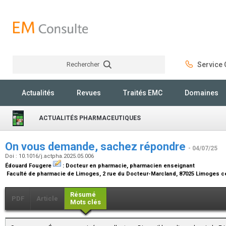
Rechercher
Service C
Rechercher
Actualités
Revues
Traités EMC
Domaines
ACTUALITÉS PHARMACEUTIQUES
On vous demande, sachez répondre
- 04/07/25
Doi : 10.1016/j.actpha.2025.05.006
Édouard Fougere
:
Docteur en pharmacie, pharmacien enseignant
Faculté de pharmacie de Limoges, 2 rue du Docteur-Marcland, 87025 Limoges c
Résumé
PDF
Article
Mots clés