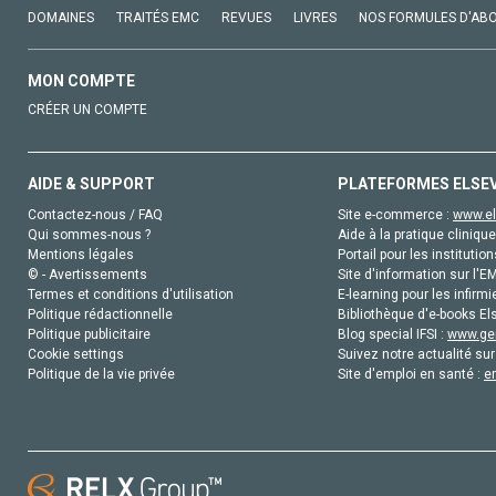
DOMAINES
TRAITÉS EMC
REVUES
LIVRES
NOS FORMULES D'AB
MON COMPTE
CRÉER UN COMPTE
AIDE & SUPPORT
PLATEFORMES ELSE
Contactez-nous / FAQ
Site e-commerce :
www.el
Qui sommes-nous ?
Aide à la pratique clinique
Mentions légales
Portail pour les institution
© - Avertissements
Site d'information sur l'E
Termes et conditions d'utilisation
E-learning pour les infirmi
Politique rédactionnelle
Bibliothèque d'e-books Els
Politique publicitaire
Blog special IFSI :
www.gen
Cookie settings
Suivez notre actualité sur
Politique de la vie privée
Site d'emploi en santé :
e