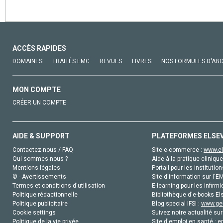
ACCÈS RAPIDES
DOMAINES
TRAITÉS EMC
REVUES
LIVRES
NOS FORMULES D'AB
MON COMPTE
CRÉER UN COMPTE
AIDE & SUPPORT
PLATEFORMES ELSE
Contactez-nous / FAQ
Site e-commerce :
www.el
Qui sommes-nous ?
Aide à la pratique clinique
Mentions légales
Portail pour les institution
© - Avertissements
Site d'information sur l'E
Termes et conditions d'utilisation
E-learning pour les infirmi
Politique rédactionnelle
Bibliothèque d'e-books Els
Politique publicitaire
Blog special IFSI :
www.gen
Cookie settings
Suivez notre actualité sur
Politique de la vie privée
Site d'emploi en santé :
e