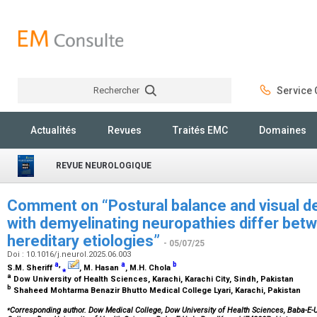
Rechercher
Service C
Rechercher
Actualités
Revues
Traités EMC
Domaines
REVUE NEUROLOGIQUE
Comment on “Postural balance and visual d
with demyelinating neuropathies differ bet
hereditary etiologies”
- 05/07/25
Doi : 10.1016/j.neurol.2025.06.003
a
,
a
b
S.M. Sheriff
⁎
, M. Hasan
, M.H. Chola
a
Dow University of Health Sciences, Karachi, Karachi City, Sindh, Pakistan
b
Shaheed Mohtarma Benazir Bhutto Medical College Lyari, Karachi, Pakistan
⁎
Corresponding author
. Dow Medical College, Dow University of Health Sciences, Baba-E