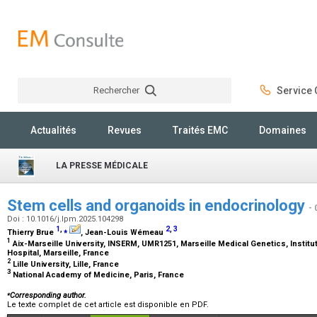
Rechercher
Service C
Rechercher
Actualités
Revues
Traités EMC
Domaines
LA PRESSE MÉDICALE
Stem cells and organoids in endocrinology
- 
Doi : 10.1016/j.lpm.2025.104298
1
,
⁎
2
,
3
Thierry Brue
, Jean-Louis Wémeau
1
Aix-Marseille University, INSERM, UMR1251, Marseille Medical Genetics, Insti
Hospital, Marseille, France
2
Lille University, Lille, France
3
National Academy of Medicine, Paris, France
⁎
Corresponding author.
Le texte complet de cet article est disponible en PDF.