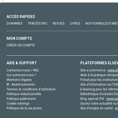
ACCÈS RAPIDES
DOMAINES
TRAITÉS EMC
REVUES
LIVRES
NOS FORMULES D'AB
MON COMPTE
CRÉER UN COMPTE
AIDE & SUPPORT
PLATEFORMES ELSE
Contactez-nous / FAQ
Site e-commerce :
www.el
Qui sommes-nous ?
Aide à la pratique clinique
Mentions légales
Portail pour les institution
© - Avertissements
Site d'information sur l'E
Termes et conditions d'utilisation
E-learning pour les infirmi
Politique rédactionnelle
Bibliothèque d'e-books Els
Politique publicitaire
Blog special IFSI :
www.gen
Cookie settings
Suivez notre actualité sur
Politique de la vie privée
Site d'emploi en santé :
e