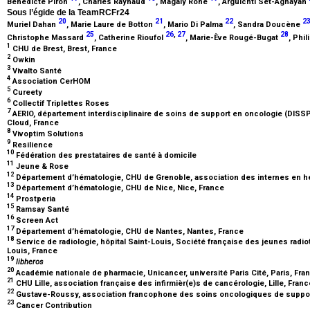
Bénédicte Piron
, Charles Raynaud
, Magaly Rohé
, Arguichti Set-Aghayan
Sous l’égide de la TeamRCFr24
20
21
22
2
Muriel Dahan
, Marie Laure de Botton
, Mario Di Palma
, Sandra Doucène
25
26
,
27
28
Christophe Massard
, Catherine Rioufol
, Marie-Ève Rougé-Bugat
, Phi
1
CHU de Brest, Brest, France
2
Owkin
3
Vivalto Santé
4
Association CerHOM
5
Cureety
6
Collectif Triplettes Roses
7
AERIO, département interdisciplinaire de soins de support en oncologie (DISSPO)
Cloud, France
8
Vivoptim Solutions
9
Resilience
10
Fédération des prestataires de santé à domicile
11
Jeune & Rose
12
Département d’hématologie, CHU de Grenoble, association des internes en h
13
Département d’hématologie, CHU de Nice, Nice, France
14
Prostperia
15
Ramsay Santé
16
Screen Act
17
Département d’hématologie, CHU de Nantes, Nantes, France
18
Service de radiologie, hôpital Saint-Louis, Société française des jeunes rad
Louis, France
19
libheros
20
Académie nationale de pharmacie, Unicancer, université Paris Cité, Paris, Fr
21
CHU Lille, association française des infirmièr(e)s de cancérologie, Lille, Fran
22
Gustave-Roussy, association francophone des soins oncologiques de support,
23
Cancer Contribution