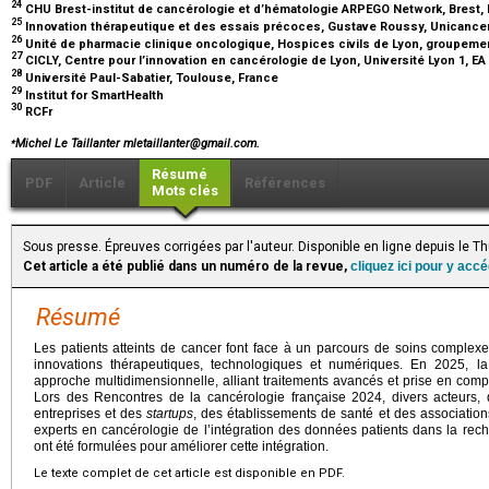
24
CHU Brest-institut de cancérologie et d’hématologie ARPEGO Network, Brest,
25
Innovation thérapeutique et des essais précoces, Gustave Roussy, Unicancer, 
26
Unité de pharmacie clinique oncologique, Hospices civils de Lyon, groupemen
27
CICLY, Centre pour l’innovation en cancérologie de Lyon, Université Lyon 1, EA
28
Université Paul-Sabatier, Toulouse, France
29
Institut for SmartHealth
30
RCFr
⁎
Michel Le Taillanter mletaillanter@gmail.com.
Résumé
PDF
Article
Références
Mots clés
Sous presse. Épreuves corrigées par l'auteur. Disponible en ligne depuis le 
Cet article a été publié dans un numéro de la revue,
cliquez ici pour y acc
Résumé
Les patients atteints de cancer font face à un parcours de soins complexe,
innovations thérapeutiques, technologiques et numériques. En 2025, la
approche multidimensionnelle, alliant traitements avancés et prise en comp
Lors des Rencontres de la cancérologie française 2024, divers acteurs, 
entreprises et des
startups
, des établissements de santé et des association
experts en cancérologie de l’intégration des données patients dans la rec
ont été formulées pour améliorer cette intégration.
Le texte complet de cet article est disponible en PDF.