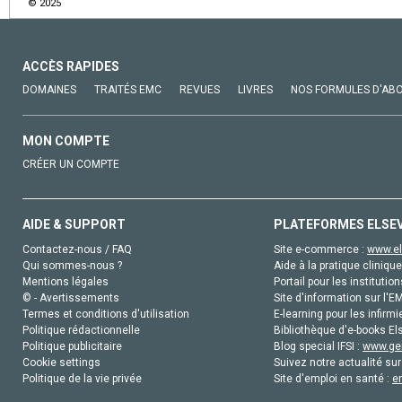
© 2025
ACCÈS RAPIDES
DOMAINES
TRAITÉS EMC
REVUES
LIVRES
NOS FORMULES D'AB
MON COMPTE
CRÉER UN COMPTE
AIDE & SUPPORT
PLATEFORMES ELSE
Contactez-nous / FAQ
Site e-commerce :
www.el
Qui sommes-nous ?
Aide à la pratique clinique
Mentions légales
Portail pour les institution
© - Avertissements
Site d'information sur l'E
Termes et conditions d'utilisation
E-learning pour les infirmi
Politique rédactionnelle
Bibliothèque d'e-books Els
Politique publicitaire
Blog special IFSI :
www.gen
Cookie settings
Suivez notre actualité sur
Politique de la vie privée
Site d'emploi en santé :
e