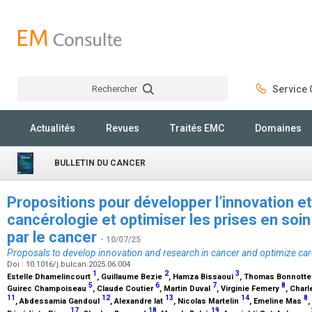
Rechercher
Service C
Rechercher
Actualités
Revues
Traités EMC
Domaines
BULLETIN DU CANCER
Propositions pour développer l’innovation e
cancérologie et optimiser les prises en soi
par le cancer
- 10/07/25
Proposals to develop innovation and research in cancer and optimize care
Doi : 10.1016/j.bulcan.2025.06.004
1
2
3
Estelle Dhamelincourt
, Guillaume Bezie
, Hamza Bissaoui
, Thomas Bonnott
5
6
7
8
Guirec Champoiseau
, Claude Coutier
, Martin Duval
, Virginie Femery
, Char
11
12
13
14
8
, Abdessamia Gandoul
, Alexandre Iat
, Nicolas Martelin
, Emeline Mas
,
17
18
19