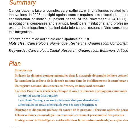
Summary
Cancer patients face a complex care pathway, with challenges related to th
innovations. In 2025, the fight against cancer requires a multifaceted app
consideration of individual patient needs. At the November 2024 RCFr, v
associations, companies and startups, healthcare institutions, and professi
experts the integration of patient data into cancer research. Nine consens
this integration.
Le texte complet de cet article est disponible en PDF.
Mots clés :
Cancérologie, Numérique, Recherche, Organisation, Comportements
Keywords :
Cancerology, Digital, Research, Organization, Behaviors, Artificia
Plan
Introduction
Intégrer les données comportementales dans la stratégie décennale de lutte contre 
Rationaliser la collecte de la donnée-patient dans les établissements de santé pour 
Un registre national des cancers en France, un impératif sanitaire
Faciliter l’accès à la recherche clinique et aux traitements oncologiques innovants
Le droit d’essayer à la française
Le « Home Nursing » au service des essais cliniques décentralisés
Décentraliser les essais décentralisés avec des sites périphériques
Dépistage et diagnostic précoce du cancer de la prostate : Vers une approche pers
Télésurveillance en oncologie : vers un suivi continu et personnalisé des patients
L’intégration de l’intelligence artificielle dans la formation médicale, un enjeu st