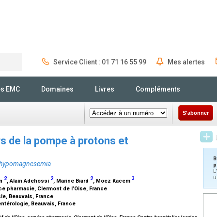
Service Client : 01 71 16 55 99
Mes alertes
Rechercher
és EMC
Domaines
Livres
Compléments
S'abonner
urs de la pompe à protons et
B
nd hypomagnesemia
p
L
u
2
2
2
3
in
, Alain Adehossi
, Marine Biard
, Moez Kacem
ice pharmacie, Clermont de l’Oise, France
ie, Beauvais, France
entérologie, Beauvais, France