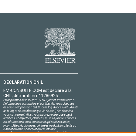
DÉCLARATION CNIL
EM-CONSULTE.COM est déclaré à la
CNIL, déclaration n° 1286925.
En application de la loi nº78-17 du 6 janvier 1978 relative à
l'informatique, aux fichiers et aux libertés, vous disposez
des droits d'opposition (art.26 de la loi), d'accès (art.34 à 38
de la loi), et de rectification (art.36 de la loi) des données
vous concernant. Ainsi, vous pouvez exiger que soient
rectifiées, complétées, clarifiées, mises à jour ou effacées
les informations vous concernant qui sont inexactes,
incomplètes, équivoques, périmées ou dont la collecte ou
l'utilisation ou la conservation est interdite.
Les informations personnelles concernant les visiteurs de