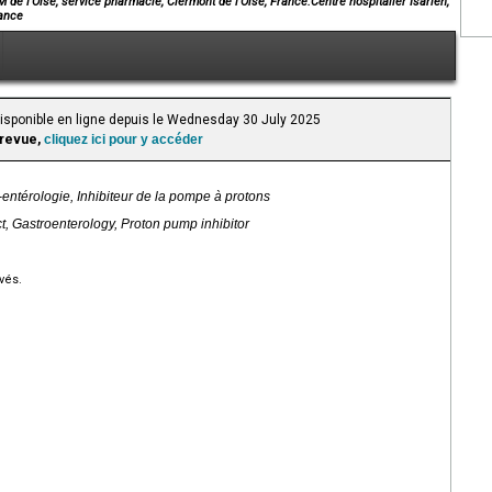
e l’Oise, service pharmacie, Clermont de l’Oise, France.Centre hospitalier Isarien,
rance
Disponible en ligne depuis le Wednesday 30 July 2025
 revue,
cliquez ici pour y accéder
-entérologie, Inhibiteur de la pompe à protons
ct, Gastroenterology, Proton pump inhibitor
vés.