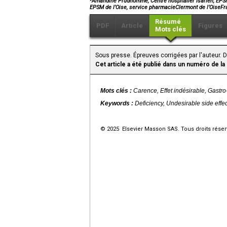
Amandine Prudhomme, Centre hospitalier Isarien, EPSM d
EPSM de l’Oise, service pharmacieClermont de l’OiseF
Résumé
PDF
Article
Figures
Mots clés
Sous presse. Épreuves corrigées par l'auteur. 
Cet article a été publié dans un numéro de la
Mots clés :
Carence, Effet indésirable, Gastro
Keywords :
Deficiency, Undesirable side effe
© 2025 Elsevier Masson SAS. Tous droits réser