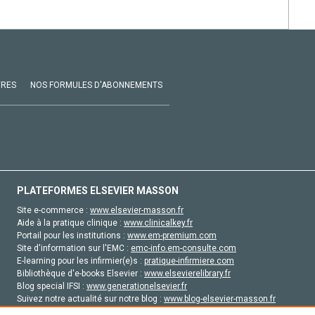
VRES
NOS FORMULES D'ABONNEMENTS
PLATEFORMES ELSEVIER MASSON
Site e-commerce :
www.elsevier-masson.fr
Aide à la pratique clinique :
www.clinicalkey.fr
Portail pour les institutions :
www.em-premium.com
Site d'information sur l'EMC :
emc-info.em-consulte.com
E-learning pour les infirmier(e)s :
pratique-infirmiere.com
Bibliothèque d'e-books Elsevier :
www.elsevierelibrary.fr
Blog special IFSI :
www.generationelsevier.fr
Suivez notre actualité sur notre blog :
www.blog-elsevier-masson.fr
Site d'emploi en santé :
emploisante.com