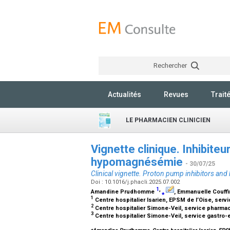
Rechercher
Actualités
Revues
Trait
LE PHARMACIEN CLINICIEN
Vignette clinique. Inhibite
hypomagnésémie
- 30/07/25
Clinical vignette. Proton pump inhibitors a
Doi : 10.1016/j.phacli.2025.07.002
1
,
Amandine Prudhomme
⁎
, Emmanuelle Couff
1
Centre hospitalier Isarien, EPSM de l’Oise, serv
2
Centre hospitalier Simone-Veil, service pharmac
3
Centre hospitalier Simone-Veil, service gastro-
⁎