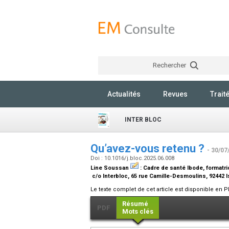
Rechercher
Actualités
Revues
Trait
INTER BLOC
Qu’avez-vous retenu ?
- 30/07
Doi : 10.1016/j.bloc.2025.06.008
Line Soussan
:
Cadre de santé Ibode, formatri
c/o Interbloc, 65 rue Camille-Desmoulins, 92442
Le texte complet de cet article est disponible en P
Résumé
PDF
Mots clés