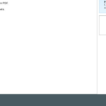
p
en PDF.
L
u
vés.