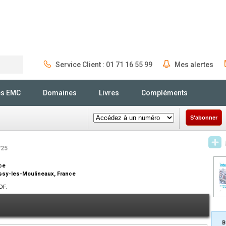
Service Client : 01 71 16 55 99
Mes alertes
Rechercher
és EMC
Domaines
Livres
Compléments
S'abonner
/25
ce
 Issy-les-Moulineaux, France
DF.
B