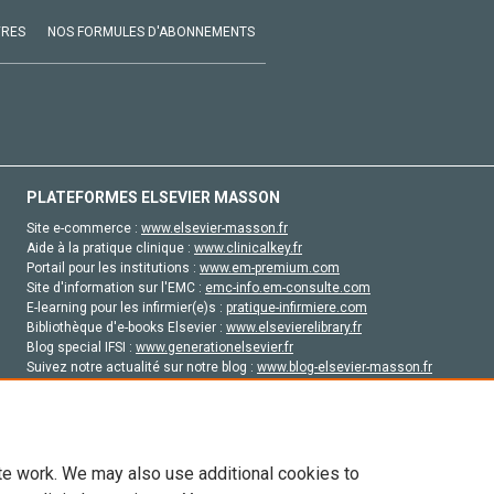
VRES
NOS FORMULES D'ABONNEMENTS
PLATEFORMES ELSEVIER MASSON
Site e-commerce :
www.elsevier-masson.fr
Aide à la pratique clinique :
www.clinicalkey.fr
Portail pour les institutions :
www.em-premium.com
Site d'information sur l'EMC :
emc-info.em-consulte.com
E-learning pour les infirmier(e)s :
pratique-infirmiere.com
Bibliothèque d'e-books Elsevier :
www.elsevierelibrary.fr
Blog special IFSI :
www.generationelsevier.fr
Suivez notre actualité sur notre blog :
www.blog-elsevier-masson.fr
Site d'emploi en santé :
emploisante.com
te work. We may also use additional cookies to