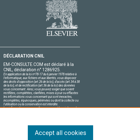
DÉCLARATION CNIL
EM-CONSULTE.COM est déclaré à la
CNIL, déclaration n° 1286925.
En application de la loi nº78-17 du 6 janvier 1978 relative à
l'informatique, aux fichiers et aux libertés, vous disposez
des droits d'opposition (art.26 de la loi), d'accès (art.34 à 38
de la loi), et de rectification (art.36 de la loi) des données
vous concernant. Ainsi, vous pouvez exiger que soient
rectifiées, complétées, clarifiées, mises à jour ou effacées
les informations vous concernant qui sont inexactes,
incomplètes, équivoques, périmées ou dont la collecte ou
l'utilisation ou la conservation est interdite.
Les informations personnelles concernant les visiteurs de
notre site, y compris leur identité, sont confidentielles.
Le responsable du site s'engage sur l'honneur à respecter
les conditions légales de confidentialité applicables en
France et à ne pas divulguer ces informations à des tiers.
Accept all cookies